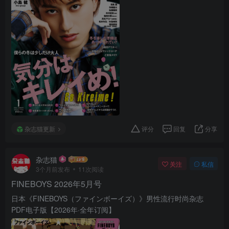
杂志猫更新
评分
回复
分享
杂志猫
关注
私信
3个月前发布
11次阅读
FINEBOYS 2026年5月号
日本《FINEBOYS（ファインボーイズ）》男性流行时尚杂志
PDF电子版【2026年·全年订阅】