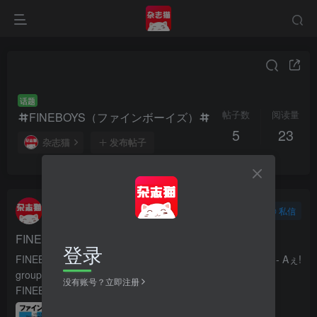
话题
帖子数
阅读量
FINEBOYS（ファインボーイズ）
5
23
杂志猫
发布帖子
杂志猫
关注
私信
2小时前更新
4次阅读
FINEBOYS 2026年4月号
登录
FINEBOYS（ファインボーイズ）2026年4月号 PDF电子版 - Aぇ!
group青春春季男装特辑
没有账号？立即注册
FINEBOYS（ファインボーイズ）2026年4月号是...