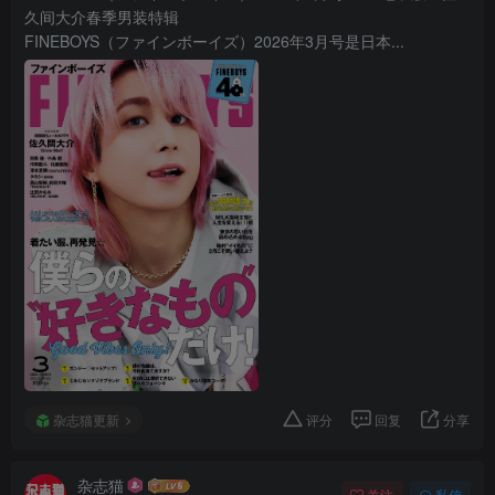
久间大介春季男装特辑
FINEBOYS（ファインボーイズ）2026年3月号是日本...
杂志猫更新
评分
回复
分享
杂志猫
关注
私信