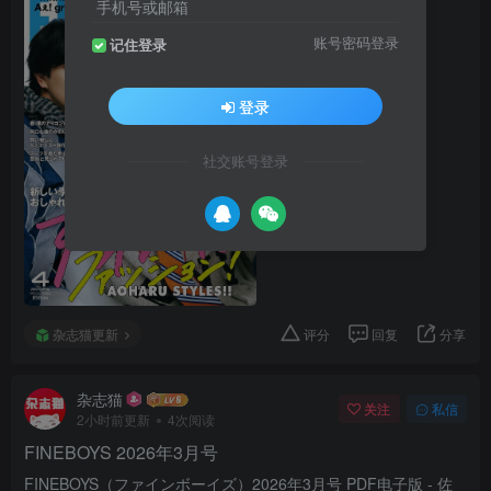
手机号或邮箱
账号密码登录
记住登录
登录
社交账号登录
杂志猫更新
评分
回复
分享
杂志猫
关注
私信
2小时前更新
4次阅读
FINEBOYS 2026年3月号
FINEBOYS（ファインボーイズ）2026年3月号 PDF电子版 - 佐