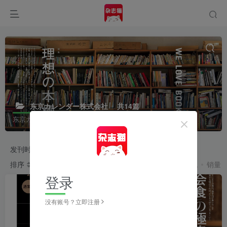
东京カレンダー株式会社
共14篇
东京カレンダー株式会社
发刊时间
2026
2025
2024
2023
排序
发布
更新
浏览
点赞
评论
收藏
随机
销量
登录
没有账号？立即注册