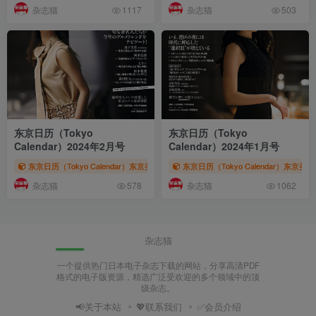
杂志猫
杂志猫
1117
503
东京日历（Tokyo
东京日历（Tokyo
Calendar）2024年2月号
Calendar）2024年1月号
东京日历（Tokyo Calendar）东京美食杂志
东京日历（Tokyo Calendar）东京美
# 东京日历
# 东京カレンダー
#
杂志猫
杂志猫
578
1062
杂志猫
一个提供热门日本电子杂志下载的网站，分享高清PDF
格式的电子版资源，精选广泛受欢迎的多个领域中的顶
级杂志。
📢关于本站
💖联系我们
✅会员介绍