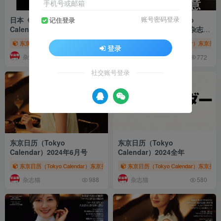
手机号或邮箱
日本《东京日历（Tokyo
日本《东京日历（Tokyo
账号密码登录
记住登录
Calendar）》东京美食杂志
Calendar）》东京美食杂志
PDF电子版【2026年·全年订
PDF电子版【2025年·全年订
东京日历（Tokyo Calendar）东京美食杂志
东京日历（Tokyo Calendar）东京美
# 东京日历
# 东京カレンダー
#
登录
阅】
阅】
杂志猫
杂志猫
680
772
社交账号登录
东京日历（Tokyo
东京日历（Tokyo
Calendar）2024年6月号
Calendar）2024全年
东京日历（Tokyo Calendar）东京美食杂志
东京日历（Tokyo Calendar）东京美
# 东京日历
# 东京カレンダー
#
杂志猫
杂志猫
988
580