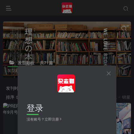
发型彩妆
共71篇
发型彩妆杂志
发刊时间
2026
2025
2024
2023
排序
发布
更新
浏览
点赞
评论
收藏
随机
销量
登录
没有账号？立即注册