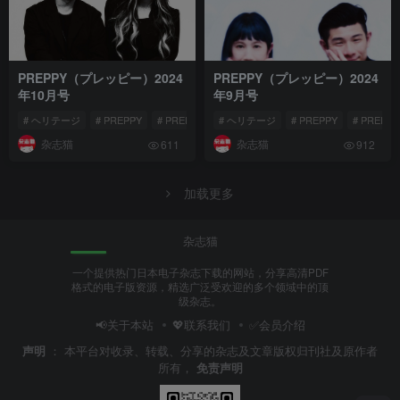
PREPPY（プレッピー）2024
PREPPY（プレッピー）2024
年10月号
年9月号
# ヘリテージ
# PREPPY
# PREPPY（プレッピー）
# ヘリテージ
# PREPPY
# PREP
杂志猫
杂志猫
611
912
加载更多
杂志猫
一个提供热门日本电子杂志下载的网站，分享高清PDF
格式的电子版资源，精选广泛受欢迎的多个领域中的顶
级杂志。
📢关于本站
💖联系我们
✅会员介绍
声明
：
本平台对收录、转载、分享的杂志及文章版权归刊社及原作者
所有，
免责声明