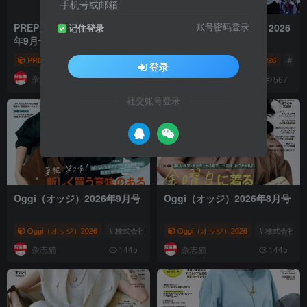
手机号或邮箱
PREPPY（プレッピー）2026
PREPPY（プレッピー）2026
账号密码登录
记住登录
年9月号
年8月号
PREPPY（プレッピー）2026
# ヘリテージ
PREPPY（プレッピー）2026
# PREPPY
# PREPPY（プレ
# ヘ
登录
杂志猫
杂志猫
571
567
社交账号登录
Oggi（オッジ）2026年9月号
Oggi（オッジ）2026年8月号
Oggi（オッジ）2026
# 株式会社小学馆
Oggi（オッジ）2026
# 女性时尚杂志
# Oggi
# 株式会社小
杂志猫
杂志猫
1445
1445