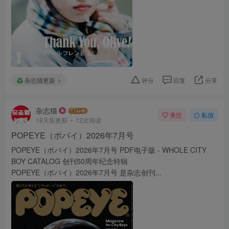
杂志猫更新
评分
回复
分享
杂志猫
关注
私信
18天前更新
12次阅读
POPEYE（ポパイ）2026年7月号
POPEYE（ポパイ）2026年7月号 PDF电子版 - WHOLE CITY
BOY CATALOG 创刊50周年纪念特辑
POPEYE（ポパイ）2026年7月号 是杂志创刊...