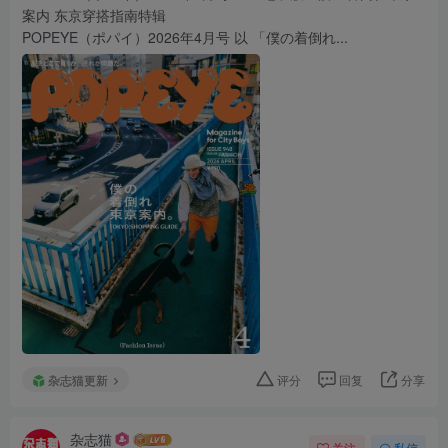
案内 东京穿搭指南特辑
POPEYE（ポパイ）2026年4月号 以 「僕の着倒れ...
杂志猫更新
评分
回复
分享
杂志猫
关注
私信