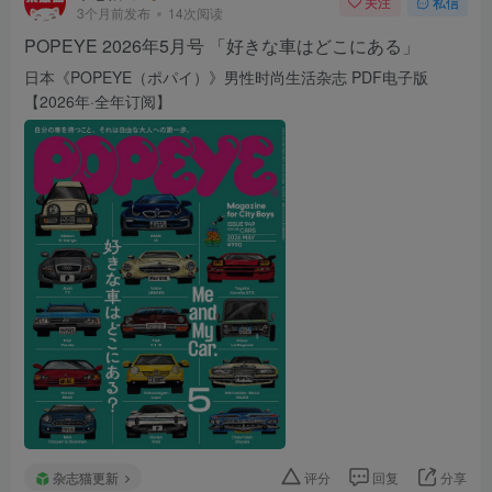
关注
私信
3个月前发布
14次阅读
POPEYE 2026年5月号 「好きな車はどこにある」
日本《POPEYE（ポパイ）》男性时尚生活杂志 PDF电子版
【2026年·全年订阅】
杂志猫更新
评分
回复
分享