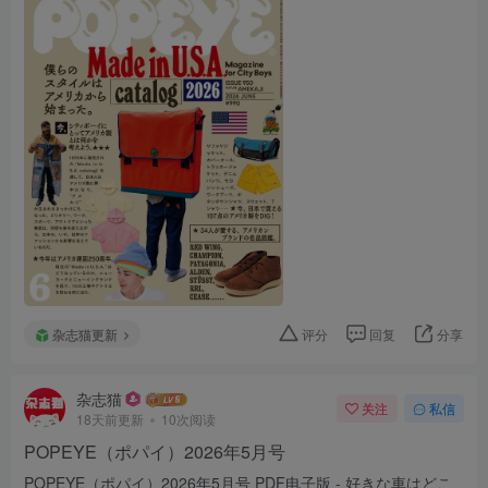
杂志猫更新
评分
回复
分享
杂志猫
关注
私信
18天前更新
10次阅读
POPEYE（ポパイ）2026年5月号
POPEYE（ポパイ）2026年5月号 PDF电子版 - 好きな車はどこ