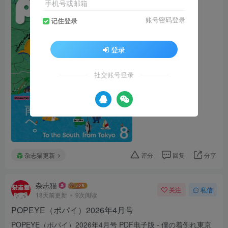
手机号或邮箱
账号密码登录
记住登录
登录
社交账号登录
杂志猫更新
评分
回复
分享
杂志猫
关注
私信
18天前更新
9次阅读
POPEYE（ポパイ）2026年4月号
POPEYE（ポパイ）2026年4月号 PDF电子版 - 僕の着倒れ東京