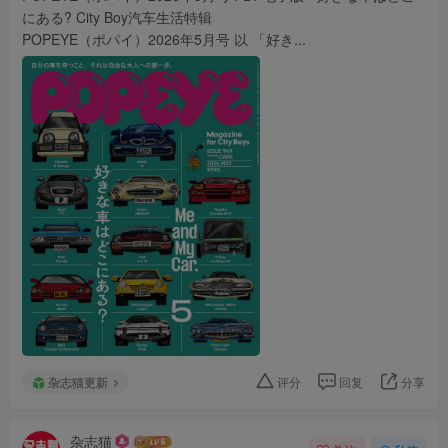
にある? City Boy汽车生活特辑
POPEYE（ポパイ）2026年5月号 以 「好き...
杂志猫更新
评分
回复
分享
杂志猫