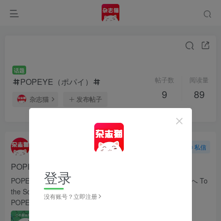
话题
帖子数
阅读量
POPEYE（ポパイ）
9
89
杂志猫
发布帖子
杂志猫
关注
私信
18天前更新
11次阅读
POPEYE（ポパイ）2026年8月号
登录
POPEYE（ポパイ）2026年8月号 PDF电子版 - 東京から南へ To
the South, from Tokyo 夏日城市旅行特辑
没有账号？立即注册
POPEYE（ポパイ）2026年8月...