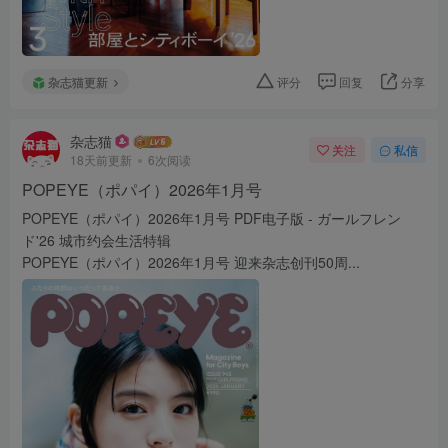
杂志猫更新
评分
回复
分享
杂志猫
关注
私信
18天前更新
6次阅读
POPEYE（ポパイ）2026年1月号
POPEYE（ポパイ）2026年1月号 PDF电子版 - ガールフレン
ド'26 城市约会生活特辑
POPEYE（ポパイ）2026年1月号 迎来杂志创刊50周...