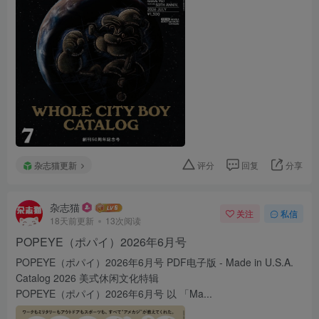
杂志猫更新
评分
回复
分享
杂志猫
关注
私信
18天前更新
13次阅读
POPEYE（ポパイ）2026年6月号
POPEYE（ポパイ）2026年6月号 PDF电子版 - Made in U.S.A.
Catalog 2026 美式休闲文化特辑
POPEYE（ポパイ）2026年6月号 以 「Ma...