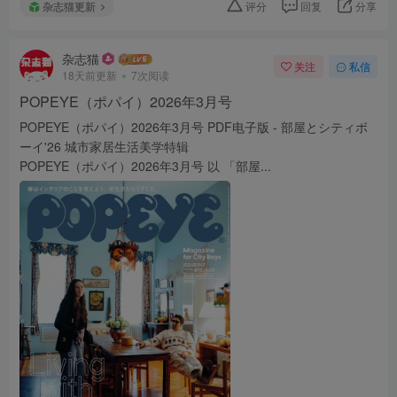
杂志猫更新
评分
回复
分享
杂志猫
关注
私信
18天前更新
7次阅读
POPEYE（ポパイ）2026年3月号
POPEYE（ポパイ）2026年3月号 PDF电子版 - 部屋とシティボ
ーイ'26 城市家居生活美学特辑
POPEYE（ポパイ）2026年3月号 以 「部屋...