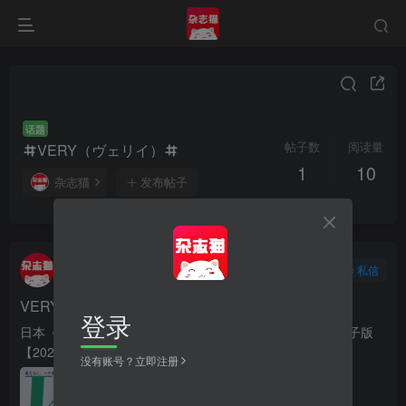
话题
帖子数
阅读量
VERY（ヴェリイ）
1
10
杂志猫
发布帖子
杂志猫
关注
私信
3个月前发布
10次阅读
VERY 2026年5月号
登录
日本《VERY（ヴェリイ）》女性时尚造型资讯杂志 PDF电子版
【2026年·全年订阅】
没有账号？立即注册