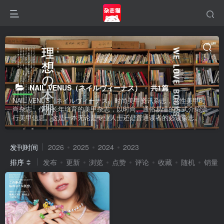
NAIL VENUS（ネイルヴィーナス）
共1篇
NAIL VENUS（ネイルヴィーナス）时尚美甲资讯杂志，女性美甲时
尚杂志，作为长年培育的美甲杂志，以时尚、通俗易懂的方式介绍流
行美甲信息。这是一本无论是专业人士还是普通读者的必读杂志。
发刊时间
2026
2025
2024
2023
排序
发布
更新
浏览
点赞
评论
收藏
随机
销量