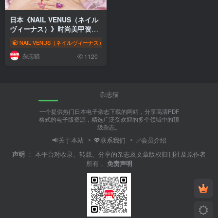
日本《NAIL VENUS（ネイル
ヴィーナス）》时尚美甲资讯
杂志
【2024年·全年订阅】
NAIL VENUS（ネイルヴィーナス）时尚美甲资讯杂志
# ネイルヴィーナス
#
杂志猫
1120
杂志猫
一个提供热门日本电子杂志下载的网站，分享高清PDF
格式的电子版资源，精选广泛受欢迎的多个领域中的顶
级杂志。
📢关于本站
💖联系我们
✅会员介绍
声明
：
本平台对收录、转载、分享的杂志及文章版权归刊社及原作者
所有，
免责声明