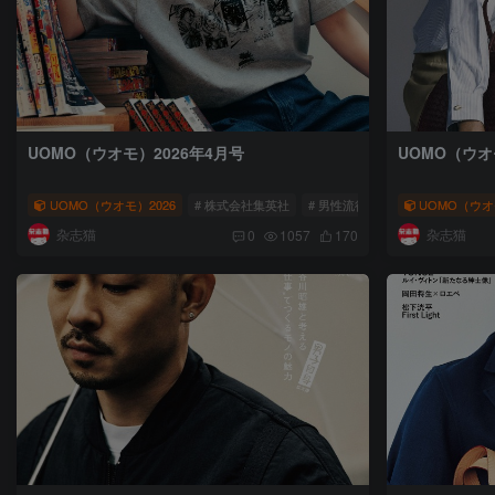
UOMO（ウオモ）2026年4月号
UOMO（ウオ
UOMO（ウオモ）2026
# 株式会社集英社
# 男性流行时尚杂志
UOMO（ウオ
# UOMO
杂志猫
杂志猫
0
1057
170