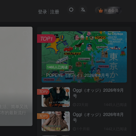
开通会员
登录
注册
TOP1
1465人已阅读
POPEYE（ポパイ）2026年8月号
Oggi（オッジ）2026年9月
TOP2
号
23天前
1445人已阅读
近生活、简单又洗
都市的最新流行
Oggi（オッジ）2026年8月
TOP3
号
1个月前
1442人已阅读