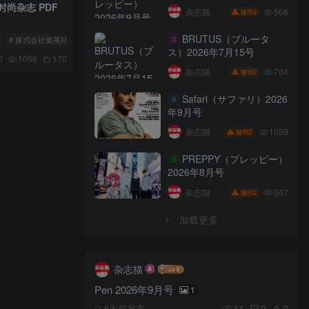
尚杂志 PDF
568
杂志猫
2
猫币
BRUTUS（ブルータ
3
# 株式会社集英社
# 男性流行时尚杂志
# UOMO（ウオモ）
ス）2026年7月15号
0
1056
170
704
杂志猫
2
猫币
Safari（サファリ）2026
4
年9月号
1059
杂志猫
2
猫币
PREPPY（プレッピー）
5
2026年8月号
567
杂志猫
2
猫币
加载更多
杂志猫
Pen 2026年9月号
1
11
0
0
5天前发布