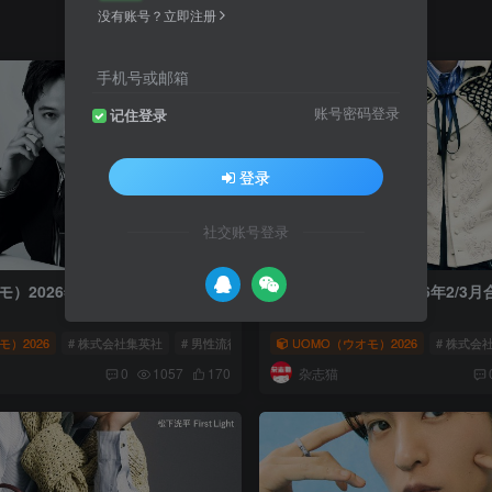
没有账号？立即注册
手机号或邮箱
账号密码登录
记住登录
登录
社交账号登录
モ）2026年1月号
UOMO（ウオモ）2026年2/3
モ）2026
# UOMO（ウオモ）
# 株式会社集英社
# 男性流行时尚杂志
UOMO（ウオモ）2026
# UOMO（ウオモ）
# 株式会
杂志猫
0
1057
170