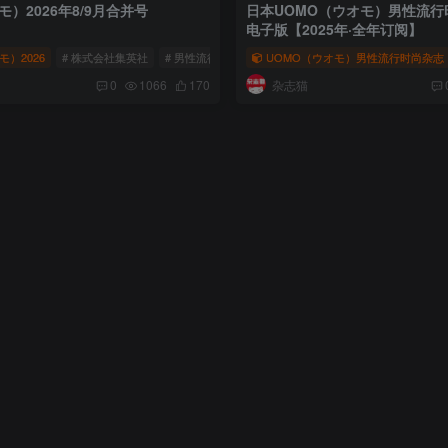
モ）2026年8/9月合并号
日本UOMO（ウオモ）男性流行时
电子版【2025年·全年订阅】
モ）2026
（ウオモ）
# 株式会社集英社
# 男性流行时尚杂志
UOMO（ウオモ）男性流行时尚杂志
# UOMO（ウオモ）
杂志猫
0
1066
170
# UOMO（ウオモ）