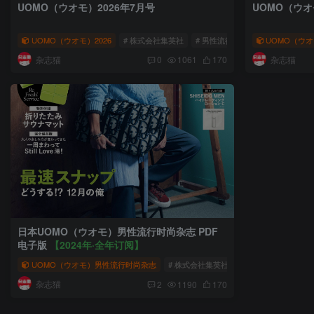
UOMO（ウオモ）2026年7月号
UOMO（ウオ
UOMO（ウオモ）2026
# 株式会社集英社
# 男性流行时尚杂志
UOMO（ウオ
# UOMO
杂志猫
杂志猫
0
1061
170
日本UOMO（ウオモ）男性流行时尚杂志 PDF
电子版
【2024年·全年订阅】
UOMO（ウオモ）男性流行时尚杂志
# 株式会社集英社
# 男性流行时尚杂志
杂志猫
2
1190
170