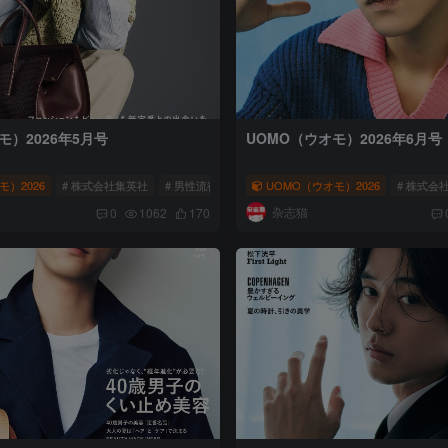
モ）2026年5月号
UOMO（ウオモ）2026年6月号
モ）2026
（ウオモ）
# 株式会社集英社
# 男性流行时尚杂志
UOMO（ウオモ）2026
# UOMO（ウオモ）
# 株式会
杂志猫
0
1062
170