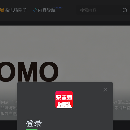
NEW
杂志猫圈子
内容导航
志『UOMO』在2005年创刊，以30~40世代的男性为对象，介绍贴
有品味与质感的职场造型，除了每一季的优质单品推荐，像是米兰等海外
的报导当然也不缺！
登录