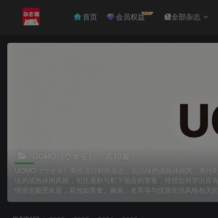
VIP
首页
会员权益
全部杂志
UOMO（ウオモ）
共10篇
UOMO（ウオモ）男性流行时尚杂志，高品味的成熟休闲风，男性时尚
练的成熟休闲风格，包括通勤与私下场合的穿着，传授如何穿出富
情报也极受欢迎，其他如美食、腕表、名车等与优质生活风格相关