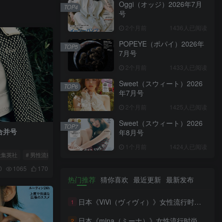
Oggi（オッジ）2026年7月
TOP4
号
2个月前
1436人已阅读
POPEYE（ポパイ）2026年
TOP5
7月号
2个月前
1433人已阅读
Sweet（スウィート）2026
TOP6
年7月号
2个月前
1425人已阅读
Sweet（スウィート）2026
TOP7
月合并号
年8月号
1个月前
1424人已阅读
社集英社
# 男性流行时尚杂志
# UOMO（ウオモ）
0
1065
170
热门推荐
猜你喜欢
最近更新
最新发布
日本《ViVi（ヴィヴィ）》女性流行时尚杂志 PDF电子版【2026年·全年订阅】
1
日本《mina（ミーナ）》女性流行时尚杂志 PDF电子版【2026年·全年订阅】
2