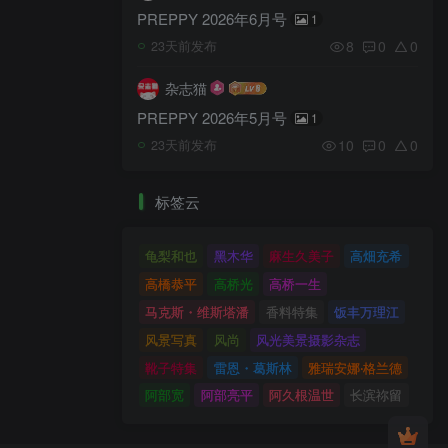
PREPPY 2026年6月号
1
8
0
0
23天前发布
杂志猫
PREPPY 2026年5月号
1
10
0
0
23天前发布
标签云
龟梨和也
黑木华
麻生久美子
高畑充希
高橋恭平
高桥光
高桥一生
马克斯・维斯塔潘
香料特集
饭丰万理江
风景写真
风尚
风光美景摄影杂志
靴子特集
雷恩・葛斯林
雅瑞安娜‧格兰德
阿部宽
阿部亮平
阿久根温世
长滨祢留