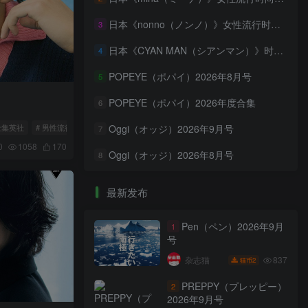
日本《nonno（ノンノ）》女性流行时尚资讯杂志 PDF电子版【2026年·全年订阅】
3
日本《CYAN MAN（シアンマン）》时髦发妆服饰流行杂志 PDF电子版【2026年·全年订阅】
4
POPEYE（ポパイ）2026年8月号
5
POPEYE（ポパイ）2026年度合集
6
社集英社
# 男性流行时尚杂志
# Snow Man
Oggi（オッジ）2026年9月号
7
0
1058
170
Oggi（オッジ）2026年8月号
8
最新发布
Pen（ペン）2026年9月
1
号
837
杂志猫
2
猫币
PREPPY（プレッピー）
2
2026年9月号