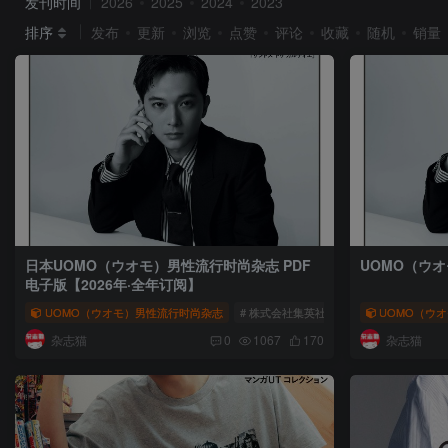
发刊时间
2026
2025
2024
2023
排序
发布
更新
浏览
点赞
评论
收藏
随机
销量
日本UOMO（ウオモ）男性流行时尚杂志 PDF
UOMO（ウオ
电子版【2026年·全年订阅】
UOMO（ウオモ）男性流行时尚杂志
# 株式会社集英社
# 男性流行时尚杂志
UOMO（ウオ
杂志猫
杂志猫
0
1067
170