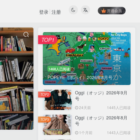
开通会员
登录
注册
TOP1
1468人已阅读
POPEYE（ポパイ）2026年8月号
Oggi（オッジ）2026年9月
TOP2
号
24天前
1445人已阅读
Oggi（オッジ）2026年8月
TOP3
号
1个月前
1443人已阅读