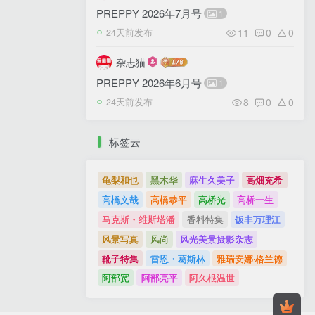
PREPPY 2026年7月号
1
11
0
0
24天前发布
杂志猫
PREPPY 2026年6月号
1
8
0
0
24天前发布
标签云
龟梨和也
黑木华
麻生久美子
高畑充希
高橋文哉
高橋恭平
高桥光
高桥一生
马克斯・维斯塔潘
香料特集
饭丰万理江
风景写真
风尚
风光美景摄影杂志
靴子特集
雷恩・葛斯林
雅瑞安娜‧格兰德
阿部宽
阿部亮平
阿久根温世