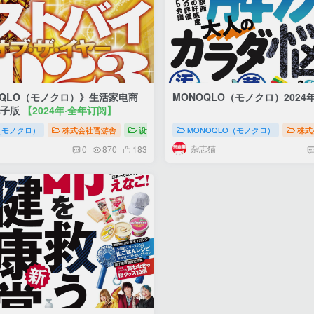
OQLO（モノクロ）》生活家电商
MONOQLO（モノクロ）2024
电子版
【2024年·全年订阅】
モノクロ）生活家电商品杂志
（モノクロ）
株式会社晋游舎
设计
MONOQLO（モノクロ）生活家电商品
MONOQLO（モノクロ）
株式
杂志猫
0
870
183