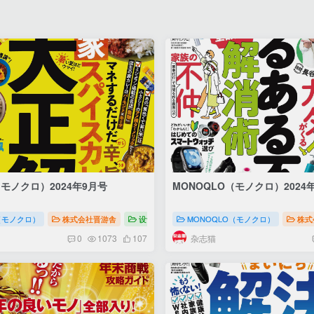
没有账号？立即注册
手机号或邮箱
账号密码登录
记住登录
登录
社交账号登录
（モノクロ）2024年9月号
MONOQLO（モノクロ）2024
モノクロ）生活家电商品杂志
（モノクロ）
株式会社晋游舎
设计
MONOQLO（モノクロ）生活家电商品
MONOQLO（モノクロ）
株式
杂志猫
0
1073
107