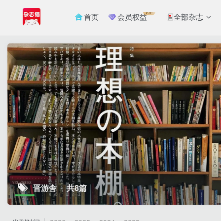
VIP
首页
会员权益
全部杂志
晋游舎
共8篇