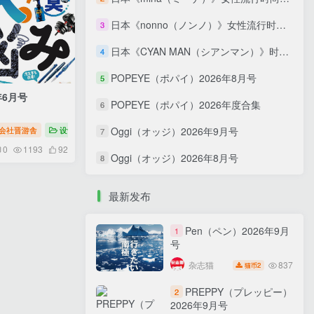
日本《nonno（ノンノ）》女性流行时尚资讯杂志 PDF电子版【2026年·全年订阅】
3
日本《CYAN MAN（シアンマン）》时髦发妆服饰流行杂志 PDF电子版【2026年·全年订阅】
4
POPEYE（ポパイ）2026年8月号
5
年6月号
POPEYE（ポパイ）2026年度合集
6
杂志
会社晋游舎
设计
MONOQLO（モノクロ）生活家电商品杂志
Oggi（オッジ）2026年9月号
7
0
1193
92
Oggi（オッジ）2026年8月号
8
最新发布
Pen（ペン）2026年9月
1
号
837
杂志猫
2
猫币
PREPPY（プレッピー）
2
2026年9月号