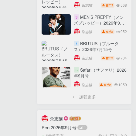
568
杂志猫
2
猫币
MEN’S PREPPY（メン
3
杂志
ズプレッピー）2026年9月
号
952
杂志猫
2
猫币
BRUTUS（ブルータ
4
ス）2026年7月15号
704
杂志猫
2
猫币
Safari（サファリ）2026
5
年9月号
1059
杂志猫
2
猫币
加载更多
杂志猫
Pen 2026年9月号
1
11
0
0
6天前发布