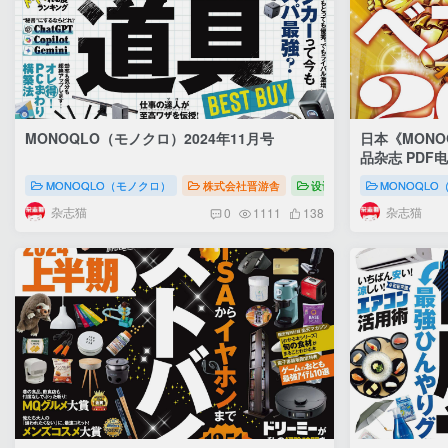
MONOQLO（モノクロ）2024年11月号
日本《MON
品杂志 PDF
MONOQLO（モノクロ）
株式会社晋游舎
设计
MONOQLO（
MONOQLO
杂志猫
杂志猫
0
1111
138