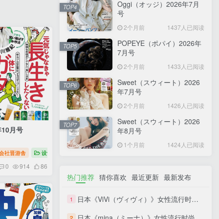
Oggi（オッジ）2026年7月
TOP4
号
2个月前
1437人已阅读
POPEYE（ポパイ）2026年
TOP5
7月号
2个月前
1433人已阅读
Sweet（スウィート）2026
TOP6
年7月号
2个月前
1426人已阅读
Sweet（スウィート）2026
TOP7
年10月号
年8月号
1个月前
1424人已阅读
杂志
会社晋游舎
设计
MONOQLO（モノクロ）生活家电商品杂志
0
914
86
热门推荐
猜你喜欢
最近更新
最新发布
日本《ViVi（ヴィヴィ）》女性流行时尚杂志 PDF电子版【2026年·全年订阅】
1
日本《mina（ミーナ）》女性流行时尚杂志 PDF电子版【2026年·全年订阅】
2