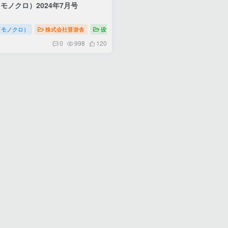
（モノクロ）2024年7月号
モノクロ）生活家电商品杂志
（モノクロ）
株式会社晋游舎
设计
MONOQLO（モノクロ）生活家电商品
0
998
120