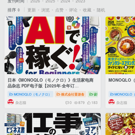
发刊时间
2026
2025
2024
2023
排序
更新
浏览
点赞
评论
收藏
随机
日本《MONOQLO（モノクロ）》生活家电商
MONOQLO
品杂志 PDF电子版【2025年·全年订
阅】
【2024年·全年订阅】
MONOQLO（モノクロ）
株式会社晋游舎
设计
MONOQLO（
MONOQLO
杂志猫
杂志猫
0
879
183