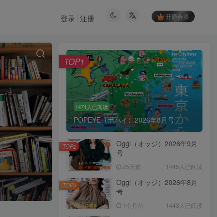
开通会员
登录
注册
TOP1
1471人已阅读
POPEYE（ポパイ）2026年8月号
Oggi（オッジ）2026年9月
TOP2
号
25天前
1445人已阅读
Oggi（オッジ）2026年8月
TOP3
号
1个月前
1443人已阅读