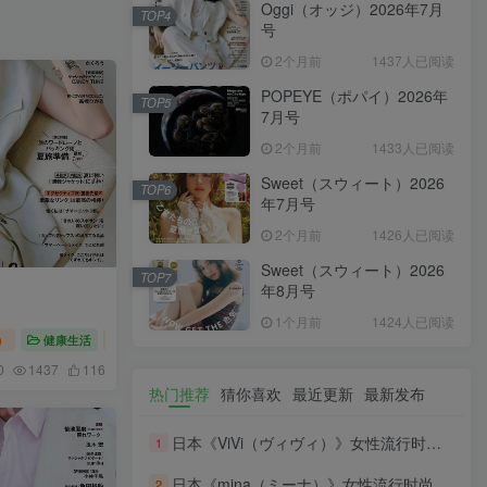
Oggi（オッジ）2026年7月
TOP4
号
2个月前
1437人已阅读
POPEYE（ポパイ）2026年
TOP5
7月号
2个月前
1433人已阅读
Sweet（スウィート）2026
TOP6
年7月号
2个月前
1426人已阅读
Sweet（スウィート）2026
TOP7
年8月号
1个月前
1424人已阅读
）
健康生活
Oggi（オッジ）2026
0
1437
116
热门推荐
猜你喜欢
最近更新
最新发布
日本《ViVi（ヴィヴィ）》女性流行时尚杂志 PDF电子版【2026年·全年订阅】
1
日本《mina（ミーナ）》女性流行时尚杂志 PDF电子版【2026年·全年订阅】
2