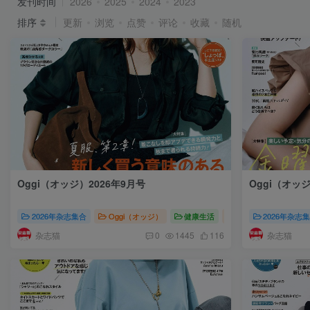
发刊时间
2026
2025
2024
2023
排序
更新
浏览
点赞
评论
收藏
随机
Oggi（オッジ）2026年9月号
Oggi（オッジ
2026年杂志集合
Oggi（オッジ）
健康生活
Oggi（オッジ）2026
2026年杂志
杂志猫
杂志猫
0
1445
116