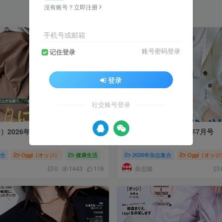
没有账号？立即注册
手机号或邮箱
账号密码登录
记住登录
登录
社交账号登录
）2026年8月号
Oggi（オッジ）2026年7月号
集合
Oggi（オッジ）
健康生活
Oggi（オッジ）2026
2026年杂志集合
Oggi（オッジ
杂志猫
0
1443
116