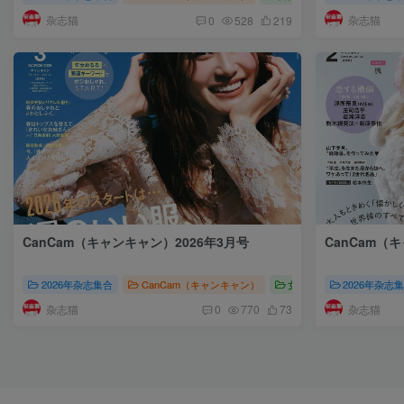
杂志猫
杂志猫
0
528
219
CanCam（キャンキャン）2026年3月号
CanCam（
2026年杂志集合
CanCam（キャンキャン）
女性时尚
2026年杂志
CanCam
杂志猫
杂志猫
0
770
73