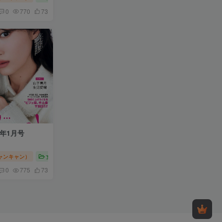
0
770
73
6年1月号
キャンキャン）
女性时尚
CanCam（キャンキャン）2026
0
775
73