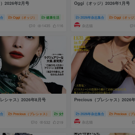
）2026年2月号
Oggi（オッジ）2026年1月号
集合
Oggi（オッジ）
健康生活
Oggi（オッジ）2026
2026年杂志集合
Oggi（オッジ
杂志猫
0
1435
116
（プレシャス）2026年8月号
Precious（プレシャス）2026
本职场女性时尚杂志
集合
Precious（プレシャス）
女性时尚
2026年杂志集合
Precious（プレシャス）2026
Precious
杂志猫
0
532
219