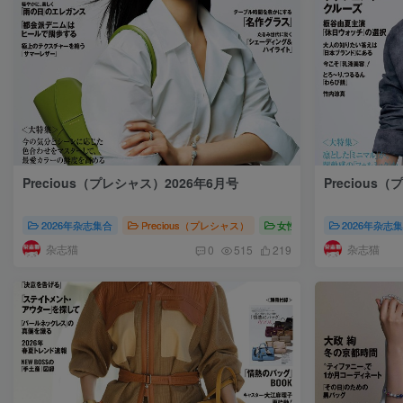
Precious（プレシャス）2026年6月号
Precious
2026年杂志集合
Precious（プレシャス）
女性时尚
2026年杂志
Precious
杂志猫
杂志猫
0
515
219