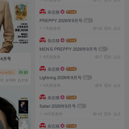
杂志猫
PREPPY 2026年9月号
1
16
0
0
7天前发布
杂志猫
MEN’S PREPPY 2026年9月号
1
7
0
0
8天前发布
年4月号
杂志猫
（プレシャス）
女性时尚
Precious（プレシャス）2026
Lightning 2026年9月号
1
0
509
219
5
0
0
9天前发布
杂志猫
Safari 2026年9月号
1
10
0
0
14天前发布
杂志猫