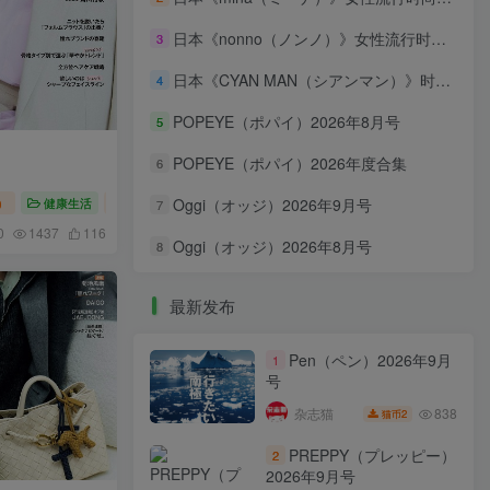
日本《nonno（ノンノ）》女性流行时尚资讯杂志 PDF电子版【2026年·全年订阅】
3
日本《CYAN MAN（シアンマン）》时髦发妆服饰流行杂志 PDF电子版【2026年·全年订阅】
4
POPEYE（ポパイ）2026年8月号
5
POPEYE（ポパイ）2026年度合集
6
）
健康生活
Oggi（オッジ）2026
Oggi（オッジ）2026年9月号
7
0
1437
116
Oggi（オッジ）2026年8月号
8
最新发布
Pen（ペン）2026年9月
1
号
838
杂志猫
2
猫币
PREPPY（プレッピー）
2
2026年9月号