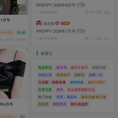
PREPPY 2026年8月号
1
15
0
0
25天前发布
年1月号
杂志猫
PREPPY 2026年7月号
1
（プレシャス）
女性时尚
Precious（プレシャス）2026
11
0
0
25天前发布
0
512
219
标签云
龟梨和也
黑木华
麻生久美子
高畑充希
高橋文哉
高橋恭平
高桥光
高桥一生
马克斯・维斯塔潘
香料特集
饭丰万理江
风景写真
风尚
风光美景摄影杂志
靴子特集
雷恩・葛斯林
雅瑞安娜‧格兰德
阿部宽
阿部亮平
阿久根温世
6年4月号
キャンキャン）
女性时尚
CanCam（キャンキャン）2026