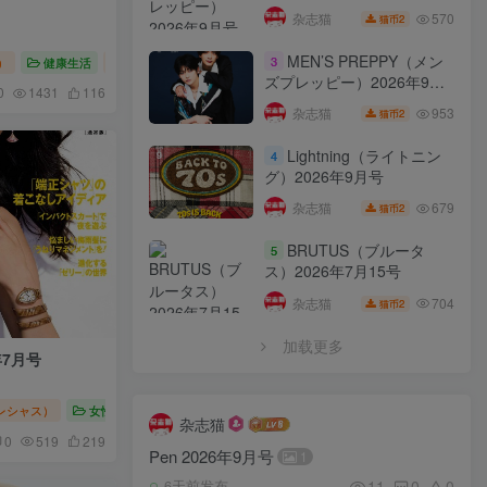
570
杂志猫
2
猫币
MEN’S PREPPY（メン
3
）
健康生活
Oggi（オッジ）2026
ズプレッピー）2026年9月
0
1431
116
号
953
杂志猫
2
猫币
Lightning（ライトニン
4
グ）2026年9月号
679
杂志猫
2
猫币
BRUTUS（ブルータ
5
ス）2026年7月15号
704
杂志猫
2
猫币
加载更多
年7月号
（プレシャス）
女性时尚
Precious（プレシャス）2026
杂志猫
0
519
219
Pen 2026年9月号
1
11
0
0
6天前发布