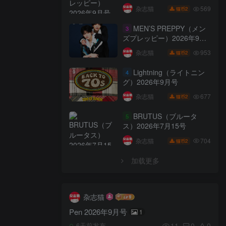
569
杂志猫
2
猫币
MEN’S PREPPY（メン
3
ズプレッピー）2026年9月
号
953
杂志猫
2
猫币
Lightning（ライトニン
4
グ）2026年9月号
677
杂志猫
2
猫币
BRUTUS（ブルータ
5
ス）2026年7月15号
704
杂志猫
2
猫币
加载更多
杂志猫
Pen 2026年9月号
1
11
0
0
6天前发布