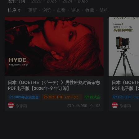
发刊时间
2026
2025
2024
2023
排序
更新
浏览
点赞
评论
收藏
随机
日本《GOETHE（ゲーテ）》男性轻熟时尚杂志
日本《GOE
PDF电子版【2026年·全年订阅】
PDF电子版【
2026年杂志集合
GOETHE（ゲーテ）
株式会社幻冬舎
GOETHE（
GOETH
杂志猫
杂志猫
0
956
193