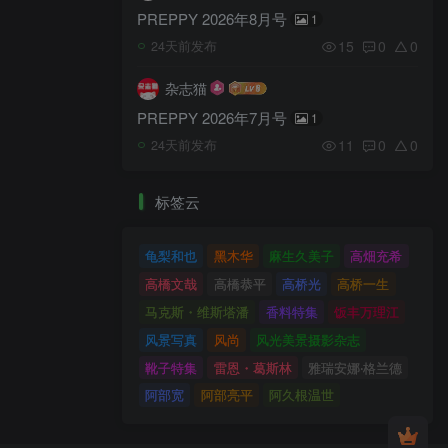
PREPPY 2026年8月号
1
15
0
0
24天前发布
杂志猫
PREPPY 2026年7月号
1
11
0
0
24天前发布
标签云
龟梨和也
黑木华
麻生久美子
高畑充希
高橋文哉
高橋恭平
高桥光
高桥一生
马克斯・维斯塔潘
香料特集
饭丰万理江
风景写真
风尚
风光美景摄影杂志
靴子特集
雷恩・葛斯林
雅瑞安娜‧格兰德
阿部宽
阿部亮平
阿久根温世