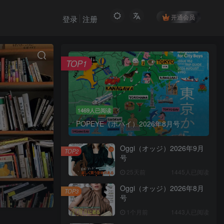
开通会员
登录
注册
TOP1
1469人已阅读
POPEYE（ポパイ）2026年8月号
Oggi（オッジ）2026年9月
TOP2
号
25天前
1445人已阅读
Oggi（オッジ）2026年8月
TOP3
号
1个月前
1443人已阅读