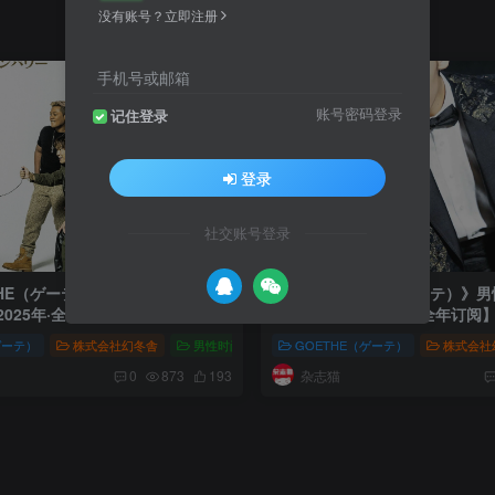
没有账号？立即注册
手机号或邮箱
账号密码登录
记住登录
登录
社交账号登录
THE（ゲーテ）》男性轻熟时尚杂志
日本《GOETHE（ゲーテ）》
2025年·全年订阅】
PDF电子版【2024年·全年订阅
ゲーテ）
E（ゲーテ）男性轻熟时尚杂志
株式会社幻冬舎
男性时尚
GOETHE（ゲーテ）男性轻熟时尚杂志
GOETHE（ゲーテ）
株式会社
杂志猫
0
873
193