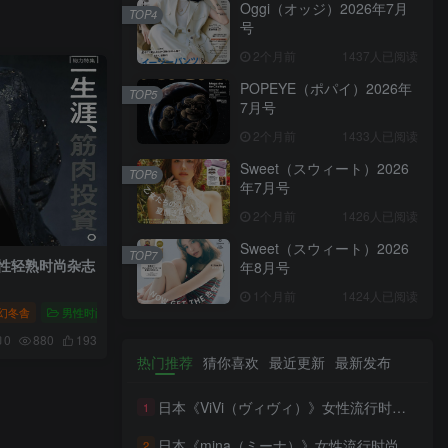
Oggi（オッジ）2026年7月
TOP4
号
2个月前
1437人已阅读
POPEYE（ポパイ）2026年
TOP5
7月号
2个月前
1433人已阅读
Sweet（スウィート）2026
TOP6
年7月号
2个月前
1426人已阅读
Sweet（スウィート）2026
TOP7
男性轻熟时尚杂志
年8月号
】
1个月前
1424人已阅读
幻冬舎
男性时尚
GOETHE（ゲーテ）男性轻熟时尚杂志
0
880
193
热门推荐
猜你喜欢
最近更新
最新发布
日本《ViVi（ヴィヴィ）》女性流行时尚杂志 PDF电子版【2026年·全年订阅】
1
日本《mina（ミーナ）》女性流行时尚杂志 PDF电子版【2026年·全年订阅】
2