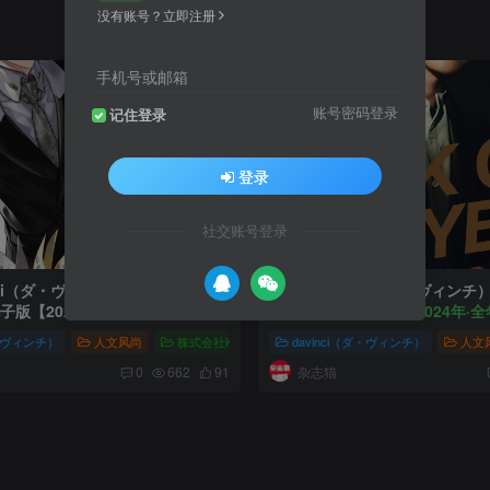
没有账号？立即注册
手机号或邮箱
账号密码登录
记住登录
登录
社交账号登录
nci（ダ・ヴィンチ）》人文综合资
日本《davinci（ダ・ヴィン
电子版【2025年·全年订阅】
讯杂志 PDF电子版
【2024年·
ダ・ヴィンチ）
i（ダ・ヴィンチ）人文综合资讯杂志
人文风尚
株式会社KADOKAWA
davinci（ダ・ヴィンチ）
davinci（ダ・ヴィンチ）人
人文
杂志猫
0
662
91