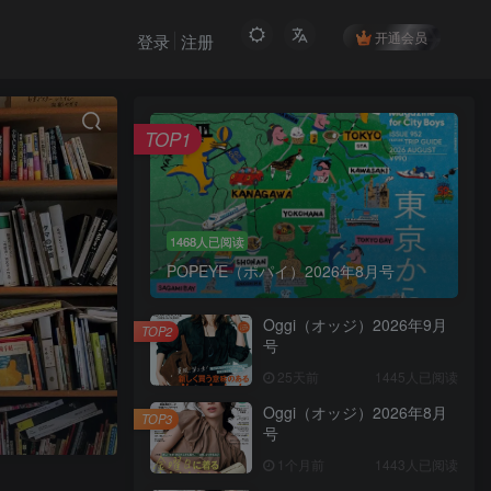
开通会员
登录
注册
TOP1
1468人已阅读
POPEYE（ポパイ）2026年8月号
Oggi（オッジ）2026年9月
TOP2
号
25天前
1445人已阅读
Oggi（オッジ）2026年8月
TOP3
号
1个月前
1443人已阅读