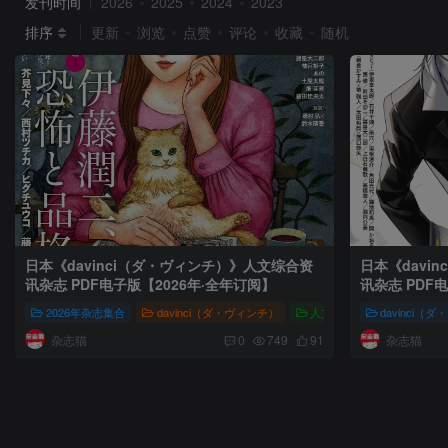
发刊时间
2026
2025
2024
2023
排序
更新
浏览
点赞
评论
收藏
随机
日本《davinci（ダ・ヴィンチ）》人文综合资
日本《davi
讯杂志 PDF电子版【2026年·全年订阅】
讯杂志 PDF
2026年杂志集合
davinci（ダ・ヴィンチ）
人文风尚
davinci（
davinc
杂志猫
杂志猫
0
749
91