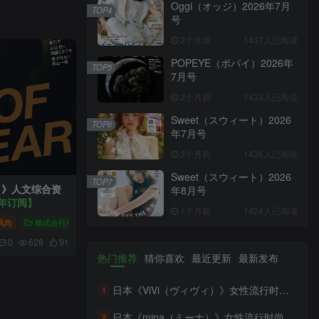
Oggi（オッジ）2026年7月
TOP4
号
2个月前
1437人已阅读
POPEYE（ポパイ）2026年
TOP5
7月号
2个月前
1433人已阅读
Sweet（スウィート）2026
TOP6
年7月号
2个月前
1426人已阅读
Sweet（スウィート）2026
TOP7
チ）》人文综合资
年8月号
全年订阅】
1个月前
1424人已阅读
文综合资讯杂志
风尚
株式会社KADOKAWA
davinci（ダ・ヴィンチ）人文综合资讯杂志
0
628
91
热门推荐
猜你喜欢
最近更新
最新发布
日本《ViVi（ヴィヴィ）》女性流行时尚杂志 PDF电子版【2026年·全年订阅】
1
日本《mina（ミーナ）》女性流行时尚杂志 PDF电子版【2026年·全年订阅】
2