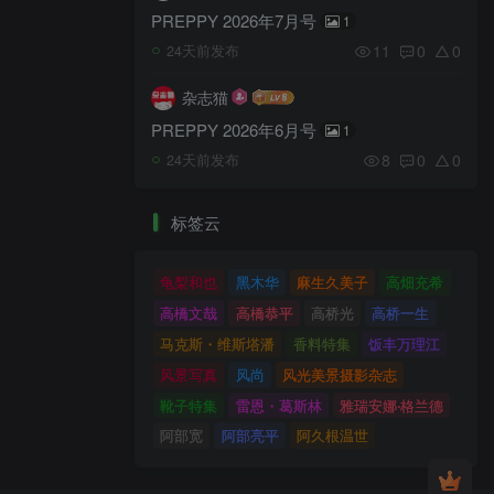
PREPPY 2026年7月号
1
11
0
0
24天前发布
杂志猫
PREPPY 2026年6月号
1
8
0
0
24天前发布
标签云
龟梨和也
黑木华
麻生久美子
高畑充希
高橋文哉
高橋恭平
高桥光
高桥一生
马克斯・维斯塔潘
香料特集
饭丰万理江
风景写真
风尚
风光美景摄影杂志
靴子特集
雷恩・葛斯林
雅瑞安娜‧格兰德
阿部宽
阿部亮平
阿久根温世