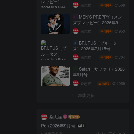
568
杂志猫
2
猫币
MEN’S PREPPY（メン
3
ズプレッピー）2026年9月
号
953
杂志猫
2
猫币
BRUTUS（ブルータ
4
ス）2026年7月15号
704
杂志猫
2
猫币
Safari（サファリ）2026
5
年9月号
1059
杂志猫
2
猫币
加载更多
杂志猫
Pen 2026年9月号
1
11
0
0
6天前发布