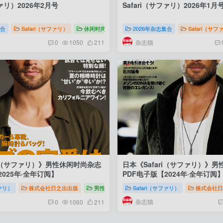
ファリ）2026年2月号
Safari（サファリ）2026年1月
2026
集合
Safari（サファリ）
休闲时尚
Safari（サファリ）2026
2026年杂志集合
Safari（サ
杂志猫
0
1050
211
ri（サファリ）》男性休闲时尚杂志
日本《Safari（サファリ）》
2025年·全年订阅】
PDF电子版【2024年·全年订阅
ァリ）日本男士时尚生活杂志
ファリ）
株式会社日之出出版
男性时尚
Safari（サファリ）日本男士时尚生
Safari（サファリ）
株式会社日
杂志猫
0
1060
211