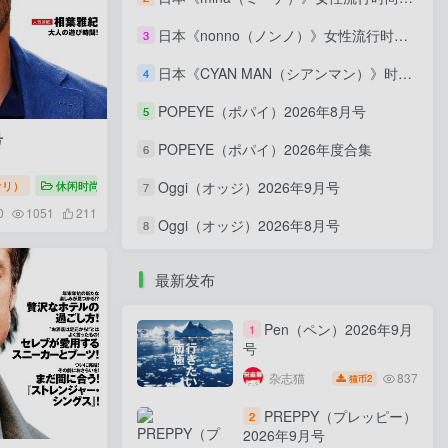
日本《nonno（ノンノ）》女性流行时尚资讯杂志 PDF电子版【2026年·全年订阅】
3
日本《CYAN MAN（シアンマン）》时髦发妆服饰流行杂志 PDF电子版【2026年·全年订阅】
4
POPEYE（ポパイ）2026年8月号
5
号
POPEYE（ポパイ）2026年度合集
6
ファリ）
休闲时尚
Safari（サファリ）2026
Oggi（オッジ）2026年9月号
7
0
1051
211
Oggi（オッジ）2026年8月号
8
最新发布
Pen（ペン）2026年9月
1
号
837
杂志猫
2
猫币
PREPPY（プレッピー）
2
2026年9月号