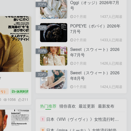
Oggi（オッジ）2026年7月
TOP4
号
2个月前
1437人已阅读
POPEYE（ポパイ）2026年
TOP5
7月号
2个月前
1433人已阅读
Sweet（スウィート）2026
TOP6
年7月号
2个月前
1426人已阅读
Sweet（スウィート）2026
TOP7
号
年8月号
1个月前
1424人已阅读
ファリ）
休闲时尚
Safari（サファリ）2026
0
1056
211
热门推荐
猜你喜欢
最近更新
最新发布
日本《ViVi（ヴィヴィ）》女性流行时尚杂志 PDF电子版【2026年·全年订阅】
1
日本《mina（ミーナ）》女性流行时尚杂志 PDF电子版【2026年·全年订阅】
2