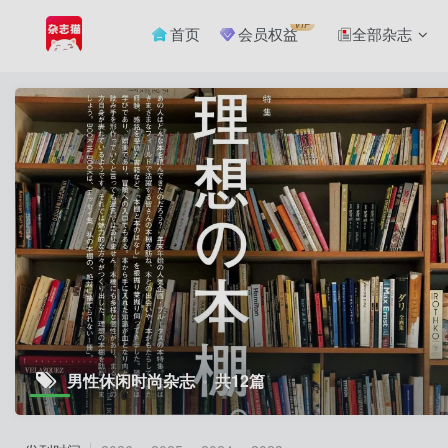
VIP
首页
会员权益
全部杂志
男性休闲时尚杂志
共12篇