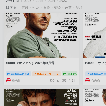
发刊时间
2026
2025
2024
2023
排序
更新
浏览
点赞
评论
收藏
随机
Safari（サファリ）2026年9月号
Safari（サ
2026年杂志集合
Safari（サファリ）
休闲时尚
Safari（サファリ）
2026年杂志
杂志猫
杂志猫
0
1059
211