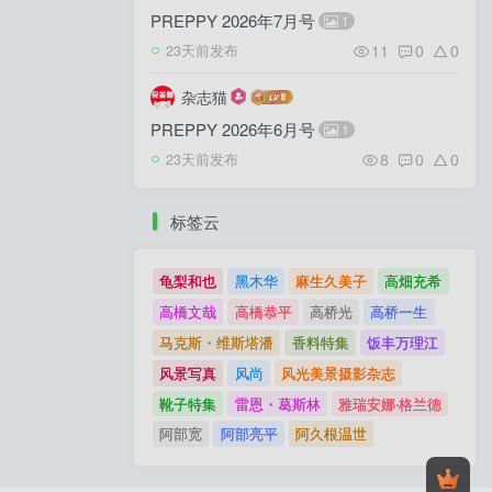
PREPPY 2026年7月号
1
11
0
0
23天前发布
杂志猫
PREPPY 2026年6月号
1
8
0
0
23天前发布
标签云
龟梨和也
黑木华
麻生久美子
高畑充希
高橋文哉
高橋恭平
高桥光
高桥一生
马克斯・维斯塔潘
香料特集
饭丰万理江
风景写真
风尚
风光美景摄影杂志
靴子特集
雷恩・葛斯林
雅瑞安娜‧格兰德
阿部宽
阿部亮平
阿久根温世