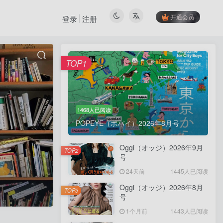
开通会员
登录
注册
TOP1
1468人已阅读
POPEYE（ポパイ）2026年8月号
Oggi（オッジ）2026年9月
TOP2
号
24天前
1445人已阅读
Oggi（オッジ）2026年8月
TOP3
号
1个月前
1443人已阅读