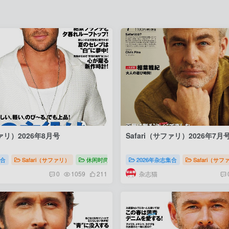
没有账号？立即注册
手机号或邮箱
账号密码登录
记住登录
登录
社交账号登录
ファリ）2026年8月号
Safari（サファリ）2026年7月
2026
集合
Safari（サファリ）
休闲时尚
Safari（サファリ）2026
2026年杂志集合
Safari（サ
杂志猫
0
1059
211