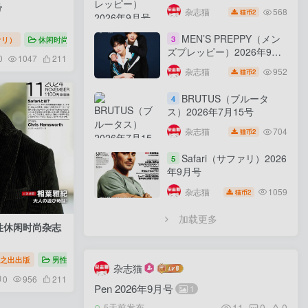
号
568
杂志猫
2
猫币
MEN’S PREPPY（メン
3
ファリ）
休闲时尚
Safari（サファリ）2026
ズプレッピー）2026年9月
0
1047
211
号
952
杂志猫
2
猫币
BRUTUS（ブルータ
4
ス）2026年7月15号
704
杂志猫
2
猫币
Safari（サファリ）2026
5
年9月号
1059
杂志猫
2
猫币
加载更多
男性休闲时尚杂志
】
活杂志
之出出版
男性时尚
Safari（サファリ）日本男士时尚生活杂志
杂志猫
0
956
211
Pen 2026年9月号
1
11
0
0
5天前发布