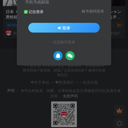
手机号或邮箱
日本《GOETHE（ゲーテ）》
日本《OCEANS（オーシャン
账号密码登录
记住登录
男性轻熟时尚杂志 PDF电子版
ズ）》男性流行时尚杂志 PDF
【2025年·全年订阅】
电子版【2025年·全年订阅】
GOETHE（ゲーテ）
株式会社幻冬舎
OCEANS（オーシャンズ）
男性时尚
GOETHE（ゲー
株式
登录
杂志猫
杂志猫
873
927
社交账号登录
杂志猫
一个提供热门日本电子杂志下载的网站，分享高清PDF
格式的电子版资源，精选广泛受欢迎的多个领域中的顶
级杂志。
📢关于本站
💖联系我们
✅会员介绍
声明
：
本平台对收录、转载、分享的杂志及文章版权归刊社及原作者
所有，
免责声明