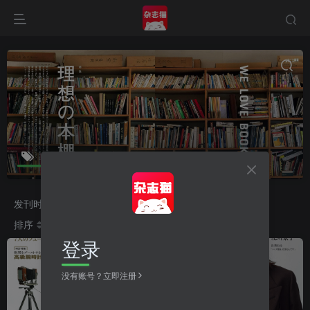
神宫寺勇太
共2篇
发刊时间
2026
2025
2024
2023
排序
更新
浏览
点赞
评论
收藏
随机
登录
没有账号？立即注册