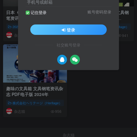
手机号或邮箱
日本《趣味の文具箱》文具钢
日本《趣味の文具箱》文具钢
账号密码登录
记住登录
笔资讯杂志 PDF电子版
笔资讯杂志 PDF电子版
【2026年·全年订阅】
【2025年·全年订阅】
2026年杂志集合
株式会社ヘリテージ（Heritage）
株式会社ヘリテージ（Heritage）
设计
趣味の文
登录
杂志猫
杂志猫
958
941
社交账号登录
趣味の文具箱 文具钢笔资讯杂
志 PDF电子版 2024年
株式会社ヘリテージ（Heritage）
设计
趣味の文具箱（Shumi no Bungu 
杂志猫
956
杂志猫