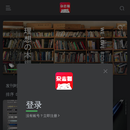
趣味の文具箱
共3篇
发刊时间
2026
2025
2024
2023
排序
更新
浏览
点赞
评论
收藏
随机
登录
没有账号？立即注册