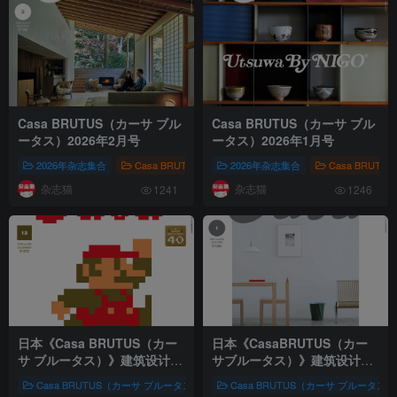
Casa BRUTUS（カーサ ブル
Casa BRUTUS（カーサ ブル
ータス）2026年2月号
ータス）2026年1月号
2026年杂志集合
Casa BRUTUS（カーサ ブルータス）
2026年杂志集合
室内布置
Casa BRUT
杂志猫
杂志猫
1241
1246
日本《Casa BRUTUS（カー
日本《CasaBRUTUS（カー
サ ブルータス）》建筑设计艺
サブルータス）》建筑设计艺
术杂志 PDF电子版【2025年·
术杂志
【2024年·全年订阅】
Casa BRUTUS（カーサ ブルータス）
建筑装潢
Casa BRUTUS（カーサ ブルータス）
株式会社マガジンハウス（M
全年订阅】