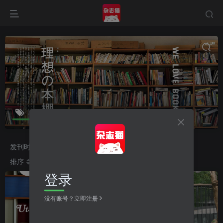
CasaBRUTUS（カーサブルータス）
共12篇
发刊时间
2026
2025
2024
2023
排序
更新
浏览
点赞
评论
收藏
随机
登录
没有账号？立即注册