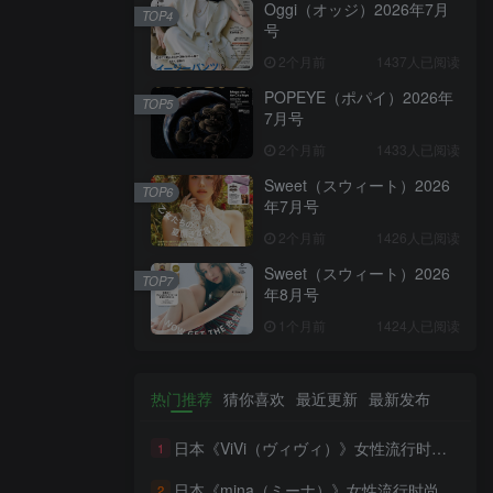
Oggi（オッジ）2026年7月
TOP4
号
2个月前
1437人已阅读
POPEYE（ポパイ）2026年
TOP5
7月号
2个月前
1433人已阅读
Sweet（スウィート）2026
TOP6
年7月号
2个月前
1426人已阅读
Sweet（スウィート）2026
TOP7
年8月号
1个月前
1424人已阅读
热门推荐
猜你喜欢
最近更新
最新发布
日本《ViVi（ヴィヴィ）》女性流行时尚杂志 PDF电子版【2026年·全年订阅】
1
日本《mina（ミーナ）》女性流行时尚杂志 PDF电子版【2026年·全年订阅】
2