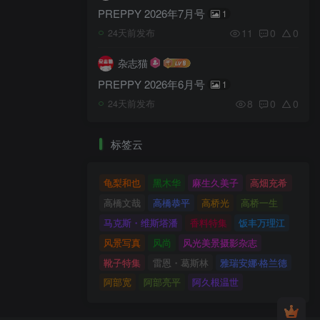
PREPPY 2026年7月号
1
11
0
0
24天前发布
杂志猫
PREPPY 2026年6月号
1
8
0
0
24天前发布
标签云
龟梨和也
黑木华
麻生久美子
高畑充希
高橋文哉
高橋恭平
高桥光
高桥一生
马克斯・维斯塔潘
香料特集
饭丰万理江
风景写真
风尚
风光美景摄影杂志
靴子特集
雷恩・葛斯林
雅瑞安娜‧格兰德
阿部宽
阿部亮平
阿久根温世