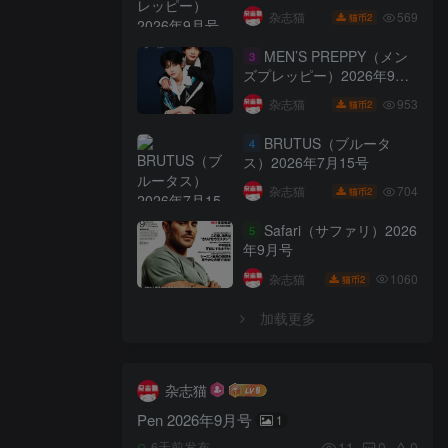
569
杂志猫
2
猫币
MEN’S PREPPY（メン
3
ズプレッピー）2026年9月
号
953
杂志猫
2
猫币
BRUTUS（ブルータ
4
ス）2026年7月15号
704
杂志猫
2
猫币
Safari（サファリ）2026
5
年9月号
1060
杂志猫
2
猫币
加载更多
杂志猫
Pen 2026年9月号
1
11
0
0
6天前发布