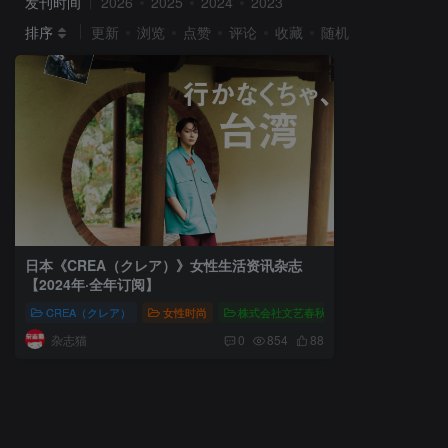
发刊时间
2026
2025
2024
2023
排序
更新
浏览
点赞
评论
收藏
随机
日本《CREA（クレア）》女性生活资讯杂志
【2024年·全年订阅】
CREA（クレア）
女性时尚
株式会社文艺春秋
CREA（クレア
杂志猫
0
854
88