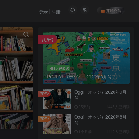
开通会员
登录
注册
TOP1
1468人已阅读
POPEYE（ポパイ）2026年8月号
Oggi（オッジ）2026年9月
TOP2
号
25天前
1445人已阅读
Oggi（オッジ）2026年8月
TOP3
号
1个月前
1443人已阅读