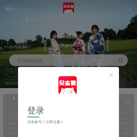
杂志猫
日本偶像时尚杂志
开启精彩搜索
25ans Wedding（ヴァンサンカンウエディン
グ）
共3篇
登录
《25ans Wedding（ヴァンサンカンウエディング）》是日本 Hearst
Fujingaho（ハースト婦人画報社） 出版的高端婚礼婚纱杂志，也是
没有账号？立即注册
25ans（ヴァンサンカン）旗下专注婚礼主题的特别刊物。杂志围绕婚
纱礼服、婚礼策划、珠宝首饰、婚宴场地、婚礼摄影、蜜月旅行及高
端婚礼趋势等内容，为准新人提供专业的婚礼灵感与实用指南。凭借