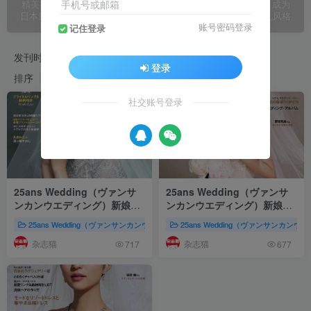
手机号或邮箱
精美摄影、国际品牌资讯及奢华婚礼案例，《25ans Wedding》成为
日本最具影响力的婚礼杂志之一，深受追求品质婚礼与优雅婚礼风格
账号密码登录
读者的喜爱。
记住登录
发刊时间
2026
2025
2024
2023
登录
排序
发布
更新
浏览
点赞
评论
随机
收藏
社交账号登录
25ans Wedding（ヴァンサ
25ans Wedding（ヴァンサ
ンカンウエディング）新娘婚
ンカンウエディング）新娘婚
纱杂志 PDF电子版 2024～
纱杂志 PDF电子版 2024夏秋
25ans Wedding（ヴァンサンカンウエディング）
25ans Wedding（ヴァンサンカン
家庭生活
株式会社ハ
2025冬春号
号
杂志猫
杂志猫
717
677