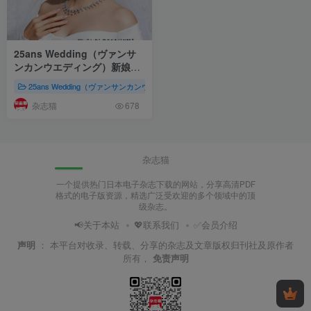
25ans Wedding（ヴァンサ
ンカンウエディング）新娘婚
纱杂志 PDF电子版 2023～
25ans Wedding（ヴァンサンカンウエディング）
家庭生活
株式会社ハ
2024冬春号
杂志猫
678
杂志猫
一个提供热门日本电子杂志下载的网站，分享高清PDF
格式的电子版资源，精选广泛受欢迎的多个领域中的顶
级杂志。
📢关于本站
💖联系我们
✅会员介绍
声明
：
本平台对收录、转载、分享的杂志及文章版权归刊社及原作者
所有，
免责声明