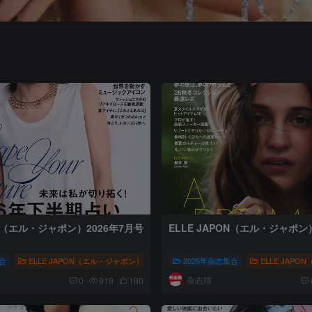
ON（エル・ジャポン）2026年7月号
ELLE JAPON（エル・ジャポン
集合
式会社集英社
ELLE JAPON（エル・ジャポン）
# 时尚流行杂志
# ELLE JAPON
人文风尚
2026年杂志集合
# 株式会社集英社
ELLE JAP
# 时尚
杂志猫
0
919
190