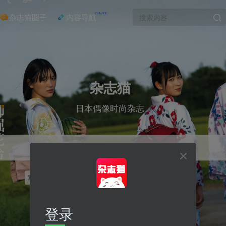
NEW
杂志猫圈子
内容导航
杂志猫
日本偶像时尚杂志
写真
偶像
BRUTUS
SPRiNG
elle
go out
登录