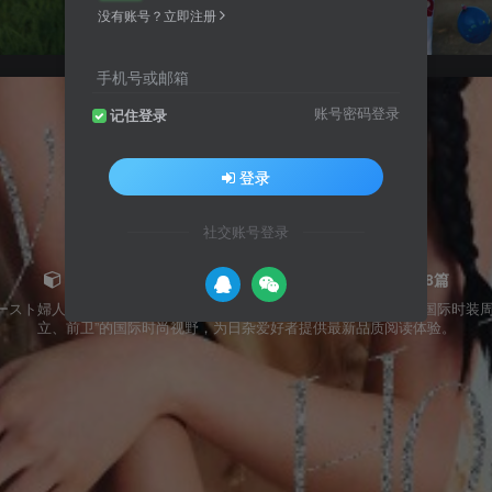
没有账号？立即注册
手机号或邮箱
账号密码登录
记住登录
登录
社交账号登录
ELLE JAPON（エル・ジャポン）2026
共8篇
6年日本ハースト婦人画報社出版的国际高端女性时尚杂志最新内容。涵盖年度国际
立、前卫”的国际时尚视野，为日杂爱好者提供最新品质阅读体验。