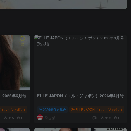
）2026年6月号
ELLE JAPON（エル・ジャポン）2026年4月号
ON（エル・ジャポン）
流行杂志
# ELLE JAPON
人文风尚
2026年杂志集合
# 株式会社集英社
ELLE JAPON（エル・ジャポン）
# 时尚流行杂志
# ELLE JAPO
杂志猫
0
915
190
0
913
190