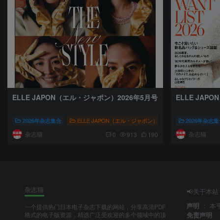
ELLE JAPON（エル・ジャポン）2026年5月号
ELLE JAP
2026年杂志集合
ELLE JAPON（エル・ジャポン）
人文风尚
2026年杂志
# 株
杂志猫
杂志猫
0
913
190
杂志猫
📢关于本站
声明
：
本
一个提供热门日本电子杂志下载的网站，分享高清PDF
免责声明
格式的电子版资源，精选广泛受欢迎的多个领域中的顶