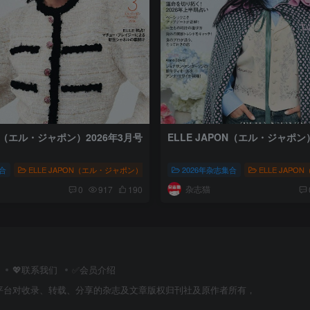
ON（エル・ジャポン）2026年3月号
ELLE JAPON（エル・ジャポン
集合
式会社集英社
ELLE JAPON（エル・ジャポン）
# 时尚流行杂志
# 长泽雅美
人文风尚
2026年杂志集合
# 株式会社集英社
ELLE JAP
# 时尚
杂志猫
0
917
190
💖联系我们
✅会员介绍
平台对收录、转载、分享的杂志及文章版权归刊社及原作者所有，