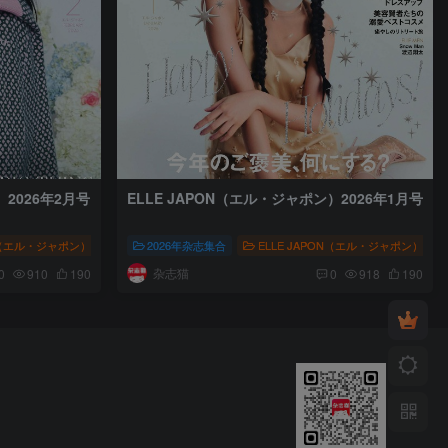
）2026年2月号
ELLE JAPON（エル・ジャポン）2026年1月号
ON（エル・ジャポン）
流行杂志
# ELLE JAPON
人文风尚
2026年杂志集合
# 株式会社集英社
ELLE JAPON（エル・ジャポン）
# 时尚流行杂志
# ELLE JAPO
杂志猫
0
910
190
0
918
190