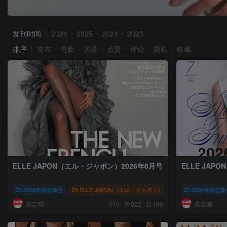
发刊时间
2026
2025
2024
2023
排序
发布
更新
浏览
点赞
评论
随机
收藏
ELLE JAPON（エル・ジャポン）2026年8月号
ELLE JAP
2026年杂志集合
ELLE JAPON（エル・ジャポン）
人文风尚
2026年杂志
# 株
杂志猫
杂志猫
0
922
190