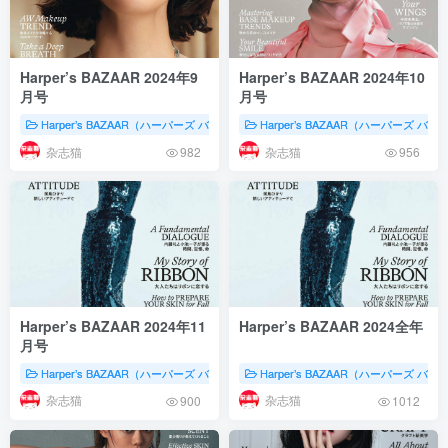
Harper’s BAZAAR 2024年9
Harper’s BAZAAR 2024年10
月号
月号
Harper’s BAZAAR（ハーパーズ バザー)
Harper’s BAZAAR（ハーパーズ バザー
女性时尚
株式会社ハースト妇
杂志猫
杂志猫
982
956
Harper’s BAZAAR 2024年11
Harper’s BAZAAR 2024全年
月号
Harper’s BAZAAR（ハーパーズ バザー)
Harper’s BAZAAR（ハーパーズ バザー
女性时尚
株式会社ハースト妇
杂志猫
杂志猫
900
1012