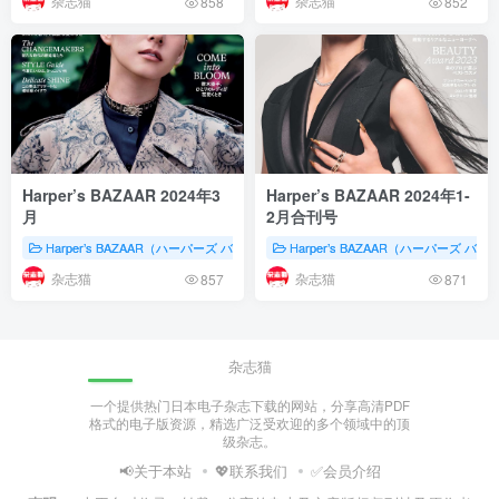
杂志猫
杂志猫
858
852
Harper’s BAZAAR 2024年3
Harper’s BAZAAR 2024年1-
月
2月合刊号
Harper’s BAZAAR（ハーパーズ バザー)
Harper’s BAZAAR（ハーパーズ バザー
女性时尚
株式会社ハースト妇
杂志猫
杂志猫
857
871
杂志猫
一个提供热门日本电子杂志下载的网站，分享高清PDF
格式的电子版资源，精选广泛受欢迎的多个领域中的顶
级杂志。
📢关于本站
💖联系我们
✅会员介绍