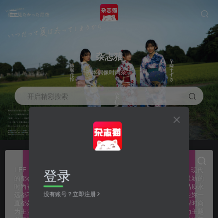
杂志猫
日本偶像时尚杂志
开启精彩搜索
LEE（リー）女性时尚生活杂志
共3篇
登录
LEE（リー）女性时尚生活杂志，现代都会女性的新生活标准，现代
的都会女性们由于平日的工作压力，实在是很难有时间去吸收最新的
时尚资讯，因此本志将能够满足各位的求知欲望，让妳的生活品质永
没有账号？立即注册
远都不会退流行，甚至可以缔造出最优质最时尚的生活风格，使妳一
直都处在流行的最尖端。本志就是以创造出美好生活风格与造型时尚
为主要的目标，常常会以时尚、居家生活、兴趣、料理等等做为主题