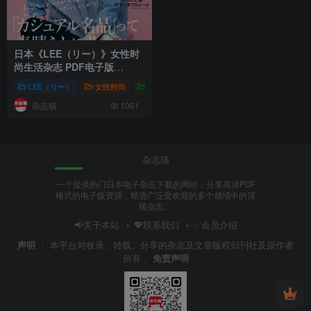
日本《LEE（リー）》女性时
尚生活杂志 PDF电子版
【2024年·全年订阅】
LEE（リー）
女性时尚
株式会社集英社
# 株式会社集英社
# 女
杂志猫
1061
杂志猫
一个提供热门日本电子杂志下载的网站，分享高清PDF
格式的电子版资源，精选广泛受欢迎的多个领域中的顶
级杂志。
📢关于本站
💖联系我们
✅会员介绍
声明
：
本平台对收录、转载、分享的杂志及文章版权归刊社及原作者
所有，
免责声明