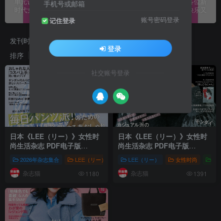
单元设计，提供现今最热门且最有用的资讯，同时也将可帮助各位新
手机号或邮箱
时代女性们的生活变得更加多彩丰富而多元，每一天都过得既快乐又
充实。
账号密码登录
记住登录
发刊时间
2026
2025
2024
2023
登录
排序
发布
更新
浏览
点赞
评论
随机
收藏
社交账号登录
日本《LEE（リー）》女性时
日本《LEE（リー）》女性时
尚生活杂志 PDF电子版
尚生活杂志 PDF电子版
【2026年·全年订阅】
【2025年·全年订阅】
2026年杂志集合
LEE（リー）
女性时尚
LEE（リー）
# 株式会社集英社
女性时尚
# 女
株
杂志猫
杂志猫
1180
1391