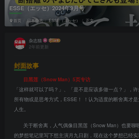
ESSE（エッセ）2024年9月号
首页
日本杂志
ESSE（エッセ）
正文
杂志猫
2年前更新
封面故事
目黑莲（Snow Man）5页专访
「这样就可以了吗？」、「是不是应该多做一点？」，许
所有物或是思考方式，ESSE！ ！认为适度的断舍离才
人生。
关于断舍离，人气偶像目黑莲（Snow Man）也
的梦想笔记里写下想主演月九日剧，现在这个梦想已经实现