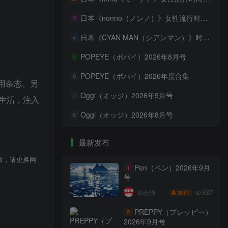
日本《nonno（ノンノ）》女性流行时尚资讯杂志 PDF电子版【2026年·全年订阅】
3
日本《CYAN MAN（シアンマン）》时髦发妆服饰流行杂志 PDF电子版【2026年·全年订阅】
4
POPEYE（ポパイ）2026年8月号
5
POPEYE（ポパイ）2026年度合集
6
用杂志。另
Oggi（オッジ）2026年9月号
7
生活，注入
Oggi（オッジ）2026年8月号
8
最新发布
效，请更换网
Pen（ペン）2026年9月
1
号
837
杂志猫
2
猫币
PREPPY（プレッピー）
2
2026年9月号