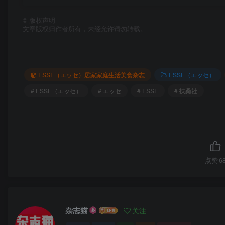
©
版权声明
文章版权归作者所有，未经允许请勿转载。
ESSE（エッセ）居家家庭生活美食杂志
ESSE（エッセ）
# ESSE（エッセ）
# エッセ
# ESSE
# 扶桑社
点赞
6
杂志猫
关注