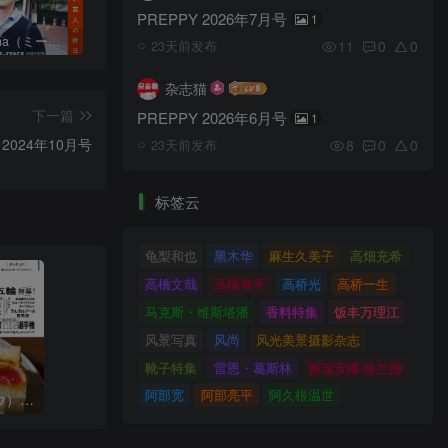
PREPPY 2026年7月号
1
日本《mina（ミーナ）》女性流行时尚杂志 PDF电子版【2025年·全年订阅】
日本《ViVi（ヴィヴィ）》女性流行时尚杂志 PDF电子版【2026年·全年订阅】
日本《mina（ミーナ）》女性流行时尚杂志 PDF电子版【2026年·全年订阅】
11
0
0
23天前发布
杂志猫
下一篇
PREPPY 2026年6月号
1
2024年10月号
8
0
0
23天前发布
标签云
龟梨和也
黑木华
麻生久美子
高畑充希
高橋文哉
高橋恭平
高桥光
高桥一生
马克斯・维斯塔潘
香料特集
饭丰万理江
风景写真
风尚
风光美景摄影杂志
靴子特集
雷恩・葛斯林
雅瑞安娜‧格兰德
阿部宽
阿部亮平
阿久根温世
日本《dancyu（ダンチュウ）》美食料理生活杂志 PDF电子版【2026年·全年订阅】