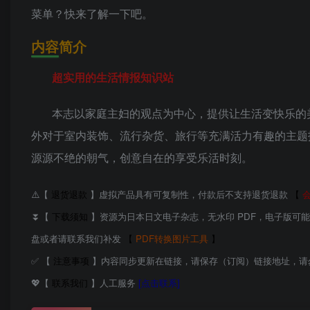
菜单？快来了解一下吧。
内容简介
超实用的生活情报知识站
本志以家庭主妇的观点为中心，提供让生活变快乐的
外对于室内装饰、流行杂货、旅行等充满活力有趣的主题
源源不绝的朝气，创意自在的享受乐活时刻。
⚠️【
退货退款
】虚拟产品具有可复制性，付款后不支持退货退款
【
⏬【
下载须知
】资源为日本日文电子杂志，无水印 PDF，电子版可
盘或者请联系我们补发
【
PDF转换图片工具
】
✅ 【
注意事项
】内容同步更新在链接，请保存（订阅）链接地址，请
💖【
联系我们
】人工服务
[点击联系]