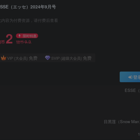
ESSE（エッセ）2024年9月号
此内容为付费资源，请付费后查看
2
限时特惠
9.9
猫币
猫币
免费
免费
VIP (大会员)
SVIP (超级大会员)
登
ESSE
目黑莲（Snow Man）(