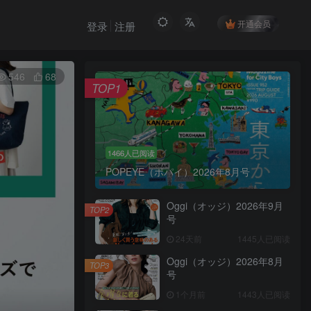
开通会员
登录
注册
546
68
TOP1
1466人已阅读
POPEYE（ポパイ）2026年8月号
Oggi（オッジ）2026年9月
TOP2
号
24天前
1445人已阅读
Oggi（オッジ）2026年8月
TOP3
号
1个月前
1443人已阅读