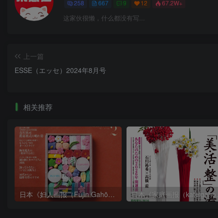
258
667
9
12
67.2W+
这家伙很懒，什么都没有写...
上一篇
ESSE（エッセ）2024年8月号
相关推荐
日本《妇人画报（Fujin Gahō）》女性气质生活杂志 PDF电子版【2026年·全年订阅】
日本《家庭画报（kateig