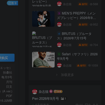
已售 9
568
杂志猫
2
猫币
MEN’S PREPPY（メン
3
ズプレッピー）2026年9月
号
952
杂志猫
2
猫币
BRUTUS（ブルータ
4
ス）2026年7月15号
704
杂志猫
2
猫币
Safari（サファリ）2026
5
录购买
年9月号
1059
杂志猫
2
猫币
（エッセ）
扶桑社
加载更多
每月5号
月刊
日文
A ver.)
杂志猫
PDF
Pen 2026年9月号
1
115.22MB
11
0
0
5天前发布