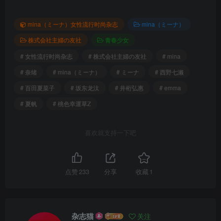
mina（ミーナ）女性流行时尚杂志
mina（ミーナ）
株式会社主婦の友社
青春少女
# 女性流行时尚杂志
# 株式会社主婦の友社
# mina
# 奈绪
# mina（ミーナ）
# ミーナ
# 西野七濑
# 百田夏菜子
# 坂东龙汰
# 井桁弘惠
# emma
# 夏帆
# 桃色幸運草Z
喜欢就支持一下吧
点赞
233
分享
收藏
1
杂志猫
关注