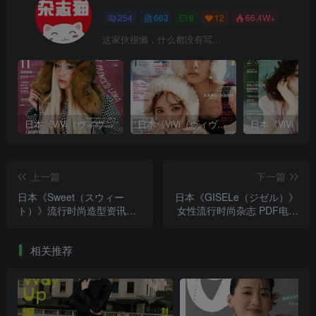
254
663
9
12
66.4W+
这家伙很懒，什么都没有写...
日本《ViVi（ヴィヴィ）》女性流行时尚杂志 PDF电子版【2025年·全年订阅】
日本《ViVi（ヴィヴィ）》女性流行时尚杂志 PDF电子版【2024年·全年订阅】
上一篇
下一篇
日本《Sweet（スウィー
日本《GISELe（ジゼル）》
ト）》流行时尚造型资讯杂
女性流行时尚杂志 PDF电子
志 PDF电子版【2025年·全
版【2025年·全年订阅】
年订阅】
相关推荐