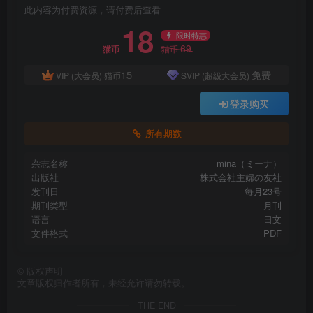
此内容为付费资源，请付费后查看
18
限时特惠
69
猫币
猫币
15
免费
VIP (大会员)
猫币
SVIP (超级大会员)
登录购买
所有期数
杂志名称
mina（ミーナ）
出版社
株式会社主婦の友社
发刊日
每月23号
期刊类型
月刊
语言
日文
文件格式
PDF
©
版权声明
文章版权归作者所有，未经允许请勿转载。
THE END