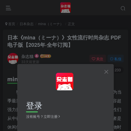
首页
日本杂志
mina（ミーナ）
正文
日本《mina（ミーナ）》女性流行时尚杂志 PDF
电子版【2025年·全年订阅】
杂志猫
关注
私信
33天前更新
0
1972
233
mina（ミーナ）内容简介
独领风骚，一本专为22岁上下的年轻女孩设计，做为当
季最新服饰搭配与选购参考的人气月刊杂志，每一期内容超
登录
强力推荐的品牌风格与新作情报，让正值春青洋溢的女性们
没有账号？立即注册
从中得知最新的流行资讯。平日外出时的时装造型，或者是
休闲假日与恋人的甜蜜约会装扮，或者是与朋友逛街购物时