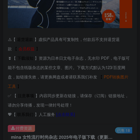
⚠️【
退货退款
】虚拟产品具有可复制性，付款后不支持退货退
款
【
会员权益
】
⏬【
下载须知
】资源为日本日文电子杂志，无水印 PDF，电子版可
能不包含纸版杂志的某些文章、图片。下载方式默认为123/百度网
盘，如链接失效，请更换网盘或者请联系我们补发
【
PDF转换图片
工具
】
✅ 【
注意事项
】内容同步更新在链接，请保存（订阅）链接地址，
请勿分享传播，发现一律封号处理！
💖【
联系我们
】人工服务
[点击联系]
付费资源
已售 18
mina 女性流行时尚杂志 2025年电子版下载（更新至2-3月号）