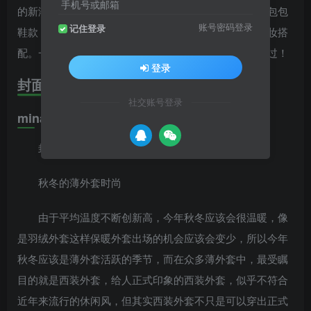
手机号或邮箱
的新潮服饰搭配…等，从时尚、美容、名牌精品、时髦包包
账号密码登录
记住登录
鞋款，介绍当月最新最人气的淑女服饰、配件和发型彩妆搭
配。一本年轻女孩们人手必备的潮流杂志，绝对不容错过！
登录
封面故事
社交账号登录
mina.2024年12月-2025年1月号
封面人物：奈绪
秋冬的薄外套时尚
由于平均温度不断创新高，今年秋冬应该会很温暖，像
是羽绒外套这样保暖外套出场的机会应该会变少，所以今年
秋冬应该是薄外套活跃的季节，而在众多薄外套中，最受瞩
目的就是西装外套，给人正式印象的西装外套，似乎不符合
近年来流行的休闲风，但其实西装外套不只是可以穿出正式