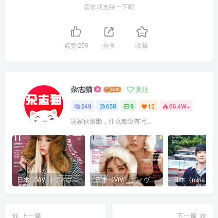
喜欢就支持一下吧
点赞
250
分享
收藏
杂志猫
关注
249
658
9
12
66.4W+
这家伙很懒，什么都没有写...
日本《ViVi（ヴィヴィ）》女性流行时尚杂志 PDF电子版【2025年·全年订阅】
日本《ViVi（ヴィヴィ）》女性流行时尚杂志 PDF电子版【2024年·全年订阅】
上一篇
下一篇