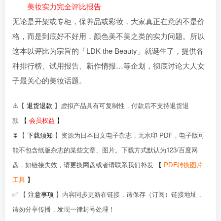
美妆实力完全评比报告
无论是开架或专柜，保养品或彩妆，大家真正在意的不是价
格，而是到底好不好用，颜色美不美之类的实力问题。所以
这本以评比为宗旨的「LDK the Beauty」就诞生了，提供各
种排行榜、试用报告、新作情报…等企划，彻底讨论大人女
子最关心的美妆话题。
⚠️【
退货退款
】虚拟产品具有可复制性，付款后不支持退货退
款
【
会员权益
】
⏬【
下载须知
】资源为日本日文电子杂志，无水印 PDF，电子版可
能不包含纸版杂志的某些文章、图片。下载方式默认为123/百度网
盘，如链接失效，请更换网盘或者请联系我们补发
【
PDF转换图片
工具
】
✅ 【
注意事项
】内容同步更新在链接，请保存（订阅）链接地址，
请勿分享传播，发现一律封号处理！