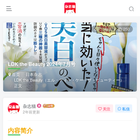
0
879
250
LDK the Beauty 2024年7月号
首页
日本杂志
LDK the Beauty（エル・ディー・ケー・ザ・ビューティー）
正文
杂志猫
关注
私信
2年前更新
内容简介