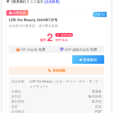
💖【
联系我们
】人工服务
[点击联系]
付费资源
已售 12
LDK the Beauty 2024年7月号
此内容为付费资源，请付费后查看
2
限时特惠
9.9
猫币
猫币
免费
免费
VIP (大会员)
SVIP (超级大会员)
登录购买
所有期数
杂志名称
LDK the Beauty（エル・ディー・ケー・ザ・ビ
ューティー）
出版社
晋游舎
发刊日
每月23号
期刊类型
双月刊
语言
日文
文件格式
PDF