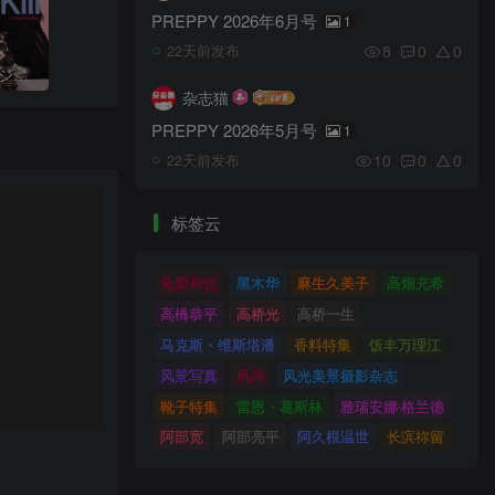
PREPPY 2026年6月号
1
8
0
0
22天前发布
NYLON JAPAN（ナイロンジャパン）2026年9月号
杂志猫
PREPPY 2026年5月号
1
10
0
0
22天前发布
标签云
龟梨和也
黑木华
麻生久美子
高畑充希
高橋恭平
高桥光
高桥一生
马克斯・维斯塔潘
香料特集
饭丰万理江
风景写真
风尚
风光美景摄影杂志
靴子特集
雷恩・葛斯林
雅瑞安娜‧格兰德
阿部宽
阿部亮平
阿久根温世
长滨祢留