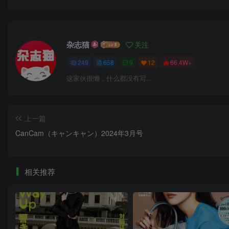
杂志猫
关注
249
658
9
12
66.4W+
这家伙很懒，什么都没有写...
上一篇
CanCam（キャンキャン）2024年3月号
相关推荐