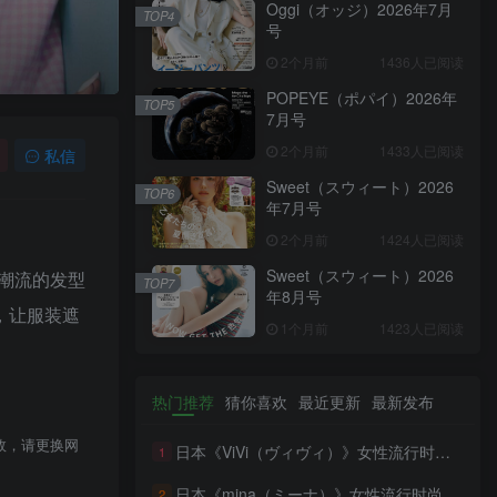
Oggi（オッジ）2026年7月
TOP4
号
2个月前
1436人已阅读
POPEYE（ポパイ）2026年
TOP5
7月号
2个月前
1433人已阅读
私信
Sweet（スウィート）2026
TOP6
年7月号
2个月前
1424人已阅读
Sweet（スウィート）2026
潮流的发型
TOP7
年8月号
，让服装遮
1个月前
1423人已阅读
热门推荐
猜你喜欢
最近更新
最新发布
效，请更换网
日本《ViVi（ヴィヴィ）》女性流行时尚杂志 PDF电子版【2026年·全年订阅】
1
日本《mina（ミーナ）》女性流行时尚杂志 PDF电子版【2026年·全年订阅】
2