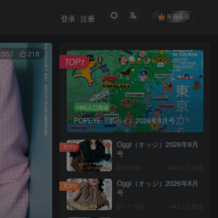
开通会员
登录
注册
552
218
TOP1
1465人已阅读
POPEYE（ポパイ）2026年8月号
Oggi（オッジ）2026年9月
TOP2
号
23天前
1445人已阅读
Oggi（オッジ）2026年8月
TOP3
号
1个月前
1442人已阅读