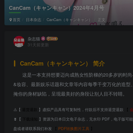
CanCam（キャンキャン）2024年4月号
首页
日本杂志
CanCam（キャンキャン）
正文
杂志猫
31天前更新
CanCam（キャンキャン） 简介
这是一本支持想要迈向成熟女性阶梯的20多岁的时
&妆容、最新娱乐话题和文章等内容每季千变万化的造型
掩你的身材缺陷，呈现最美好的身段让别人目不转睛。
⚠️【
退货退款
】虚拟产品具有可复制性，付款后不支持退货退款
【
⏬【
下载须知
】资源为日本日文电子杂志，无水印 PDF，电子版可
盘或者请联系我们补发
【
PDF转换图片工具
】