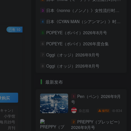
日本《nonno（ノンノ）》女性流行时尚资讯杂志 PDF电子版【2026年·全年订阅】
3
日本《CYAN MAN（シアンマン）》时髦发妆服饰流行杂志 PDF电子版【2026年·全年订阅】
4
已售 10
POPEYE（ポパイ）2026年8月号
5
POPEYE（ポパイ）2026年度合集
6
Oggi（オッジ）2026年9月号
7
Oggi（オッジ）2026年8月号
8
最新发布
Pen（ペン）2026年9月
1
录购买
号
ンキャン）
834
杂志猫
2
猫币
小学馆
PREPPY（プレッピー）
每月23号
2
2026年9月号
月刊