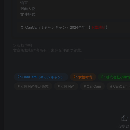
语言
封面人物
文件格式
⏬ CanCam（キャンキャン）2024全年 【
下载地址
】
©
版权声明
文章版权归作者所有，未经允许请勿转载。
CanCam（キャンキャン）
女性时尚
株式会社小学
# 女性时尚生活杂志
# 女性时尚
# CanCam
# CanCa
点赞
21