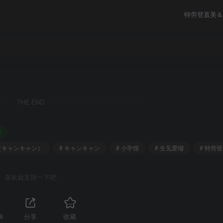
特劳登直美＆
THE END
馆
m（キャンキャン）
# キャンキャン
# 小学馆
# 生见爱瑠
# 特劳
喜欢就支持一下吧
8
分享
收藏