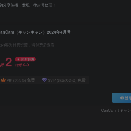
勿分享传播，发现一律封号处理！
CanCam（キャンキャン）2024年4月号
此内容为付费资源，请付费后查看
2
限时特惠
9.9
猫币
猫币
免费
免费
VIP (大会员)
SVIP (超级大会员)
登
CanCam（キャ