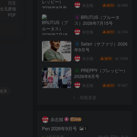
日文
568
杂志猫
2
猫币
生见爱瑠
PDF
BRUTUS（ブルータ
3
ス）2026年7月15号
704
杂志猫
2
猫币
Safari（サファリ）2026
4
年9月号
1058
杂志猫
2
猫币
PREPPY（プレッピー）
5
2026年8月号
567
杂志猫
2
猫币
登直美
加载更多
杂志猫
Pen 2026年9月号
1
10
0
0
4天前发布