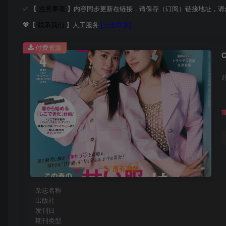
✅ 【
注意事项
】内容同步更新在链接，请保存（订阅）链接地址，请
💖【
联系我们
】人工服务
[点击联系]
付费资源
所有期数
杂志名称
出版社
发刊日
期刊类型