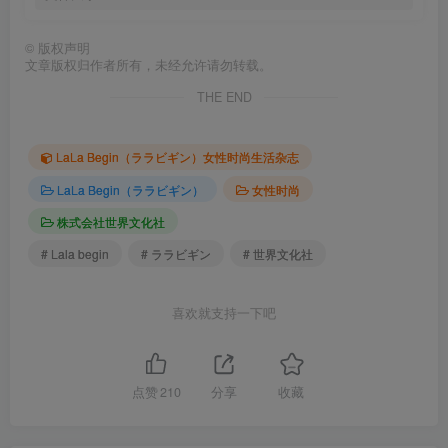
©
版权声明
文章版权归作者所有，未经允许请勿转载。
THE END
LaLa Begin（ララビギン）女性时尚生活杂志
LaLa Begin（ララビギン）
女性时尚
株式会社世界文化社
# Lala begin
# ララビギン
# 世界文化社
喜欢就支持一下吧
点赞
210
分享
收藏