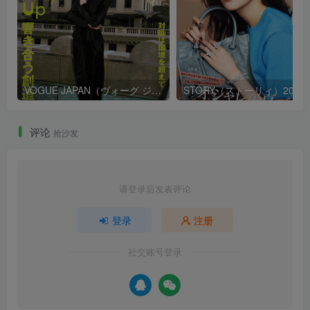
VOGUE JAPAN（ヴォーグ ジャパン）2026年9月号
STORY（ストーリ
评论
抢沙发
请登录后发表评论
登录
注册
社交账号登录