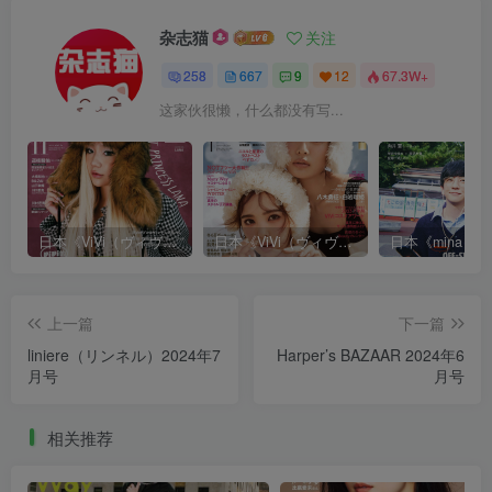
杂志猫
关注
258
667
9
12
67.3W+
这家伙很懒，什么都没有写...
日本《ViVi（ヴィヴィ）》女性流行时尚杂志 PDF电子版【2025年·全年订阅】
日本《ViVi（ヴィヴィ）》女性流行时尚杂志 PDF电子版【2024年·全年订阅】
上一篇
下一篇
liniere（リンネル）2024年7
Harper’s BAZAAR 2024年6
月号
月号
相关推荐