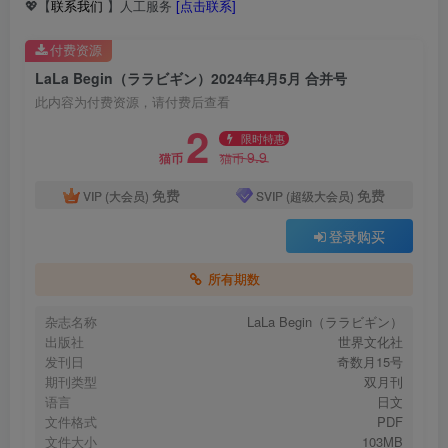
💖【
联系我们
】人工服务
[点击联系]
付费资源
LaLa Begin（ララビギン）2024年4月5月 合并号
此内容为付费资源，请付费后查看
2
限时特惠
9.9
猫币
猫币
免费
免费
VIP (大会员)
SVIP (超级大会员)
登录购买
所有期数
杂志名称
LaLa Begin（ララビギン）
出版社
世界文化社
发刊日
奇数月15号
期刊类型
双月刊
语言
日文
文件格式
PDF
文件大小
103MB