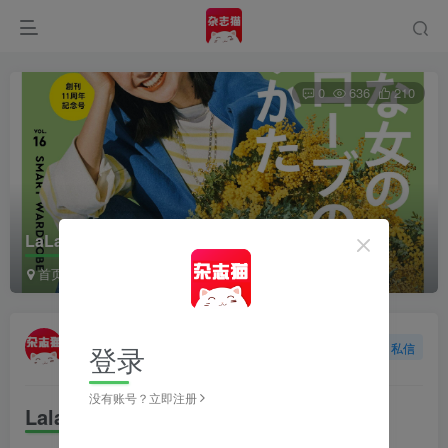
0
636
210
LaLa Begin（ララビギン）2024年4月5月 合并号
首页
日本杂志
LaLa Begin（ララビギン）
正文
杂志猫
登录
关注
私信
2年前更新
没有账号？立即注册
Lala Begin 简介