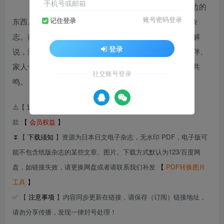
手机号或邮箱
《LaLa Begin》以时尚为首，希望能接受并选择身边的
账号密码登录
东西。让那样的坚持派的女性的生活充实的东西&时尚杂
记住登录
志。商品的魅力和流行趋势很容易理解，详细，快乐的解
登录
说，满满地深入的信息。主要读者以女性为中心，与伙伴、
家人一起享受的年龄、性别、时间等主题引起了广泛的共
社交账号登录
鸣。
⚠️【
退货退款
】虚拟产品具有可复制性，付款后不支持退货退
款
【
会员权益
】
⏬【
下载须知
】资源为日本日文电子杂志，无水印 PDF，电子版可
能不包含纸版杂志的某些文章、图片。下载方式默认为123/百度网
盘，如链接失效，请更换网盘或者请联系我们补发
【
PDF转换图片
工具
】
✅ 【
注意事项
】内容同步更新在链接，请保存（订阅）链接地址，
请勿分享传播，发现一律封号处理！