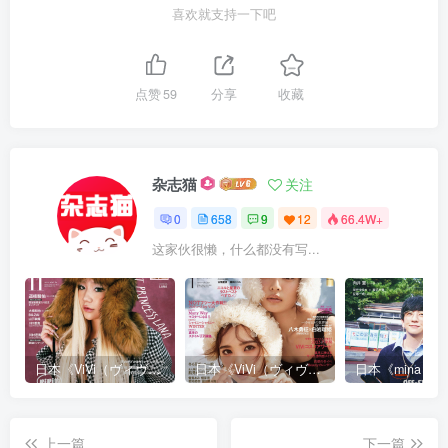
喜欢就支持一下吧
点赞
59
分享
收藏
杂志猫
关注
0
658
9
12
66.4W+
这家伙很懒，什么都没有写...
日本《ViVi（ヴィヴィ）》女性流行时尚杂志 PDF电子版【2025年·全年订阅】
日本《ViVi（ヴィヴィ）》女性流行时尚杂志 PDF电子版【2024年·全年订阅】
上一篇
下一篇