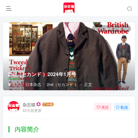
0
502
59
2nd（セカンド ）2024年1月号
首页
日本杂志
2nd（セカンド ）
正文
杂志猫
关注
私信
33天前更新
内容简介