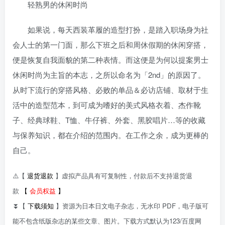
轻熟男的休闲时尚
如果说，每天西装革履的造型打扮，是踏入职场身为社
会人士的第一门面，那么下班之后和周休假期的休闲穿搭，
便是恢复自我面貌的第二种表情。而这便是为何以提案男士
休闲时尚为主旨的本志，之所以命名为「2nd」的原因了。
从时下流行的穿搭风格、必败的单品＆必访店铺、取材于生
活中的造型范本，到可成为嗜好的美式风格衣着、杰作靴
子、经典球鞋、T恤、牛仔裤、外套、黑胶唱片…等的收藏
与保养知识，都在介绍的范围内。在工作之余，成为更棒的
自己。
⚠️【
退货退款
】虚拟产品具有可复制性，付款后不支持退货退
款
【
会员权益
】
⏬【
下载须知
】资源为日本日文电子杂志，无水印 PDF，电子版可
能不包含纸版杂志的某些文章、图片。下载方式默认为123/百度网