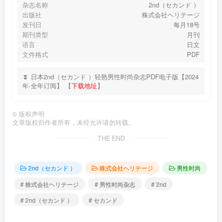
杂志名称
2nd（セカンド ）
出版社
株式会社ヘリテージ
发刊日
每月18号
期刊类型
月刊
语言
日文
文件格式
PDF
⏬ 日本2nd（セカンド ）轻熟男性时尚杂志PDF电子版【2024
年·全年订阅】 【
下载地址
】
©
版权声明
文章版权归作者所有，未经允许请勿转载。
THE END
2nd（セカンド ）
株式会社ヘリテージ
男性时尚
# 株式会社ヘリテージ
# 男性时尚杂志
# 2nd
# 2nd（セカンド ）
# セカンド