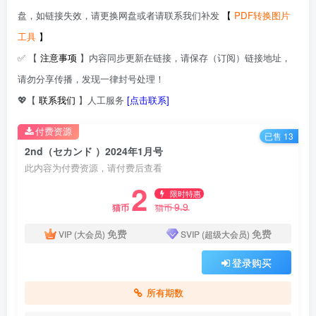
盘，如链接失效，请更换网盘或者请联系我们补发
【
PDF转换图片
工具
】
✅ 【
注意事项
】内容同步更新在链接，请保存（订阅）链接地址，
请勿分享传播，发现一律封号处理！
💖【
联系我们
】人工服务
[点击联系]
付费资源
已售 13
2nd（セカンド ）2024年1月号
此内容为付费资源，请付费后查看
2
限时特惠
9.9
猫币
猫币
免费
免费
VIP (大会员)
SVIP (超级大会员)
登录购买
所有期数