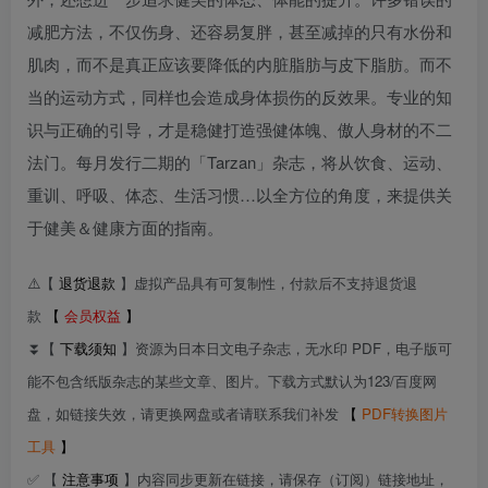
减肥方法，不仅伤身、还容易复胖，甚至减掉的只有水份和
肌肉，而不是真正应该要降低的内脏脂肪与皮下脂肪。而不
当的运动方式，同样也会造成身体损伤的反效果。专业的知
识与正确的引导，才是稳健打造强健体魄、傲人身材的不二
法门。每月发行二期的「Tarzan」杂志，将从饮食、运动、
重训、呼吸、体态、生活习惯…以全方位的角度，来提供关
于健美＆健康方面的指南。
⚠️【
退货退款
】虚拟产品具有可复制性，付款后不支持退货退
款
【
会员权益
】
⏬【
下载须知
】资源为日本日文电子杂志，无水印 PDF，电子版可
能不包含纸版杂志的某些文章、图片。下载方式默认为123/百度网
盘，如链接失效，请更换网盘或者请联系我们补发
【
PDF转换图片
工具
】
✅ 【
注意事项
】内容同步更新在链接，请保存（订阅）链接地址，