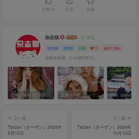
点赞
64
分享
收藏
杂志猫
关注
258
667
9
12
67.3W+
这家伙很懒，什么都没有写...
日本《ViVi（ヴィヴィ）》女性流行时尚杂志 PDF电子版【2025年·全年订阅】
日本《ViVi（ヴィヴィ）》女性流行时尚杂志 PDF电子版【2024年·全年订阅】
上一篇
下一篇
Tarzan（ターザン）2024年
Tarzan（ターザン）2024年
9月12日
10月10日