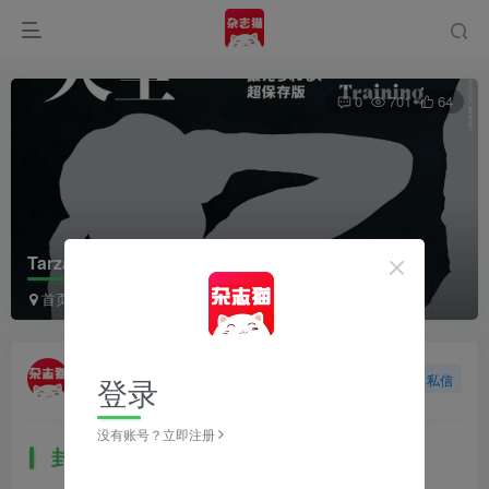
0
701
64
Tarzan（ターザン）2024年9月26日
首页
日本杂志
Tarzan（ターザン）
正文
杂志猫
登录
关注
私信
2年前更新
没有账号？立即注册
封面故事