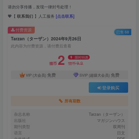
请勿分享传播，发现一律封号处理！
💖【
联系我们
】人工服务
[点击联系]
付费资源
已售 68
Tarzan（ターザン）2024年9月26日
此内容为付费资源，请付费后查看
2
限时特惠
9.9
猫币
猫币
免费
免费
VIP (大会员)
SVIP (超级大会员)
登录购买
所有期数
杂志名称
Tarzan（ターザン）
出版社
マガジンハウス
期刊类型
双周刊
语言
日文
文件格式
PDF