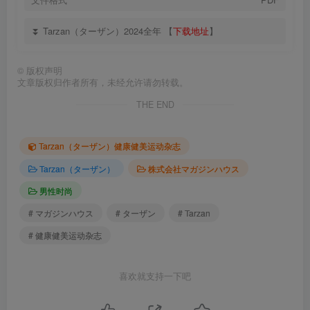
⏬ Tarzan（ターザン）2024全年 【
下载地址
】
©
版权声明
文章版权归作者所有，未经允许请勿转载。
THE END
Tarzan（ターザン）健康健美运动杂志
Tarzan（ターザン）
株式会社マガジンハウス
男性时尚
# マガジンハウス
# ターザン
# Tarzan
# 健康健美运动杂志
喜欢就支持一下吧