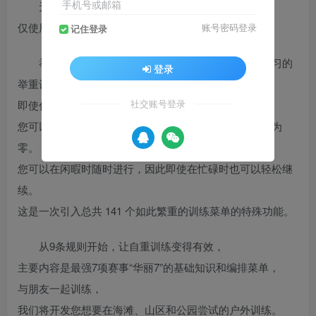
手机号或邮箱
无需任何设备，您可以在任何地方训练！
仅使用您自身体重的肌肉训练的最终版本。
账号密码登录
记住登录
举重训练是一种可以随时随地利用自身体重进行练习的
登录
举重训练动作。
即使你没有哑铃，也不去健身房，
社交账号登录
您可以在任何地方完成，无需使用任何工具，因此成本为
零。
您可以在闲暇时随时进行，因此即使在忙碌时也可以轻松继
续。
这是一次引入总共 141 个如此繁重的训练菜单的特殊功能。
从9条规则开始，让自重训练变得有效，
主要内容是最强7项赛事“华丽7”的基础知识和编排菜单，
与朋友一起训练，
我们将开发您想要在海滩、山区和公园尝试的户外训练。