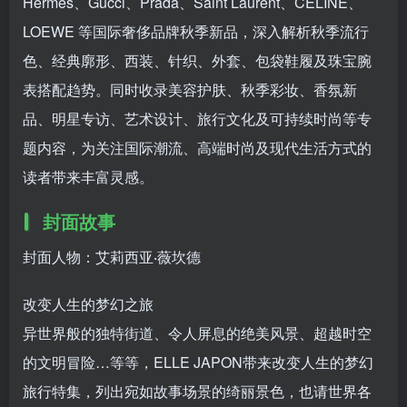
Hermès、Gucci、Prada、Saint Laurent、CELINE、
手机号或邮箱
LOEWE 等国际奢侈品牌秋季新品，深入解析秋季流行
账号密码登录
记住登录
色、经典廓形、西装、针织、外套、包袋鞋履及珠宝腕
表搭配趋势。同时收录美容护肤、秋季彩妆、香氛新
登录
品、明星专访、艺术设计、旅行文化及可持续时尚等专
社交账号登录
题内容，为关注国际潮流、高端时尚及现代生活方式的
读者带来丰富灵感。
封面故事
封面人物：艾莉西亚‧薇坎德
改变人生的梦幻之旅
异世界般的独特街道、令人屏息的绝美风景、超越时空
的文明冒险…等等，ELLE JAPON带来改变人生的梦幻
旅行特集，列出宛如故事场景的绮丽景色，也请世界各