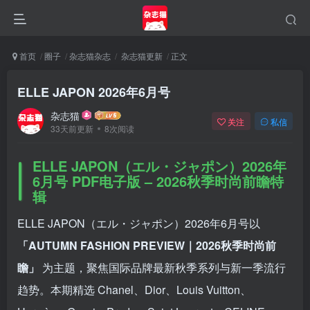
首页
圈子
杂志猫杂志
杂志猫更新
正文
ELLE JAPON 2026年6月号
杂志猫
关注
私信
33天前更新
8次阅读
ELLE JAPON（エル・ジャポン）2026年
6月号 PDF电子版 – 2026秋季时尚前瞻特
辑
ELLE JAPON（エル・ジャポン）2026年6月号以
登录
「AUTUMN FASHION PREVIEW｜2026秋季时尚前
瞻」
为主题，聚焦国际品牌最新秋季系列与新一季流行
没有账号？立即注册
趋势。本期精选 Chanel、Dior、Louis Vuitton、