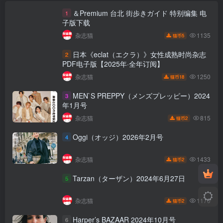
＆Premium 台北 街歩きガイド 特别编集 电
1
子版下载
1135
杂志猫
5
猫币
日本《eclat（エクラ）》女性成熟时尚杂志
2
PDF电子版【2025年·全年订阅】
1250
杂志猫
18
猫币
MEN`S PREPPY（メンズプレッピー）2024
3
年1月号
815
杂志猫
2
猫币
Oggi（オッジ）2026年2月号
4
1433
杂志猫
2
猫币
Tarzan（ターザン）2024年6月27日
5
1170
杂志猫
2
猫币
Harper’s BAZAAR 2024年10月号
6