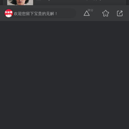
评分
956
杂志猫
2
猫币
欢迎您留下宝贵的见解！
加载更多
杂志猫
一个提供热门日本电子杂志下载的网站，分享高清PDF
格式的电子版资源，精选广泛受欢迎的多个领域中的顶
级杂志。
📢关于本站
💖联系我们
✅会员介绍
声明
：
本平台对收录、转载、分享的杂志及文章版权归刊社及原作者
所有，
免责声明
扫二维码访问移动端