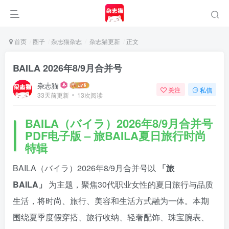
首页
圈子
杂志猫杂志
杂志猫更新
正文
BAILA 2026年8/9月合并号
杂志猫
关注
私信
33天前更新
13次阅读
BAILA（バイラ）2026年8/9月合并号
PDF电子版 – 旅BAILA夏日旅行时尚
特辑
BAILA（バイラ）2026年8/9月合并号以
「旅
登录
BAILA」
为主题，聚焦30代职业女性的夏日旅行与品质
生活，将时尚、旅行、美容和生活方式融为一体。本期
没有账号？立即注册
围绕夏季度假穿搭、旅行收纳、轻奢配饰、珠宝腕表、