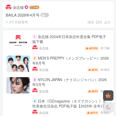
杂志猫
BAILA 2026年4月号
1
6
0
0
6个月前发布
杂志猫 2024年日本杂志年度合集 PDF电子
1
版下载
798
杂志猫
233
猫币
MEN’S PREPPY（メンズプレッピー）2026
2
年8月号
953
杂志猫
2
猫币
NYLON JAPAN（ナイロンジャパン）2026
3
年3月号
526
杂志猫
2
猫币
日本《OZmagazine（オズマガジン）》女
4
性美食生活杂志 PDF电子版【2025年·全年订
阅】
【2024年·全年订阅】
865
杂志猫
15
猫币