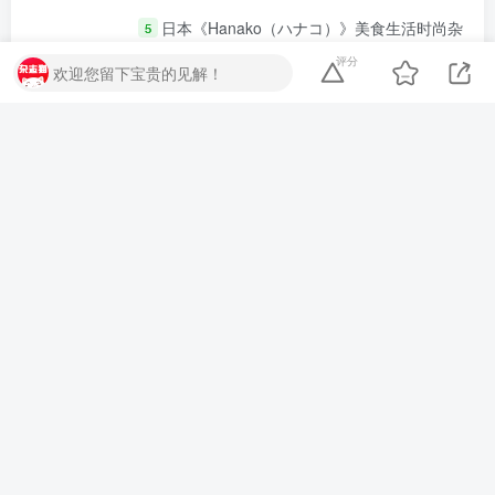
日本《Hanako（ハナコ）》美食生活时尚杂
5
志 PDF电子版【2025年·全年订阅】
评分
欢迎您留下宝贵的见解！
1316
杂志猫
18
猫币
PREPPY（プレッピー）2024年3月号
6
1032
杂志猫
2
猫币
加载更多
杂志猫
一个提供热门日本电子杂志下载的网站，分享高清PDF
格式的电子版资源，精选广泛受欢迎的多个领域中的顶
级杂志。
📢关于本站
💖联系我们
✅会员介绍
声明
：
本平台对收录、转载、分享的杂志及文章版权归刊社及原作者
所有，
免责声明