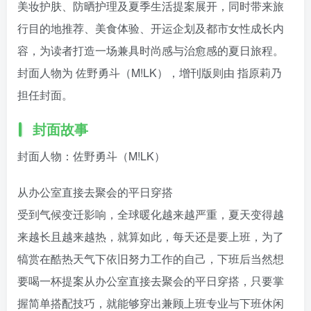
手机号或邮箱
美妆护肤、防晒护理及夏季生活提案展开，同时带来旅
行目的地推荐、美食体验、开运企划及都市女性成长内
账号密码登录
记住登录
容，为读者打造一场兼具时尚感与治愈感的夏日旅程。
登录
封面人物为 佐野勇斗（M!LK），增刊版则由 指原莉乃
担任封面。
社交账号登录
封面故事
封面人物：佐野勇斗（M!LK）
从办公室直接去聚会的平日穿搭
受到气候变迁影响，全球暖化越来越严重，夏天变得越
来越长且越来越热，就算如此，每天还是要上班，为了
犒赏在酷热天气下依旧努力工作的自己，下班后当然想
要喝一杯提案从办公室直接去聚会的平日穿搭，只要掌
握简单搭配技巧，就能够穿出兼顾上班专业与下班休闲