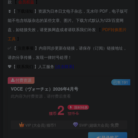
款
【
会员权益
】
⏬【
下载须知
】资源为日本日文电子杂志，无水印 PDF，电子版可
能不包含纸版杂志的某些文章、图片。下载方式默认为123/百度网
盘，如链接失效，请更换网盘或者请联系我们补发
【
PDF转换图片
工具
】
✅ 【
注意事项
】内容同步更新在链接，请保存（订阅）链接地址，
请勿分享传播，发现一律封号处理！
💖【
联系我们
】人工服务
[点击联系]
付费资源
已售 191
VOCE（ヴォーチェ）2026年4月号
此内容为付费资源，请付费后查看
2
限时特惠
5
猫币
猫币
1
免费
VIP (大会员)
猫币
SVIP (超级大会员)
登录购买