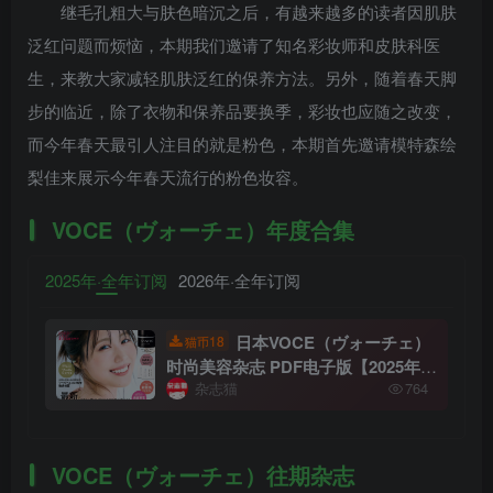
继毛孔粗大与肤色暗沉之后，有越来越多的读者因肌肤
泛红问题而烦恼，本期我们邀请了知名彩妆师和皮肤科医
生，来教大家减轻肌肤泛红的保养方法。另外，随着春天脚
步的临近，除了衣物和保养品要换季，彩妆也应随之改变，
而今年春天最引人注目的就是粉色，本期首先邀请模特森绘
梨佳来展示今年春天流行的粉色妆容。
VOCE（ヴォーチェ）年度合集
2025年·全年订阅
2026年·全年订阅
日本VOCE（ヴォーチェ）
18
猫币
时尚美容杂志 PDF电子版【2025年·
杂志猫
764
全年订阅】
VOCE（ヴォーチェ）往期杂志