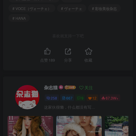
# VOCE（ヴォーチェ）
# ヴォーチェ
# 彩妆美妆杂志
# HANA
喜欢就支持一下吧
点赞
189
分享
收藏
杂志猫
关注
258
667
9
12
67.3W+
这家伙很懒，什么都没有写...