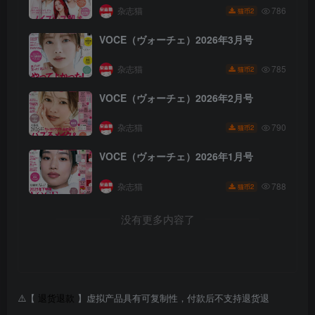
杂志猫
786
2
猫币
VOCE（ヴォーチェ）2026年3月号
杂志猫
785
2
猫币
VOCE（ヴォーチェ）2026年2月号
杂志猫
790
2
猫币
VOCE（ヴォーチェ）2026年1月号
杂志猫
788
2
猫币
没有更多内容了
⚠️【
退货退款
】虚拟产品具有可复制性，付款后不支持退货退