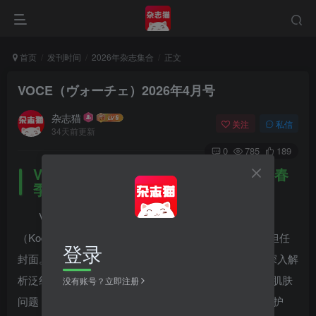
首页
发刊时间
2026年杂志集合
正文
VOCE（ヴォーチェ）2026年4月号
杂志猫
关注
私信
34天前更新
0
785
189
VOCE 2026年4月号 – 日本美容杂志 – 春
季妆容趋势与护肤方案
VOCE（ヴォーチェ）2026年4月号是讲谈社
（Kodansha）发行的人气美容杂志，通常版由 HANA 担任
登录
封面。本期围绕「Noiseless Skin（无瑕肌）」展开，深入解
析泛红、暗沉、毛孔粗大、肤质粗糙及换季敏感等春季肌肤
没有账号？立即注册
问题，并带来2026春夏底妆趋势、美白护理、肌肤稳定护