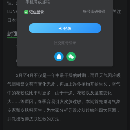
手机号或邮箱
理、洗脸新常识及品牌底妆评测，同时附赠 ANESSA、
LUNASOL、MAQuillAGE、SUQQU 等品牌试用装，为关注
账号密码登录
记住登录
日本美妆趋势与护肤资讯的读者提供专业参考。
登录
封面故事
社交账号登录
封面人物：HANA
春季敏感肌护理教程
3月至4月不仅是一年中最干燥的时期，而且天气因冷暖
气团频繁交替而变化无常，再加上许多植物开始生长，空气
中的花粉也比平时更多，由于干燥、花粉以及温差变化
大……等原因，春季容易引发皮肤过敏。本期首先邀请气象
专家和皮肤科医生，为大家分析导致皮肤过敏的四大原因，
并教授改善皮肤过敏的方法。