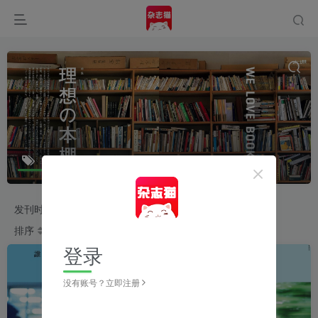
アンドプレミアム
共13篇
发刊时间
2026
2025
2024
2023
排序
更新
浏览
点赞
评论
收藏
随机
登录
没有账号？立即注册