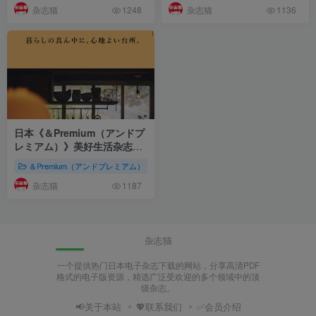
杂志猫
杂志猫
1248
1136
日本《＆Premium（アンドプ
レミアム）》美好生活杂志
PDF电子版
【2024年·全年订
＆Premium（アンドプレミアム）
株式会社マガジンハウス（Magazine Hous
阅】
杂志猫
1187
杂志猫
一个提供热门日本电子杂志下载的网站，分享高清PDF
格式的电子版资源，精选广泛受欢迎的多个领域中的顶
级杂志。
📢关于本站
💖联系我们
✅会员介绍