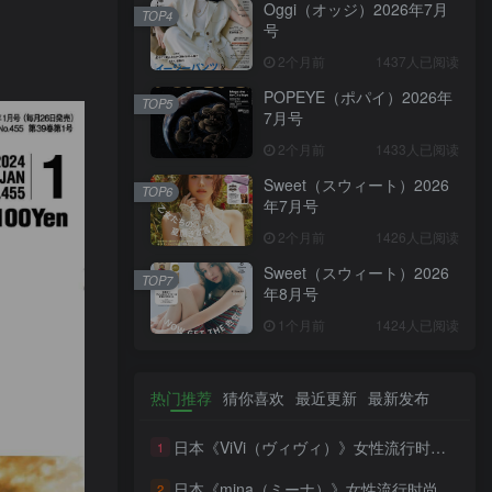
Oggi（オッジ）2026年7月
TOP4
号
2个月前
1437人已阅读
POPEYE（ポパイ）2026年
TOP5
7月号
2个月前
1433人已阅读
Sweet（スウィート）2026
TOP6
年7月号
2个月前
1426人已阅读
Sweet（スウィート）2026
TOP7
年8月号
1个月前
1424人已阅读
热门推荐
猜你喜欢
最近更新
最新发布
日本《ViVi（ヴィヴィ）》女性流行时尚杂志 PDF电子版【2026年·全年订阅】
1
日本《mina（ミーナ）》女性流行时尚杂志 PDF电子版【2026年·全年订阅】
2