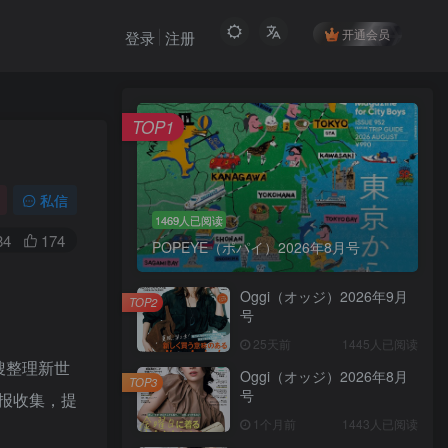
开通会员
登录
注册
TOP1
私信
1469人已阅读
84
174
POPEYE（ポパイ）2026年8月号
Oggi（オッジ）2026年9月
TOP2
号
25天前
1445人已阅读
搜整理新世
Oggi（オッジ）2026年8月
TOP3
号
报收集，提
1个月前
1443人已阅读