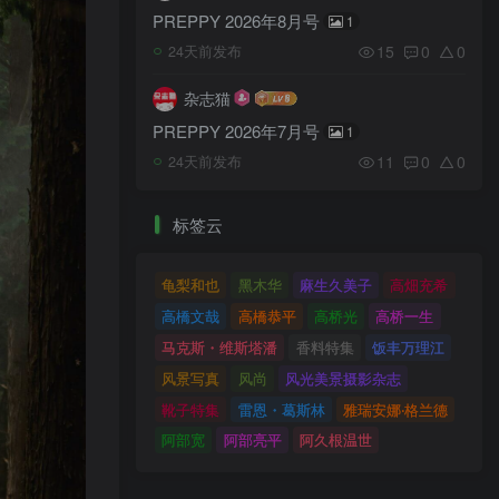
PREPPY 2026年8月号
1
15
0
0
24天前发布
杂志猫
PREPPY 2026年7月号
1
11
0
0
24天前发布
标签云
龟梨和也
黑木华
麻生久美子
高畑充希
高橋文哉
高橋恭平
高桥光
高桥一生
马克斯・维斯塔潘
香料特集
饭丰万理江
风景写真
风尚
风光美景摄影杂志
靴子特集
雷恩・葛斯林
雅瑞安娜‧格兰德
阿部宽
阿部亮平
阿久根温世