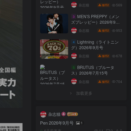
569
杂志猫
2
猫币
MEN’S PREPPY（メン
3
ズプレッピー）2026年9月
号
953
杂志猫
2
猫币
Lightning（ライトニン
4
グ）2026年9月号
678
杂志猫
2
猫币
BRUTUS（ブルータ
5
ス）2026年7月15号
704
杂志猫
2
猫币
加载更多
杂志猫
Pen 2026年9月号
1
11
0
0
6天前发布