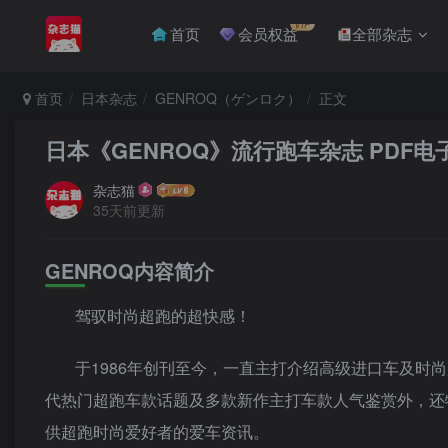
VIP
首页
会员权益
全部杂志
首页
日本杂志
GENROQ（ゲンロク）
正文
日本《GENROQ》流行跑车杂志 PDF电
杂志猫
35天前更新
GENROQ内容简介
驾驭时尚超跑的超快感！
于1986年创刊至今，一直主打介绍高级进口车及时
代热门超跑车款话题及多款新作主打车款人气鉴赏外，还
供超跑时尚爱好者的爱车资讯。