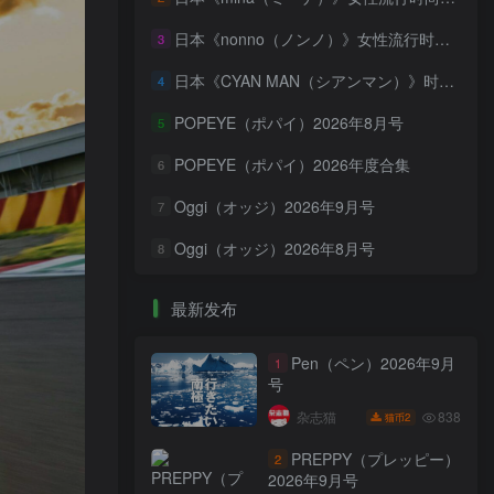
日本《nonno（ノンノ）》女性流行时尚资讯杂志 PDF电子版【2026年·全年订阅】
3
日本《CYAN MAN（シアンマン）》时髦发妆服饰流行杂志 PDF电子版【2026年·全年订阅】
4
POPEYE（ポパイ）2026年8月号
5
POPEYE（ポパイ）2026年度合集
6
Oggi（オッジ）2026年9月号
7
Oggi（オッジ）2026年8月号
8
最新发布
Pen（ペン）2026年9月
1
号
838
杂志猫
2
猫币
PREPPY（プレッピー）
2
2026年9月号