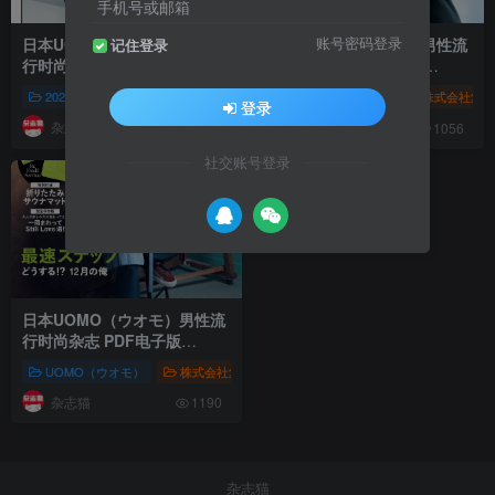
手机号或邮箱
日本UOMO（ウオモ）男性流
日本UOMO（ウオモ）男性流
账号密码登录
记住登录
行时尚杂志 PDF电子版
行时尚杂志 PDF电子版
【2026年·全年订阅】
【2025年·全年订阅】
2026年杂志集合
UOMO（ウオモ）
UOMO（ウオモ）
株式会社集英社
UOMO（ウ
株式会社集英
登录
杂志猫
杂志猫
1067
1056
社交账号登录
日本UOMO（ウオモ）男性流
行时尚杂志 PDF电子版
【2024年·全年订阅】
UOMO（ウオモ）
株式会社集英社
男性时尚
UOMO（ウオモ）
杂志猫
1190
杂志猫