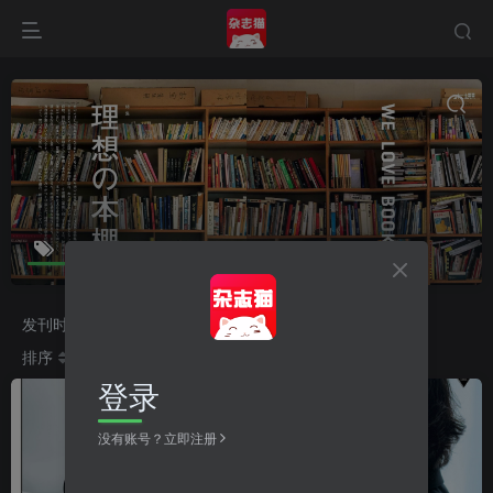
ウオモ
共3篇
发刊时间
2026
2025
2024
2023
排序
更新
浏览
点赞
评论
收藏
随机
登录
没有账号？立即注册