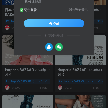
手机号或邮箱
日本《Harper’s
Harper’s BAZAAR 2024年9
账号密码登录
记住登录
BAZAAR（ハーパーズ バザ
月号
ー）》女性时尚生活杂志 PDF
Harper’s BAZAAR（ハーパーズ バザー)
Harper’s BAZAAR（ハーパーズ バザー
女性时尚
株式会社ハースト妇
登录
电子版【2025年·全年订阅】
杂志猫
杂志猫
968
982
社交账号登录
Harper’s BAZAAR 2024年10
Harper’s BAZAAR 2024年11
月号
月号
Harper’s BAZAAR（ハーパーズ バザー)
Harper’s BAZAAR（ハーパーズ バザー
女性时尚
株式会社ハースト妇
杂志猫
杂志猫
956
900