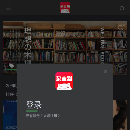
ハーパーズ バザー
共11篇
发刊时间
2026
2025
2024
2023
排序
更新
浏览
点赞
评论
收藏
随机
登录
没有账号？立即注册