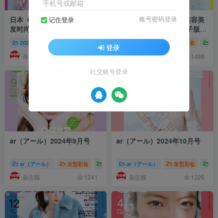
手机号或邮箱
日本《ar（アール）》美容美
日本《ar（アール）》美容美
账号密码登录
记住登录
发时尚造型杂志 PDF电子版
发时尚造型杂志 PDF电子版
【2026年·全年订阅】
【2025年·全年订阅】
2026年杂志集合
ar（アール）
发型彩妆
ar（アール）
ar（アール）美容美发时
发型彩妆
株
登录
杂志猫
杂志猫
1369
1498
社交账号登录
ar（アール）2024年9月号
ar（アール）2024年10月号
ar（アール）
发型彩妆
株式会社主婦と生活社
ar（アール）
ar（アール）美容
发型彩妆
株
杂志猫
杂志猫
1241
1226