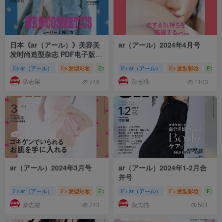
日本《ar（アール）》美容美
ar（アール）2024年4月号
发时尚造型杂志 PDF电子版
【2024年·全年订阅】
ar（アール）
发型彩妆
株式会社主婦と生活社
ar（アール）
ar（アール）美容
发型彩妆
株
杂志猫
杂志猫
746
1103
ar（アール）2024年3月号
ar（アール）2024年1-2月合
并号
ar（アール）
发型彩妆
株式会社主婦と生活社
ar（アール）
ar（アール）美容
发型彩妆
株
杂志猫
杂志猫
743
501