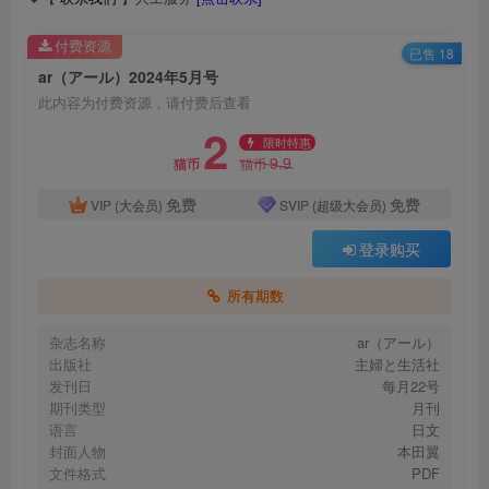
付费资源
已售 18
ar（アール）2024年5月号
此内容为付费资源，请付费后查看
2
限时特惠
9.9
猫币
猫币
免费
免费
VIP (大会员)
SVIP (超级大会员)
登录购买
所有期数
杂志名称
ar（アール）
出版社
主婦と生活社
发刊日
每月22号
期刊类型
月刊
语言
日文
封面人物
本田翼
文件格式
PDF