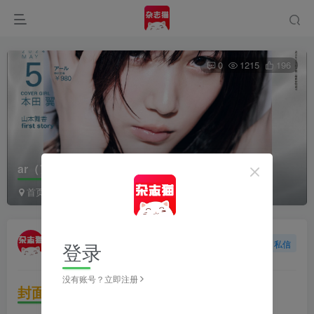
0
1215
196
ar（アール）2024年5月号
首页
日本杂志
ar（アール）
正文
杂志猫
登录
关注
私信
2年前更新
没有账号？立即注册
封面故事