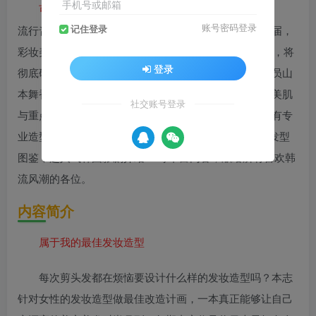
手机号或邮箱
可爱韩流完全档案
账号密码登录
流行音乐、影视作品、穿搭造型…等，韩流威力无远弗届，
记住登录
彩妆美容更是大受欢迎。 ar推出史上第一次的韩国特集，将
登录
彻底研究韩流时尚的迷人魅力，先从热爱韩流的人气演员山
本舞香的专访开始，再列出大人的韩国美容情报，公开美肌
社交账号登录
与重点妆容的最新讲座，点名令人心动的韩妆品牌，还有专
业造型师中野YURIKA的大人韩流造型范本，时髦韩流发型
图鉴，超人气韩国影剧介绍….等丰富内容，献给所有喜欢韩
流风潮的各位。
内容简介
属于我的最佳发妆造型
每次剪头发都在烦恼要设计什么样的发妆造型吗？本志
针对女性的发妆造型做最佳改造计画，一本真正能够让自己