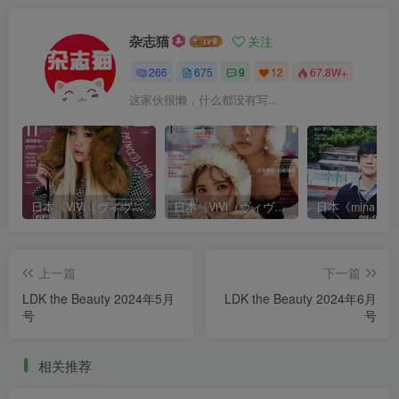
杂志猫
关注
266
675
9
12
67.8W+
这家伙很懒，什么都没有写...
日本《ViVi（ヴィヴィ）》女性流行时尚杂志 PDF电子版【2025年·全年订阅】
日本《ViVi（ヴィヴィ）》女性流行时尚杂志 PDF电子版【2024年·全年订阅】
上一篇
下一篇
LDK the Beauty 2024年5月
LDK the Beauty 2024年6月
号
号
相关推荐