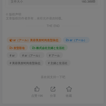
文件大小
160.36MB
©
版权声明
文章版权归作者所有，未经允许请勿转载。
THE END
ar（アール）美容美发时尚造型杂志
ar（アール）
发型彩妆
株式会社主婦と生活社
# ar
# ar（アール）
# アール
# 美容美发时尚造型杂志
# 主婦と生活社
喜欢就支持一下吧
点赞
196
分享
收藏