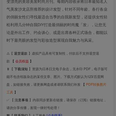
变漂亮的美容美发时尚月刊。每期内容收录将日本最知名人
气美发沙龙店所推荐的设计发型，针对不同年龄、各行各业
的俏丽女性们寻找最适合当季的自我新发型，还提供女性轻
松利用几分钟自我DIY打造最俏丽的时尚魔「发」，让您无
论是外出工作、约会谈心、或是出席各种正式场合，都能以
时下最亮眼的发型与彩妆造型展现自我魅力与风采。
⚠️【
退货退款
】虚拟产品具有可复制性，付款后不支持退货退
款
【
会员权益
】
⏬【
下载须知
】资源为日本日文电子杂志，无水印 PDF，电子版可
能不包含纸版杂志的某些文章、图片。下载方式默认为123/百度网
盘，如链接失效，请更换网盘或者请联系我们补发
【
PDF转换图片
工具
】
✅ 【
注意事项
】内容同步更新在链接，请保存（订阅）链接地址，
请勿分享传播，发现一律封号处理！
💖【
联系我们
】人工服务
[点击联系]