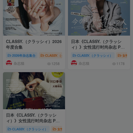
CLASSY.（クラッシィ）2026
日本《CLASSY.（クラッシ
年度合集
ィ）》女性流行时尚杂志 PDF
电子版【2025年·全年订阅】
2026年杂志集合
CLASSY.（クラッシィ）
CLASSY.（クラッシィ）
女性时尚
CLASSY.
女性时
杂志猫
杂志猫
1258
1178
日本《CLASSY.（クラッシ
ィ）》女性流行时尚杂志 PDF
电子版
【2024年·全年订阅】
CLASSY.（クラッシィ）
女性时尚
株式会社光文社
CLASSY.