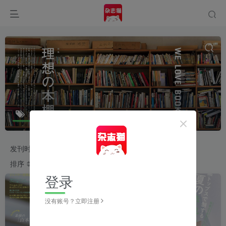
CLASSY.（クラッシィ）
共11篇
发刊时间
2026
2025
2024
2023
排序
更新
浏览
点赞
评论
收藏
随机
登录
没有账号？立即注册