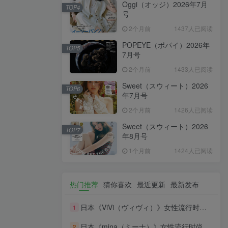
Oggi（オッジ）2026年7月
TOP4
号
2个月前
1437人已阅读
POPEYE（ポパイ）2026年
TOP5
7月号
2个月前
1433人已阅读
Sweet（スウィート）2026
TOP6
年7月号
2个月前
1426人已阅读
Sweet（スウィート）2026
TOP7
年8月号
1个月前
1424人已阅读
热门推荐
猜你喜欢
最近更新
最新发布
日本《ViVi（ヴィヴィ）》女性流行时尚杂志 PDF电子版【2026年·全年订阅】
1
日本《mina（ミーナ）》女性流行时尚杂志 PDF电子版【2026年·全年订阅】
2