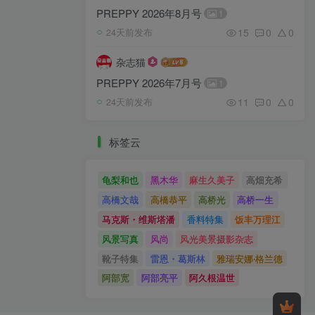
PREPPY 2026年8月号
1
15
0
0
24天前发布
杂志猫
PREPPY 2026年7月号
1
11
0
0
24天前发布
标签云
龟梨和也
黑木华
麻生久美子
高畑充希
高橋文哉
高橋恭平
高桥光
高桥一生
马克斯・维斯塔潘
香料特集
饭丰万理江
风景写真
风尚
风光美景摄影杂志
靴子特集
雷恩・葛斯林
雅瑞安娜‧格兰德
阿部宽
阿部亮平
阿久根温世