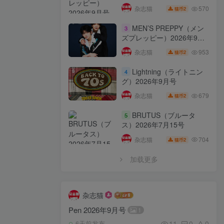
570
杂志猫
2
猫币
MEN’S PREPPY（メン
3
ズプレッピー）2026年9月
号
953
杂志猫
2
猫币
Lightning（ライトニン
4
グ）2026年9月号
679
杂志猫
2
猫币
BRUTUS（ブルータ
5
ス）2026年7月15号
704
杂志猫
2
猫币
加载更多
杂志猫
Pen 2026年9月号
1
11
0
0
6天前发布