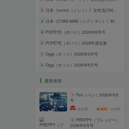
日本《nonno（ノンノ）》女性流行时尚资讯杂志 PDF电子版【2026年·全年订阅】
3
日本《CYAN MAN（シアンマン）》时髦发妆服饰流行杂志 PDF电子版【2026年·全年订阅】
4
POPEYE（ポパイ）2026年8月号
5
POPEYE（ポパイ）2026年度合集
6
Oggi（オッジ）2026年9月号
7
Oggi（オッジ）2026年8月号
8
最新发布
Pen（ペン）2026年9月
1
号
838
杂志猫
2
猫币
PREPPY（プレッピー）
2
2026年9月号