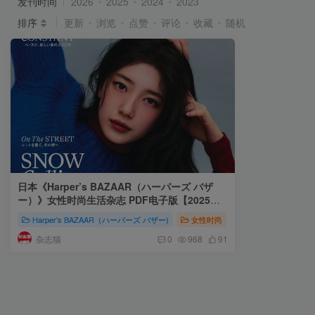
发刊时间
2026
2025
2024
2023
排序
更新
浏览
点赞
评论
收藏
随机
日本《Harper’s BAZAAR（ハーパーズ バザ
ー）》女性时尚生活杂志 PDF电子版【2025年·
全年订阅】
Harper’s BAZAAR（ハーパーズ バザー)
女性时尚
株式会社ハースト妇
杂志猫
0
968
91