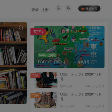
开通会员
登录
注册
TOP1
1470人已阅读
POPEYE（ポパイ）2026年8月号
Oggi（オッジ）2026年9月
TOP2
号
25天前
1445人已阅读
Oggi（オッジ）2026年8月
TOP3
号
1个月前
1443人已阅读