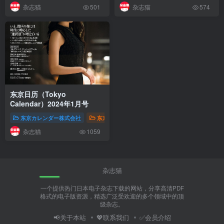
杂志猫
杂志猫
501
574
东京日历（Tokyo
Calendar）2024年1月号
东京カレンダー株式会社
东京日历（Tokyo Calendar，东京カレンダー）
杂志猫
1059
杂志猫
一个提供热门日本电子杂志下载的网站，分享高清PDF
格式的电子版资源，精选广泛受欢迎的多个领域中的顶
级杂志。
📢关于本站
💖联系我们
✅会员介绍