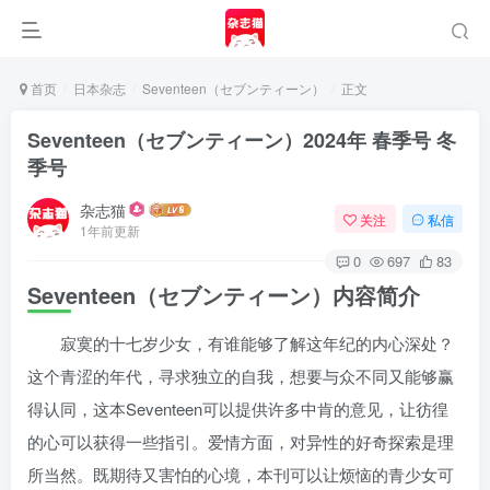
首页
日本杂志
Seventeen（セブンティーン）
正文
Seventeen（セブンティーン）2024年 春季号 冬
季号
杂志猫
关注
私信
1年前更新
0
697
83
Seventeen（セブンティーン）内容简介
寂寞的十七岁少女，有谁能够了解这年纪的内心深处？
这个青涩的年代，寻求独立的自我，想要与众不同又能够赢
得认同，这本Seventeen可以提供许多中肯的意见，让彷徨
的心可以获得一些指引。爱情方面，对异性的好奇探索是理
所当然。既期待又害怕的心境，本刊可以让烦恼的青少女可