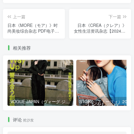
上一篇
下一篇
日本《MORE（モア）》时
日本《CREA（クレア）》
尚美妆综合杂志 PDF电子版
女性生活资讯杂志【2024年·
【2024年·全年订阅】
全年订阅】
相关推荐
VOGUE JAPAN（ヴォーグ ジャパン）2026年9月号
STORY（ストーリ
评论
抢沙发