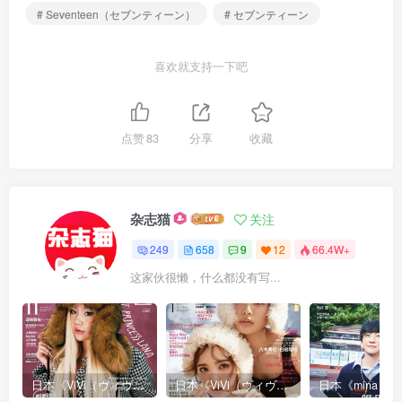
# Seventeen（セブンティーン）
# セブンティーン
喜欢就支持一下吧
点赞
83
分享
收藏
杂志猫
关注
249
658
9
12
66.4W+
这家伙很懒，什么都没有写...
日本《ViVi（ヴィヴィ）》女性流行时尚杂志 PDF电子版【2025年·全年订阅】
日本《ViVi（ヴィヴィ）》女性流行时尚杂志 PDF电子版【2024年·全年订阅】