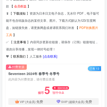
款
【
会员权益
】
⏬【
下载须知
】资源为日本日文电子杂志，无水印 PDF，电子版可
能不包含纸版杂志的某些文章、图片。下载方式默认为123/百度网
盘，如链接失效，请更换网盘或者请联系我们补发
【
PDF转换图片
工具
】
✅ 【
注意事项
】内容同步更新在链接，请保存（订阅）链接地址，
请勿分享传播，发现一律封号处理！
💖【
联系我们
】人工服务
[点击联系]
付费资源
已售 13
Seventeen 2024年 春季号 冬季号
此内容为付费资源，请付费后查看
5
限时特惠
9.9
猫币
猫币
免费
免费
VIP (大会员)
SVIP (超级大会员)