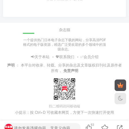
杂志猫
一个提供热门日本电子杂志下载的网站，分享高清PDF
格式的电子版资源，精选广泛受欢迎的多个领域中的顶
级杂志。
📢关于本站
💖联系我们
✅会员介绍
声明
：
本平台对收录、转载、分享的杂志及文章版权归刊社及原作者
所有，
免责声明
扫二维码访问移动端
小提示：按 Ctrl+D 可收藏本网页，方便下一次快速打开使用
83
请勿发表违规内容，无意义内容。~~o( =∩ω∩= )m