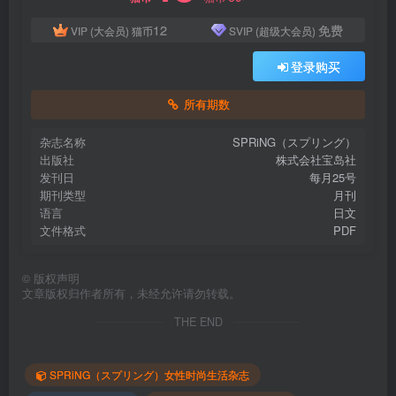
12
免费
VIP (大会员)
猫币
SVIP (超级大会员)
登录购买
所有期数
杂志名称
SPRiNG（スプリング）
出版社
株式会社宝岛社
发刊日
每月25号
期刊类型
月刊
语言
日文
文件格式
PDF
©
版权声明
文章版权归作者所有，未经允许请勿转载。
THE END
SPRiNG（スプリング）女性时尚生活杂志