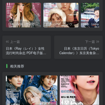
日本《ViVi（ヴィヴィ）》女性流行时尚杂志 PDF电子版【2025年·全年订阅】
日本《ViVi（ヴィヴィ）》女性流行时尚杂志 PDF电子版【2024年·全年订阅】
上一篇
下一篇
日本《Ray（レイ）》女性
日本《东京日历（Tokyo
流行时尚杂志 PDF电子版
Calendar）》东京美食杂志
【2026年·全年订阅】
PDF电子版【2026年·全年订
阅】
相关推荐