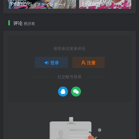
FINEBOYS（ファインボーイズ）2026年4月号
FINEB
评论
抢沙发
请登录后发表评论
登录
注册
社交账号登录