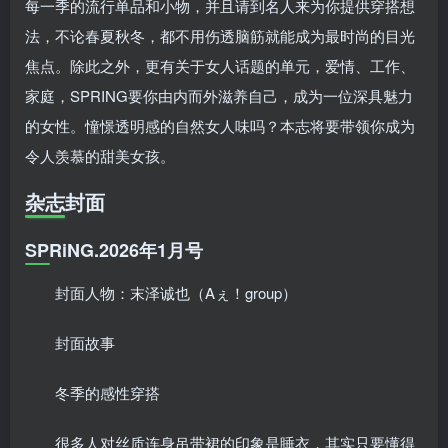
每一季的流行单品和小物，并且请到名人来为你提供穿搭想
手机号或邮箱
法，不论春夏秋冬，都不用伤透脑筋就能成为最时尚的目光
账号密码登录
记住登录
焦点。除此之外，更有关于女人话题的单元，爱情、工作、
登录
家庭，SPRING要你由内而外滋养自己，成为一位深具魅力
的女性。憧憬透明感的自然女人味吗？本志将要带领你成为
社交账号登录
令人羡慕的甜美女孩。
杂志封面
SPRiNG.2026年1月号
封面人物：末泽诚也（Aぇ！group）
封面故事
冬季的感性穿搭
很多人对丝质连身吊带裙的印象是睡衣，其实只要懂得