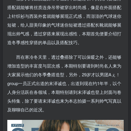
搭配就能够将丝质连身吊带裙穿出时尚感，像是在外面搭配
上针织衫与西装外套就能够展现正式感，而澎澎的气球迷你
短裙，给人甜美印象的气球迷你短裙透过搭配长靴就能够展
现出帅气感，透过穿搭来展现出感性，本期首先便要介绍打
造冬季感性穿搭的单品以及搭配技巧。
而在寒冷冬天里，透过叠搭除了可以保暖之外，还能够
增加造型的丰富度与层次感，本期特别要请到时尚名人来为
大家展示他们的冬季叠搭造型，另外，29岁才以男团Aぇ！
group一员正式出道的末泽诚也，出道到现在约1年半，以个
人身分活跃在各领域，本期特别请到末泽诚也登上封面与卷
头特集，除了要请末泽诚也来为本志拍摄一系列帅气写真以
及聊聊自己的近况。