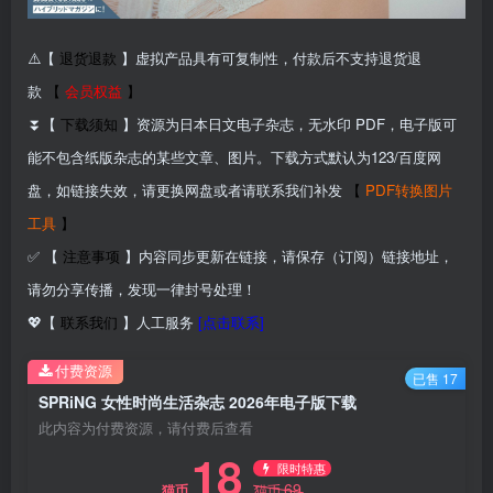
⚠️【
退货退款
】虚拟产品具有可复制性，付款后不支持退货退
款
【
会员权益
】
⏬【
下载须知
】资源为日本日文电子杂志，无水印 PDF，电子版可
能不包含纸版杂志的某些文章、图片。下载方式默认为123/百度网
盘，如链接失效，请更换网盘或者请联系我们补发
【
PDF转换图片
工具
】
✅ 【
注意事项
】内容同步更新在链接，请保存（订阅）链接地址，
请勿分享传播，发现一律封号处理！
💖【
联系我们
】人工服务
[点击联系]
付费资源
已售 17
SPRiNG 女性时尚生活杂志 2026年电子版下载
此内容为付费资源，请付费后查看
18
限时特惠
69
猫币
猫币