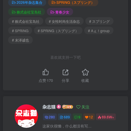
2026年杂志集合
SPRiNG（スプリング）
株式会社宝岛社
青春少女
# 株式会社宝岛社
# 女性时尚生活杂志
# スプリング
# SPRiNG
# SPRiNG（スプリング）
# Aぇ！group
# 末泽诚也
喜欢就支持一下吧
点赞
170
分享
收藏
杂志猫
关注
280
689
9
12
69.6W+
这家伙很懒，什么都没有写...