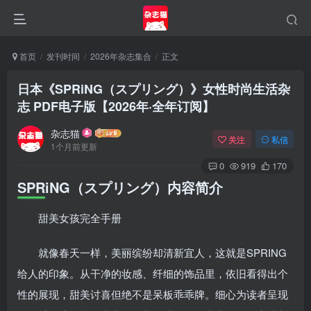
首页
发刊时间
2026年杂志集合
正文
日本《SPRiNG（スプリング）》女性时尚生活杂
志 PDF电子版【2026年·全年订阅】
杂志猫
关注
私信
1个月前更新
0
919
170
SPRiNG（スプリング）内容简介
甜美女孩完全手册
登录
就像春天一样，美丽缤纷却清新宜人，这就是SPRING
给人的印象。从干净的妆感、纤细的饰品里，依旧看得出个
没有账号？立即注册
性的展现，甜美讨喜但绝不是呆板乖乖牌。细心为读者呈现