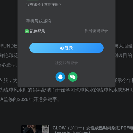
没有账号？立即注册
手机号或邮箱
账号密码登录
记住登录
UNDERCOVER，融合街头文化与高级时尚，以前卫与大胆
登录
鲜艳印花…等元素来展现出时尚与个性，以独特品味受到瞩目的
社交账号登录
秋冬造型。
衣服，为让大家可以找到属于自己的时尚，本期特别要展示今年
琉球风水师的妈妈影响而开始学习琉球风水的琉球风水志SHIU
A监修的2026年开运关键字。
GLOW（グロー）女性成熟时尚杂志 PDF