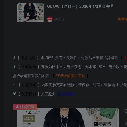
GLOW（グロー）2026年1/2月合并号
杂志猫
猫币
⚠️【
退货退款
】虚拟产品具有可复制性，付款后不支持退货退款
【
⏬【
下载须知
】资源为日本日文电子杂志，无水印 PDF，电子版可
盘或者请联系我们补发
【
PDF转换图片工具
】
✅ 【
注意事项
】内容同步更新在链接，请保存（订阅）链接地址，请
💖【
联系我们
】人工服务
[点击联系]
付费资源