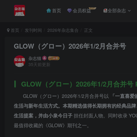
VIP
首页
会员权益
全部杂志
首页
发刊时间
2026年杂志集合
正文
GLOW（グロー）2026年1/2月合并号
杂志猫
35天前更新
GLOW（グロー）2026年1/2月合并号 
GLOW（グロー）2026年1/2月合并号以
「一直喜爱
生活与新年生活方式。本期精选值得长期拥有的经典品牌、
生活提案，并由小泉今日子
担任封面人物。同时收录 YOU
最值得收藏的《GLOW》期刊之一。