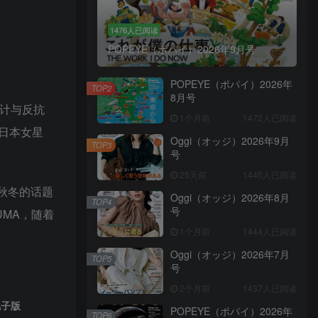
1476人已阅读
POPEYE（ポパイ）2026年9月号
POPEYE（ポパイ）2026年
TOP2
8月号
设计与反抗
1个月前
1472人已阅读
日本女星
Oggi（オッジ）2026年9月
TOP3
号
25天前
1445人已阅读
秋冬的话题
Oggi（オッジ）2026年8月
TOP4
号
MA，随着
1个月前
1444人已阅读
Oggi（オッジ）2026年7月
TOP5
号
2个月前
1437人已阅读
电子版
POPEYE（ポパイ）2026年
TOP6