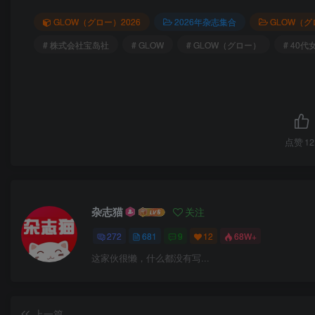
GLOW（グロー）2026
2026年杂志集合
GLOW（グ
# 株式会社宝岛社
# GLOW
# GLOW（グロー）
# 40
点赞
12
杂志猫
关注
272
681
9
12
68W+
这家伙很懒，什么都没有写...
上一篇