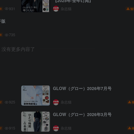
【2025年·全年订阅】
931
杂志猫
8
猫
子版
735
8
没有更多内容了
GLOW（グロー）2026年7月号
925
杂志猫
2
GLOW（グロー）2026年3月号
915
杂志猫
2