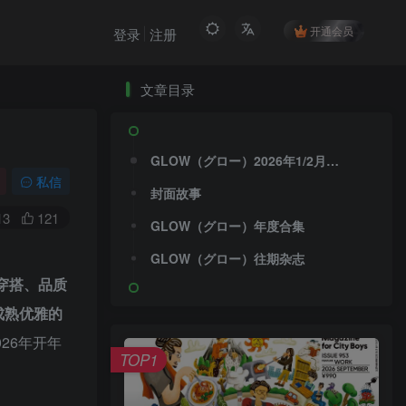
开通会员
登录
注册
文章目录
GLOW（グロー）2026年1/2月合并号 PDF电子版 – 经典穿搭与2026开运特辑
私信
封面故事
13
121
GLOW（グロー）年度合集
GLOW（グロー）往期杂志
穿搭、品质
成熟优雅的
026年开年
TOP1