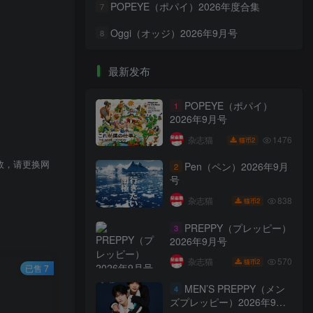
POPEYE（ポパイ）2026年度合集
7
Oggi（オッジ）2026年9月号
8
最新发布
POPEYE（ポパイ）
1
2026年9月号
1476
杂志猫
2
猫币
效，请更换网
Pen（ペン）2026年9月
2
号
838
杂志猫
2
猫币
PREPPY（プレッピー）
3
2026年9月号
570
杂志猫
2
猫币
已售 7
MEN’S PREPPY（メン
4
ズプレッピー）2026年9月