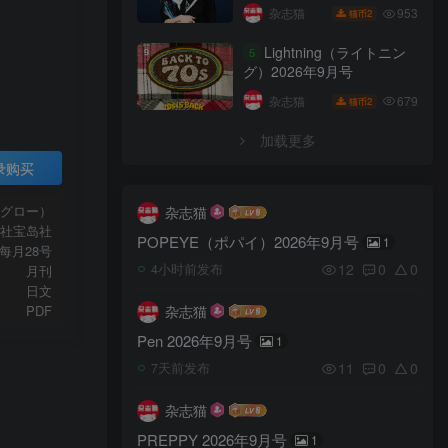
号
953
杂志猫
2
猫币
Lightning（ライトニン
5
グ）2026年9月号
679
杂志猫
2
猫币
加载更多
录购买
（グロー）
杂志猫
社宝岛社
POPEYE（ポパイ）2026年9月号
1
每月28号
12
0
0
4小时前发布
月刊
日文
PDF
杂志猫
Pen 2026年9月号
1
11
0
0
7天前发布
杂志猫
PREPPY 2026年9月号
1