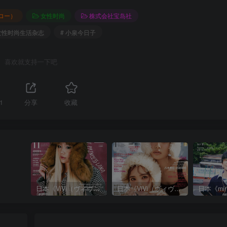
ロー）
女性时尚
株式会社宝岛社
代女性时尚生活杂志
# 小泉今日子
喜欢就支持一下吧
1
分享
收藏
日本《ViVi（ヴィヴィ）》女性流行时尚杂志 PDF电子版【2025年·全年订阅】
日本《ViVi（ヴィヴィ）》女性流行时尚杂志 PDF电子版【2024年·全年订阅】