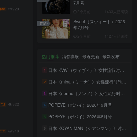
7月号
920
18
币
2个月前
1433人已阅读
Sweet（スウィート）2026
TOP7
年7月号
2个月前
1427人已阅读
热门推荐
猜你喜欢
最近更新
最新发布
日本《ViVi（ヴィヴィ）》女性流行时尚杂志 PDF电子版【2026年·全年订阅】
1
日本《mina（ミーナ）》女性流行时尚杂志 PDF电子版【2026年·全年订阅】
2
日本《nonno（ノンノ）》女性流行时尚资讯杂志 PDF电子版【2026年·全年订阅】
3
922
POPEYE（ポパイ）2026年9月号
2
猫币
4
POPEYE（ポパイ）2026年8月号
5
日本《CYAN MAN（シアンマン）》时髦发妆服饰流行杂志 PDF电子版【2026年·全年订阅】
6
918
2
猫币