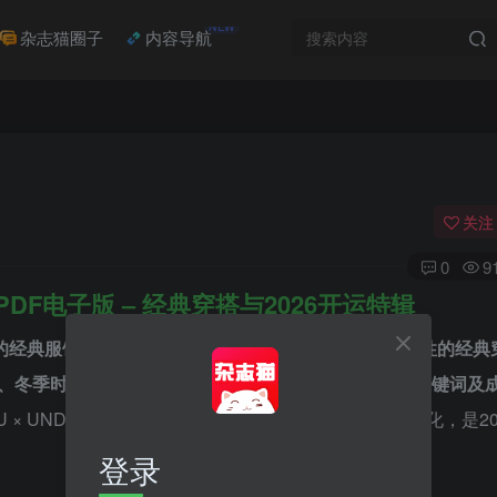
NEW
杂志猫圈子
内容导航
关注
0
9
PDF电子版 – 经典穿搭与2026开运特辑
的经典服饰（ずっと好きな服）」为主题，聚焦40代女性的经典
冬季时尚搭配、2025下半年最佳美妆、2026年开运关键词及
 × UNDERCOVER 特别企划，分享经典设计与品牌文化，是2
登录