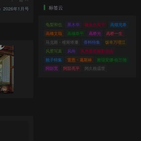
标签云
）2026年1月号
龟梨和也
黑木华
麻生久美子
高畑充希
高橋文哉
高橋恭平
高桥光
高桥一生
马克斯・维斯塔潘
香料特集
饭丰万理江
风景写真
风尚
风光美景摄影杂志
靴子特集
雷恩・葛斯林
雅瑞安娜‧格兰德
阿部宽
阿部亮平
阿久根温世
Casa BRUTUS（カーサ ブルータス）2026年2月号