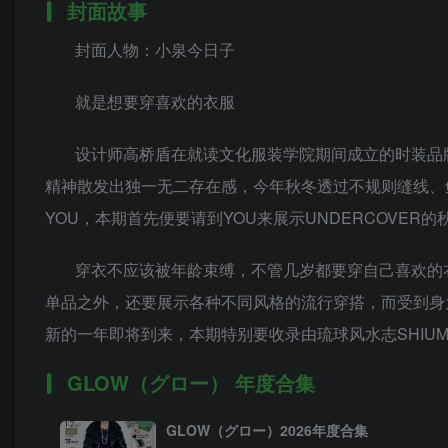
封面故事
封面人物：小泉今日子
就是想要穿喜欢的衣服
设计师高桥盾在就读文化服装学院期间成立的时装品牌
精神散发出独一无二存在感，今年秋冬透过不规则缝线、
YOU，本期首先便要请到YOU来展示UNDERCOVER的
穿衣不应该被年龄束缚，不管几岁都要穿自己喜欢的
单品之外，还要展示各种不同风格的流行穿搭，而受到身为
新的一年即将到来，本期特别要收录由琉球风水志SHIUM
GLOW（グロー）
年度合集
GLOW（グロー）2026年度合集