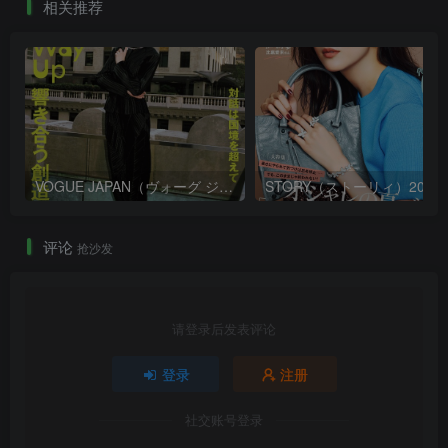
相关推荐
VOGUE JAPAN（ヴォーグ ジャパン）2026年9月号
STORY（ストーリ
评论
抢沙发
请登录后发表评论
登录
注册
社交账号登录