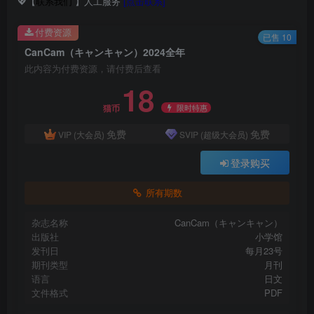
💖【
联系我们
】人工服务
[点击联系]
付费资源
已售 10
CanCam（キャンキャン）2024全年
此内容为付费资源，请付费后查看
18
限时特惠
猫币
免费
免费
VIP (大会员)
SVIP (超级大会员)
登录购买
所有期数
杂志名称
CanCam（キャンキャン）
出版社
小学馆
发刊日
每月23号
期刊类型
月刊
语言
日文
文件格式
PDF