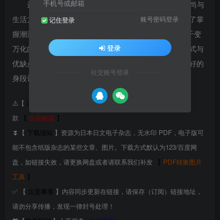
手机号或邮箱
这是一本支持想要迈向成熟女性阶梯的20多岁的时尚与
生活方式杂志。以受欢迎的高雅可爱时尚为中心，涵盖了掌
账号密码登录
记住登录
握潮流的发型&妆容、最新娱乐话题和文章等内容每季千变
登录
万化的造型、彩妆、贴身衣物等资讯，以整齐的编排方式与
优缺点重点提示，让服装遮掩你的身材缺陷，呈现最美好的
社交账号登录
身段让别人目不转睛。
⚠️【
退货退款
】虚拟产品具有可复制性，付款后不支持退货退
款
【
会员权益
】
⏬【
下载须知
】资源为日本日文电子杂志，无水印 PDF，电子版可
能不包含纸版杂志的某些文章、图片。下载方式默认为123/百度网
盘，如链接失效，请更换网盘或者请联系我们补发
【
PDF转换图片
工具
】
✅ 【
注意事项
】内容同步更新在链接，请保存（订阅）链接地址，
请勿分享传播，发现一律封号处理！