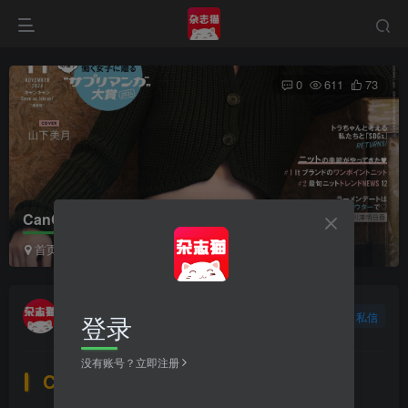
0
611
73
CanCam（キャンキャン）2024全年
首页
日本杂志
CanCam（キャンキャン）
正文
杂志猫
登录
关注
私信
2年前更新
没有账号？立即注册
CanCam（キャンキャン） 简介