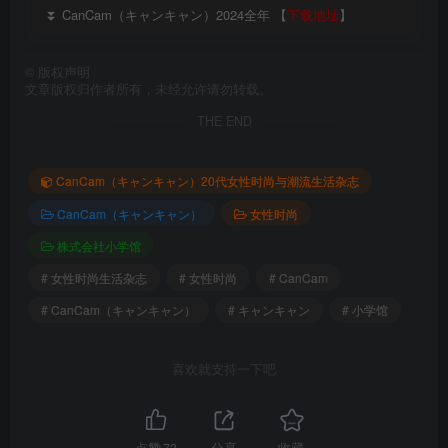
⏬ CanCam（キャンキャン）2024全年 【
下载地址
】
©
版权声明
文章版权归作者所有，未经允许请勿转载。
THE END
CanCam（キャンキャン）20代女性时尚与潮流生活杂志
CanCam（キャンキャン）
女性时尚
株式会社小学馆
# 女性时尚生活杂志
# 女性时尚
# CanCam
# CanCam（キャンキャン）
# キャンキャン
# 小学馆
喜欢就支持一下吧