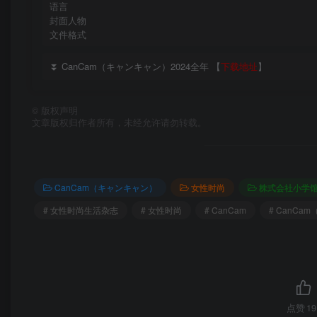
语言
封面人物
文件格式
⏬ CanCam（キャンキャン）2024全年 【
下载地址
】
©
版权声明
文章版权归作者所有，未经允许请勿转载。
CanCam（キャンキャン）
女性时尚
株式会社小学
# 女性时尚生活杂志
# 女性时尚
# CanCam
# CanCa
点赞
19