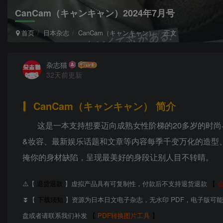
CanCam（キャンキャン）2024年7月号
首页
日本杂志
CanCam（キャンキャン）
正文
杂志猫
32天前更新
CanCam（キャンキャン） 简介
这是一本支持想要迈向成熟女性阶梯的20多岁的时
&妆容、最新娱乐话题和文章等内容每季千变万化的造型
掩你的身材缺陷，呈现最美好的身段让别人目不转睛。
⚠️【
退货退款
】虚拟产品具有可复制性，付款后不支持退货退款
【
⏬【
下载须知
】资源为日本日文电子杂志，无水印 PDF，电子版可
盘或者请联系我们补发
【
PDF转换图片工具
】