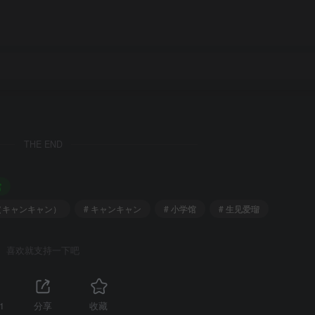
THE END
馆
m（キャンキャン）
# キャンキャン
# 小学馆
# 生见爱瑠
喜欢就支持一下吧
1
分享
收藏