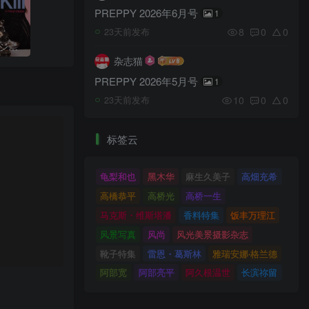
PREPPY 2026年6月号
1
8
0
0
23天前发布
NYLON JAPAN（ナイロンジャパン）2026年9月号
杂志猫
PREPPY 2026年5月号
1
10
0
0
23天前发布
标签云
龟梨和也
黑木华
麻生久美子
高畑充希
高橋恭平
高桥光
高桥一生
马克斯・维斯塔潘
香料特集
饭丰万理江
风景写真
风尚
风光美景摄影杂志
靴子特集
雷恩・葛斯林
雅瑞安娜‧格兰德
阿部宽
阿部亮平
阿久根温世
长滨祢留