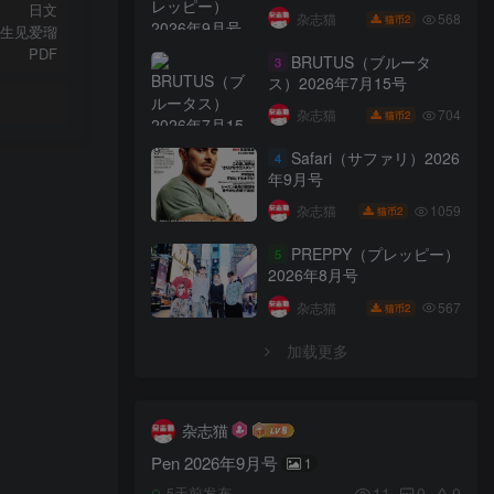
日文
568
杂志猫
2
猫币
生见爱瑠
PDF
BRUTUS（ブルータ
3
ス）2026年7月15号
704
杂志猫
2
猫币
Safari（サファリ）2026
4
年9月号
1059
杂志猫
2
猫币
PREPPY（プレッピー）
5
2026年8月号
567
杂志猫
2
猫币
加载更多
杂志猫
Pen 2026年9月号
1
11
0
0
5天前发布