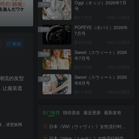
Oggi（オッジ）2026年7月
TOP4
号
2个月前
1436人已阅读
POPEYE（ポパイ）2026年
TOP5
7月号
2个月前
1433人已阅读
私信
Sweet（スウィート）2026
TOP6
年7月号
2个月前
1425人已阅读
Sweet（スウィート）2026
潮流的发型
TOP7
年8月号
，让服装遮
1个月前
1424人已阅读
热门推荐
猜你喜欢
最近更新
最新发布
效，请更换网
日本《ViVi（ヴィヴィ）》女性流行时尚杂志 PDF电子版【2026年·全年订阅】
1
日本《mina（ミーナ）》女性流行时尚杂志 PDF电子版【2026年·全年订阅】
2