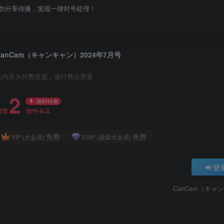
勿分享传播，发现一律封号处理！
CanCam（キャンキャン）2024年7月号
此内容为付费资源，请付费后查看
2
限时特惠
9.9
猫币
猫币
免费
免费
VIP (大会员)
SVIP (超级大会员)
登
CanCam（キャ