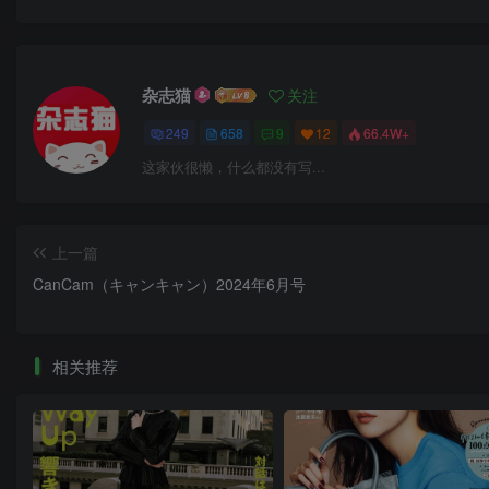
杂志猫
关注
249
658
9
12
66.4W+
这家伙很懒，什么都没有写...
上一篇
CanCam（キャンキャン）2024年6月号
相关推荐