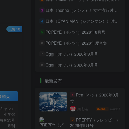
日本《nonno（ノンノ）》女性流行时尚资讯杂志 PDF电子版【2026年·全年订阅】
3
日本《CYAN MAN（シアンマン）》时髦发妆服饰流行杂志 PDF电子版【2026年·全年订阅】
4
已售 10
POPEYE（ポパイ）2026年8月号
5
POPEYE（ポパイ）2026年度合集
6
Oggi（オッジ）2026年9月号
7
Oggi（オッジ）2026年8月号
8
最新发布
Pen（ペン）2026年9月
1
录购买
号
ンキャン）
837
杂志猫
2
猫币
小学馆
PREPPY（プレッピー）
每月23号
2
2026年9月号
月刊