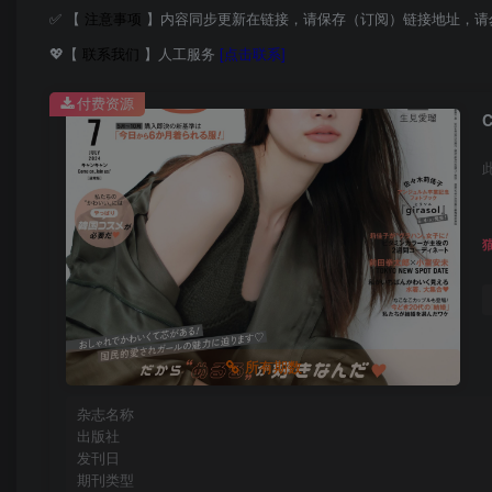
✅ 【
注意事项
】内容同步更新在链接，请保存（订阅）链接地址，请
💖【
联系我们
】人工服务
[点击联系]
付费资源
所有期数
杂志名称
出版社
发刊日
期刊类型