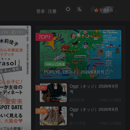
开通会员
登录
注册
1256
191
TOP1
1465人已阅读
POPEYE（ポパイ）2026年8月号
Oggi（オッジ）2026年9月
TOP2
号
23天前
1445人已阅读
Oggi（オッジ）2026年8月
TOP3
号
1个月前
1442人已阅读