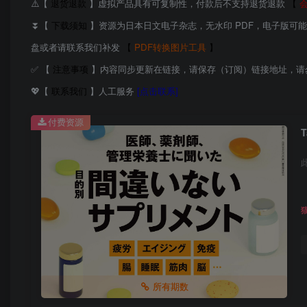
⚠️【
退货退款
】虚拟产品具有可复制性，付款后不支持退货退款
【
⏬【
下载须知
】资源为日本日文电子杂志，无水印 PDF，电子版可
盘或者请联系我们补发
【
PDF转换图片工具
】
✅ 【
注意事项
】内容同步更新在链接，请保存（订阅）链接地址，请
💖【
联系我们
】人工服务
[点击联系]
付费资源
所有期数