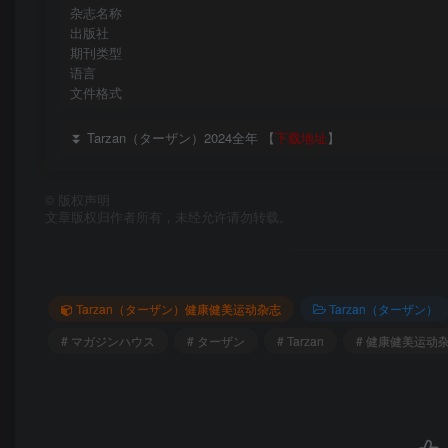
杂志名称
出版社
期刊类型
语言
文件格式
⏬ Tarzan（ターザン）2024全年 【
下载地址
】
©
版权声明
文章版权归作者所有，未经允许请勿转载。
Tarzan（ターザン）健康健美运动杂志
Tarzan（ターザン）
# マガジンハウス
# ターザン
# Tarzan
# 健康健美运动