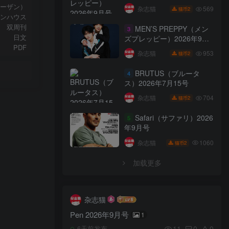
（ターザン）
569
杂志猫
2
猫币
ンハウス
双周刊
MEN’S PREPPY（メン
3
日文
ズプレッピー）2026年9月
PDF
号
953
杂志猫
2
猫币
BRUTUS（ブルータ
4
ス）2026年7月15号
704
杂志猫
2
猫币
Safari（サファリ）2026
5
年9月号
1060
杂志猫
2
猫币
加载更多
杂志猫
Pen 2026年9月号
1
11
0
0
6天前发布