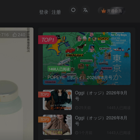
开通会员
登录
注册
716
240
TOP1
1468人已阅读
POPEYE（ポパイ）2026年8月号
Oggi（オッジ）2026年9月
TOP2
号
25天前
1445人已阅读
Oggi（オッジ）2026年8月
TOP3
号
1个月前
1443人已阅读