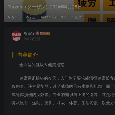
Tarzan（ターザン）2024年4月25日
首页
日本杂志
Tarzan（ターザン）
正文
杂志猫
2年前更新
内容简介
全方位的健康＆健美指南
健康意识抬头的今天，人们除了要求能活得健康长寿
仅伤身、还容易复胖，甚至减掉的只有水份和肌肉，而不
成身体损伤的反效果。专业的知识与正确的引导，才是稳健
将从饮食、运动、重训、呼吸、体态、生活习惯…以全方