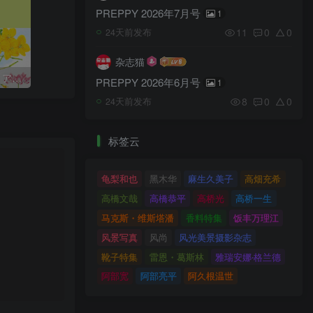
PREPPY 2026年7月号
1
11
0
0
24天前发布
杂志猫
＆Premium（アンドプレミアム）2026年6月号
PREPPY 2026年6月号
1
8
0
0
24天前发布
标签云
龟梨和也
黑木华
麻生久美子
高畑充希
高橋文哉
高橋恭平
高桥光
高桥一生
马克斯・维斯塔潘
香料特集
饭丰万理江
风景写真
风尚
风光美景摄影杂志
靴子特集
雷恩・葛斯林
雅瑞安娜‧格兰德
阿部宽
阿部亮平
阿久根温世