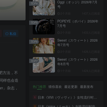
Oggi（オッジ）2026年7月
TOP4
号
2个月前
1437人已阅读
POPEYE（ポパイ）2026年
TOP5
7月号
2个月前
1433人已阅读
私信
Sweet（スウィート）2026
TOP6
年7月号
2个月前
1426人已阅读
Sweet（スウィート）2026
TOP7
年8月号
1个月前
1424人已阅读
肥方法，不
同样也会造
热门推荐
猜你喜欢
最近更新
最新发布
an」杂志，
日本《ViVi（ヴィヴィ）》女性流行时尚杂志 PDF电子版【2026年·全年订阅】
1
日本《mina（ミーナ）》女性流行时尚杂志 PDF电子版【2026年·全年订阅】
2