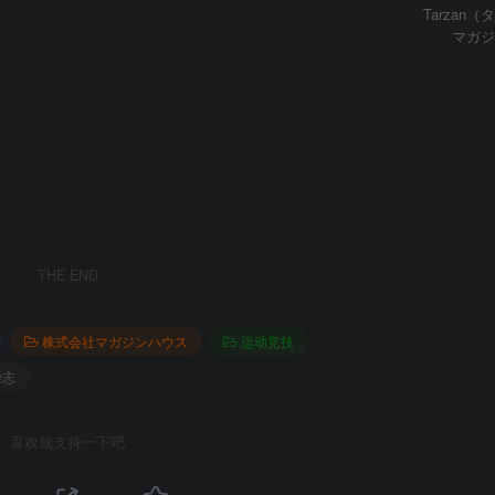
Tarzan
マガジ
THE END
株式会社マガジンハウス
运动竞技
杂志
喜欢就支持一下吧