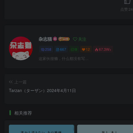
点赞
24
杂志猫
关注
258
667
9
12
67.3W+
这家伙很懒，什么都没有写...
上一篇
Tarzan（ターザン）2024年4月11日
相关推荐