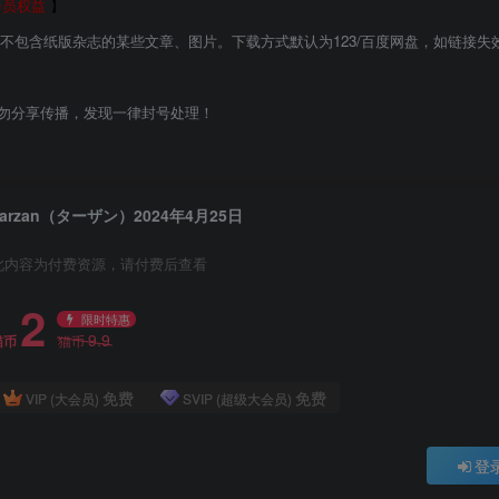
会员权益
】
能不包含纸版杂志的某些文章、图片。下载方式默认为123/百度网盘，如链接失
勿分享传播，发现一律封号处理！
Tarzan（ターザン）2024年4月25日
此内容为付费资源，请付费后查看
2
限时特惠
9.9
猫币
猫币
免费
免费
VIP (大会员)
SVIP (超级大会员)
登