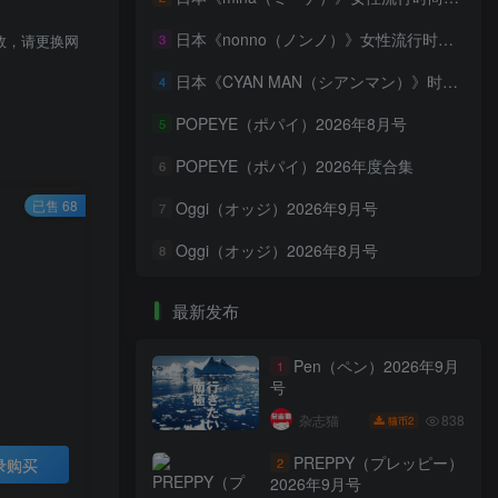
日本《nonno（ノンノ）》女性流行时尚资讯杂志 PDF电子版【2026年·全年订阅】
3
效，请更换网
日本《CYAN MAN（シアンマン）》时髦发妆服饰流行杂志 PDF电子版【2026年·全年订阅】
4
POPEYE（ポパイ）2026年8月号
5
POPEYE（ポパイ）2026年度合集
6
已售 68
Oggi（オッジ）2026年9月号
7
Oggi（オッジ）2026年8月号
8
最新发布
Pen（ペン）2026年9月
1
号
838
杂志猫
2
猫币
PREPPY（プレッピー）
录购买
2
2026年9月号