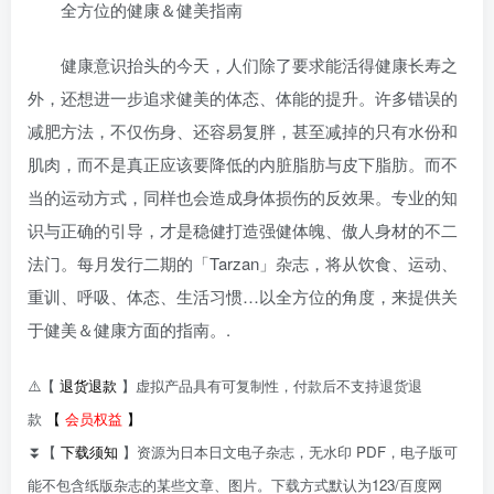
全方位的健康＆健美指南
健康意识抬头的今天，人们除了要求能活得健康长寿之
外，还想进一步追求健美的体态、体能的提升。许多错误的
减肥方法，不仅伤身、还容易复胖，甚至减掉的只有水份和
肌肉，而不是真正应该要降低的内脏脂肪与皮下脂肪。而不
当的运动方式，同样也会造成身体损伤的反效果。专业的知
识与正确的引导，才是稳健打造强健体魄、傲人身材的不二
法门。每月发行二期的「Tarzan」杂志，将从饮食、运动、
重训、呼吸、体态、生活习惯…以全方位的角度，来提供关
于健美＆健康方面的指南。.
⚠️【
退货退款
】虚拟产品具有可复制性，付款后不支持退货退
款
【
会员权益
】
⏬【
下载须知
】资源为日本日文电子杂志，无水印 PDF，电子版可
能不包含纸版杂志的某些文章、图片。下载方式默认为123/百度网