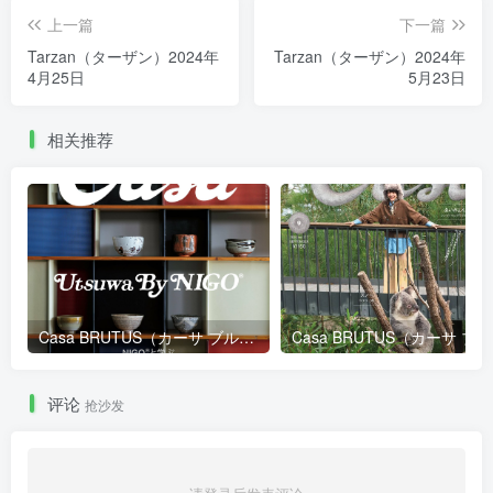
上一篇
下一篇
Tarzan（ターザン）2024年
Tarzan（ターザン）2024年
4月25日
5月23日
相关推荐
Casa BRUTUS（カーサ ブルータス）2026年度合集
Ca
评论
抢沙发