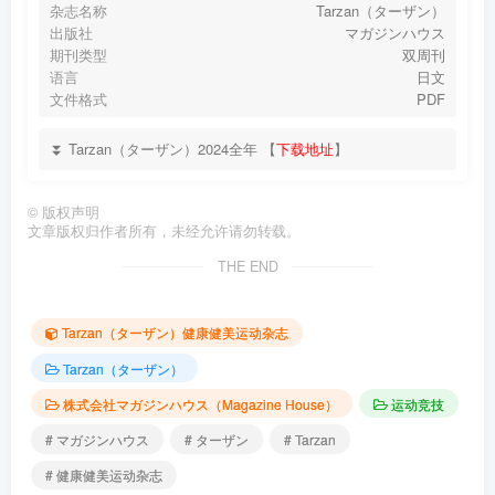
杂志名称
Tarzan（ターザン）
出版社
マガジンハウス
期刊类型
双周刊
语言
日文
文件格式
PDF
⏬ Tarzan（ターザン）2024全年 【
下载地址
】
©
版权声明
文章版权归作者所有，未经允许请勿转载。
THE END
Tarzan（ターザン）健康健美运动杂志
Tarzan（ターザン）
株式会社マガジンハウス（Magazine House）
运动竞技
# マガジンハウス
# ターザン
# Tarzan
# 健康健美运动杂志