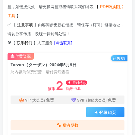
盘，如链接失效，请更换网盘或者请联系我们补发
【
PDF转换图片
工具
】
✅ 【
注意事项
】内容同步更新在链接，请保存（订阅）链接地址，
请勿分享传播，发现一律封号处理！
💖【
联系我们
】人工服务
[点击联系]
付费资源
已售 69
Tarzan（ターザン）2024年5月9日
此内容为付费资源，请付费后查看
2
限时特惠
9.9
猫币
猫币
免费
免费
VIP (大会员)
SVIP (超级大会员)
登录购买
所有期数