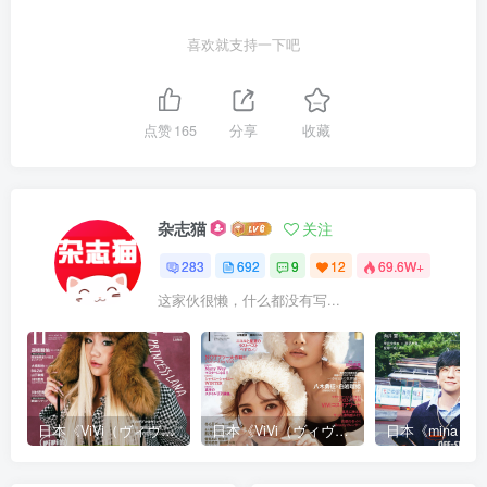
喜欢就支持一下吧
点赞
165
分享
收藏
杂志猫
关注
283
692
9
12
69.6W+
这家伙很懒，什么都没有写...
日本《ViVi（ヴィヴィ）》女性流行时尚杂志 PDF电子版【2025年·全年订阅】
日本《ViVi（ヴィヴィ）》女性流行时尚杂志 PDF电子版【2024年·全年订阅】