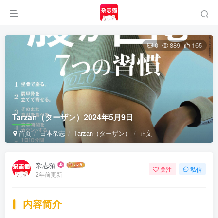
0
889
165
Tarzan（ターザン）2024年5月9日
首页
日本杂志
Tarzan（ターザン）
正文
杂志猫
关注
私信
2年前更新
内容简介