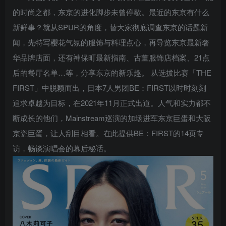
的时尚之都，东京的进化脚步未曾停歇。最近的东京有什么
新鲜事？就从SPUR的角度，替大家彻底调查东京的话题新
闻，先特写樱花气氛的服饰与料理点心，再导览东京最新奢
华品牌店面，还有神保町最新指南、古董服饰店档案、21点
后的餐厅名单…等，分享东京的新乐趣。 从选拔比赛「THE
FIRST」中脱颖而出，日本7人男团BE：FIRST以时时刻刻
追求卓越为目标，在2021年11月正式出道。人气和实力都不
断成长的他们，Mainstream巡演的加场进军东京巨蛋和大阪
京瓷巨蛋，让人刮目相看。在此提供BE：FIRST的14页专
访，畅谈演唱会的幕后秘话。