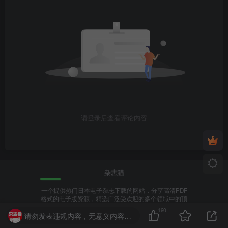
请登录后查看评论内容
杂志猫
一个提供热门日本电子杂志下载的网站，分享高清PDF
格式的电子版资源，精选广泛受欢迎的多个领域中的顶
级杂志。
190
请勿发表违规内容，无意义内容。~~o( =∩ω∩= )m
📢关于本站
💖联系我们
✅会员介绍