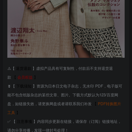
⚠️【
退货退款
】虚拟产品具有可复制性，付款后不支持退货退
款
【
会员权益
】
⏬【
下载须知
】资源为日本日文电子杂志，无水印 PDF，电子版可
能不包含纸版杂志的某些文章、图片。下载方式默认为123/百度网
盘，如链接失效，请更换网盘或者请联系我们补发
【
PDF转换图片
工具
】
✅ 【
注意事项
】内容同步更新在链接，请保存（订阅）链接地址，
请勿分享传播，发现一律封号处理！