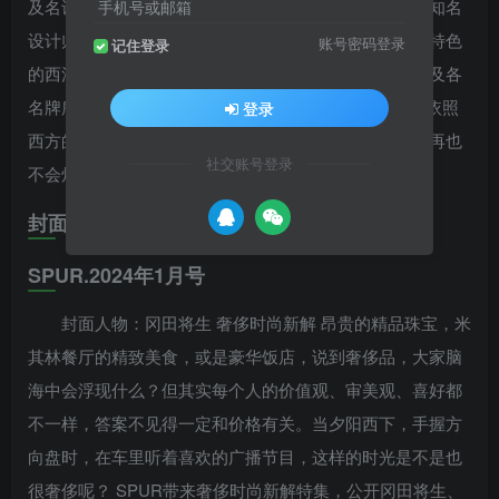
及名设计师所举办的服装秀之外，还时常访问一些日本知名
手机号或邮箱
设计师及发型师，介绍他们如何挑选及穿着出适合自己特色
账号密码登录
记住登录
的西洋名牌服饰；并且介绍一些现在日本正流行的发型及各
名牌所推出的当季流行配件。而SPUR编辑群也会定期依照
登录
西方的流行动向为读者们设计出好几种搭配方式，让你再也
社交账号登录
不会烦恼只能欣赏却不能穿上它！
封面故事
SPUR.2024年1月号
封面人物：冈田将生 奢侈时尚新解 昂贵的精品珠宝，米
其林餐厅的精致美食，或是豪华饭店，说到奢侈品，大家脑
海中会浮现什么？但其实每个人的价值观、审美观、喜好都
不一样，答案不见得一定和价格有关。当夕阳西下，手握方
向盘时，在车里听着喜欢的广播节目，这样的时光是不是也
很奢侈呢？ SPUR带来奢侈时尚新解特集，公开冈田将生、