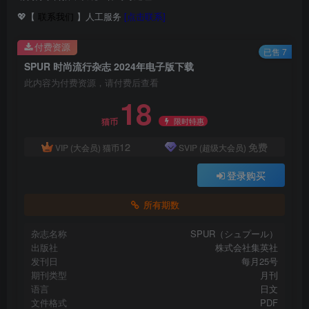
💖【
联系我们
】人工服务
[点击联系]
付费资源
已售 7
SPUR 时尚流行杂志 2024年电子版下载
此内容为付费资源，请付费后查看
18
限时特惠
猫币
12
免费
VIP (大会员)
猫币
SVIP (超级大会员)
登录购买
所有期数
杂志名称
SPUR（シュプール）
出版社
株式会社集英社
发刊日
每月25号
期刊类型
月刊
语言
日文
文件格式
PDF