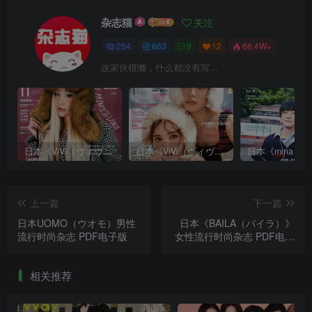
杂志猫
关注
254
663
9
12
66.4W+
这家伙很懒，什么都没有写...
日本《ViVi（ヴィヴィ）》女性流行时尚杂志 PDF电子版【2025年·全年订阅】
日本《ViVi（ヴィヴィ）》女性流行时尚杂志 PDF电子版【2024年·全年订阅】
上一篇
下一篇
日本UOMO（ウオモ）男性
日本《BAILA（バイラ）》
流行时尚杂志 PDF电子版
女性流行时尚杂志 PDF电子
版
相关推荐