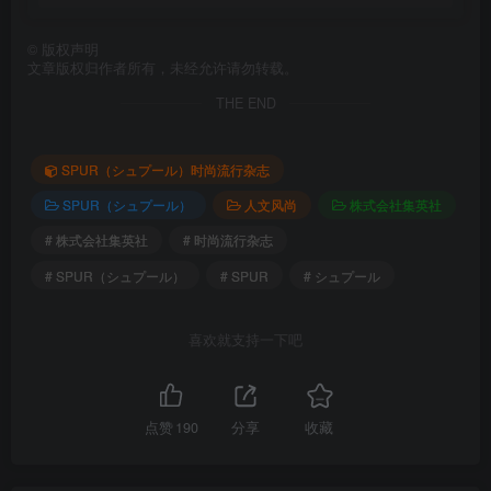
©
版权声明
文章版权归作者所有，未经允许请勿转载。
THE END
SPUR（シュプール）时尚流行杂志
SPUR（シュプール）
人文风尚
株式会社集英社
# 株式会社集英社
# 时尚流行杂志
# SPUR（シュプール）
# SPUR
# シュプール
喜欢就支持一下吧
点赞
190
分享
收藏