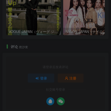
VOGUE JAPAN（ヴォーグ ジャパン）2026年9月号
NYLON JAPA
评论
抢沙发
请登录后发表评论
登录
注册
社交账号登录