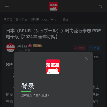
首页
日本杂志
SPUR（シュプール）
正文
日本《SPUR（シュプール）》时尚流行杂志 PDF
电子版【2024年·全年订阅】
杂志猫
关注
私信
1年前更新
0
803
190
SPUR（シュプール）内容简介
适合东方人的西洋流行风
登录
喜爱西方品牌服饰的高雅及多变，但是由于天生体型上
的差异，常常是试穿之后，才发现和杂志上所看见的感觉是
没有账号？立即注册
有着天壤之别。因此SPUR除了介绍当月各名牌的最新动向