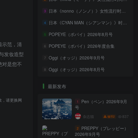
日本《nonno（ノンノ）》女性流行时尚资讯杂志 PDF电子版【2026年·全年订阅】
3
日本《CYAN MAN（シアンマン）》时髦发妆服饰流行杂志 PDF电子版【2026年·全年订阅】
4
POPEYE（ポパイ）2026年8月号
5
着示范，清
POPEYE（ポパイ）2026年度合集
6
与发妆造型
Oggi（オッジ）2026年9月号
7
绝对是您不
Oggi（オッジ）2026年8月号
8
最新发布
效，请更换网
Pen（ペン）2026年9月
1
号
837
杂志猫
2
猫币
PREPPY（プレッピー）
2
2026年9月号