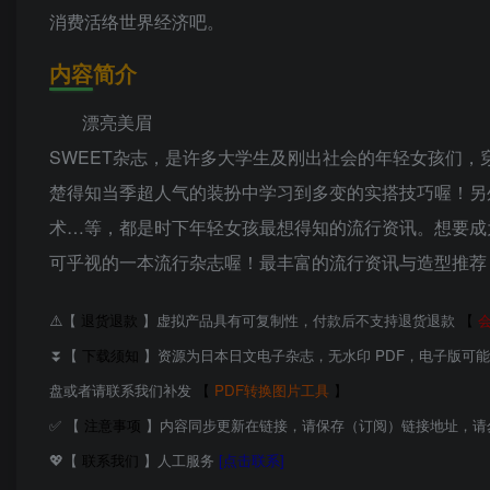
消费活络世界经济吧。
内容简介
漂亮美眉
SWEET杂志，是许多大学生及刚出社会的年轻女孩们
楚得知当季超人气的装扮中学习到多变的实搭技巧喔！另
术…等，都是时下年轻女孩最想得知的流行资讯。想要成
可乎视的一本流行杂志喔！最丰富的流行资讯与造型推荐
⚠️【
退货退款
】虚拟产品具有可复制性，付款后不支持退货退款
【
⏬【
下载须知
】资源为日本日文电子杂志，无水印 PDF，电子版可
盘或者请联系我们补发
【
PDF转换图片工具
】
✅ 【
注意事项
】内容同步更新在链接，请保存（订阅）链接地址，请
💖【
联系我们
】人工服务
[点击联系]