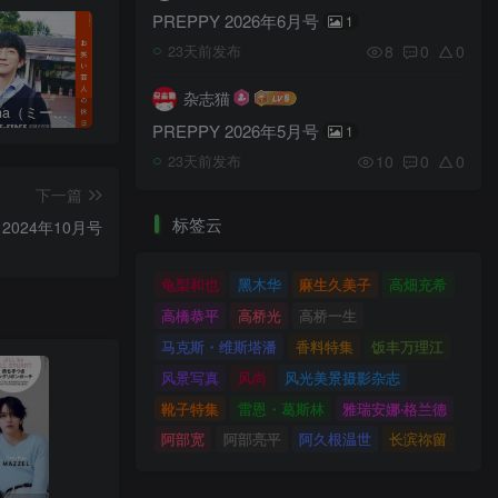
PREPPY 2026年6月号
1
8
0
0
23天前发布
杂志猫
日本《mina（ミーナ）》女性流行时尚杂志 PDF电子版【2025年·全年订阅】
日本《ViVi（ヴィヴィ）》女性流行时尚杂志 PDF电子版【2026年·全年订阅】
日本《mina（ミーナ）》女性流行时尚杂志 PDF电子版【2026年·全年订阅】
PREPPY 2026年5月号
1
10
0
0
23天前发布
下一篇
标签云
）2024年10月号
龟梨和也
黑木华
麻生久美子
高畑充希
高橋恭平
高桥光
高桥一生
马克斯・维斯塔潘
香料特集
饭丰万理江
风景写真
风尚
风光美景摄影杂志
靴子特集
雷恩・葛斯林
雅瑞安娜‧格兰德
阿部宽
阿部亮平
阿久根温世
长滨祢留