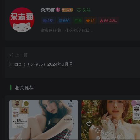
杂志猫
关注
251
660
9
12
66.4W+
这家伙很懒，什么都没有写...
上一篇
liniere（リンネル）2024年9月号
相关推荐