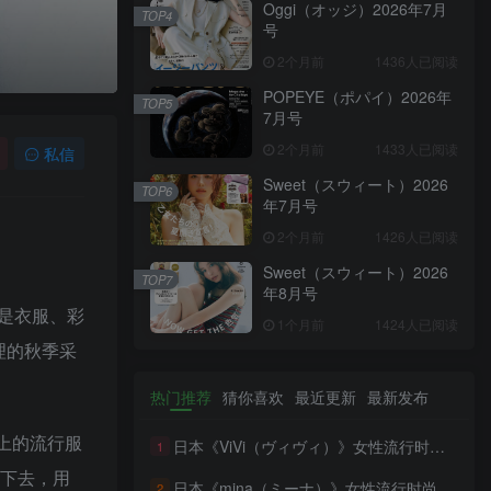
Oggi（オッジ）2026年7月
TOP4
号
2个月前
1436人已阅读
POPEYE（ポパイ）2026年
TOP5
7月号
2个月前
1433人已阅读
私信
Sweet（スウィート）2026
TOP6
年7月号
2个月前
1426人已阅读
Sweet（スウィート）2026
TOP7
年8月号
是衣服、彩
1个月前
1424人已阅读
理的秋季采
热门推荐
猜你喜欢
最近更新
最新发布
上的流行服
日本《ViVi（ヴィヴィ）》女性流行时尚杂志 PDF电子版【2026年·全年订阅】
1
买下去，用
日本《mina（ミーナ）》女性流行时尚杂志 PDF电子版【2026年·全年订阅】
2