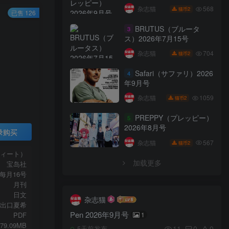
568
杂志猫
2
猫币
已售 126
BRUTUS（ブルータ
3
ス）2026年7月15号
704
杂志猫
2
猫币
Safari（サファリ）2026
4
年9月号
1059
杂志猫
2
猫币
PREPPY（プレッピー）
5
2026年8月号
录购买
567
杂志猫
2
猫币
ウィート）
加载更多
宝岛社
每月16号
月刊
日文
杂志猫
出口夏希
Pen 2026年9月号
PDF
1
79.09MB
11
0
0
5天前发布