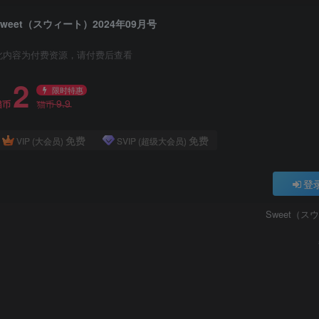
Sweet（スウィート）2024年09月号
此内容为付费资源，请付费后查看
2
限时特惠
9.9
猫币
猫币
免费
免费
VIP (大会员)
SVIP (超级大会员)
登
Sweet（ス