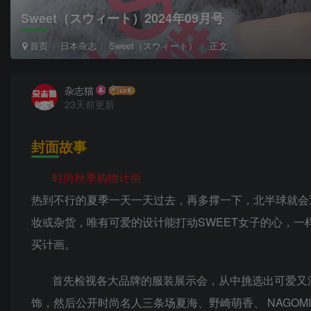
Sweet（スウィート）2024年09月号
首页
日本杂志
Sweet（スウィート）
正文
杂志猫
23天前更新
封面故事
时尚秋季购物计画
热到不行的夏季一天一天过去，再多撑一下，北半球就会
妆或杂货，唯有可爱的设计能打动SWEET女子的心，一样信
买计画。
首先检视各大品牌的服装展示会，从中挑选出可爱又
饰，然后公开时尚名人三条场夏海、野崎萌香、 NAGO