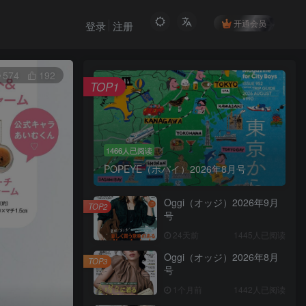
开通会员
登录
注册
574
192
TOP1
1466人已阅读
POPEYE（ポパイ）2026年8月号
Oggi（オッジ）2026年9月
TOP2
号
24天前
1445人已阅读
Oggi（オッジ）2026年8月
TOP3
号
1个月前
1442人已阅读