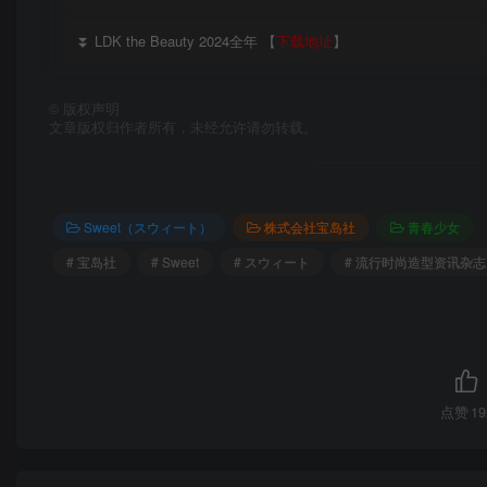
⏬ LDK the Beauty 2024全年 【
下载地址
】
©
版权声明
文章版权归作者所有，未经允许请勿转载。
Sweet（スウィート）
株式会社宝岛社
青春少女
# 宝岛社
# Sweet
# スウィート
# 流行时尚造型资讯杂志
点赞
19