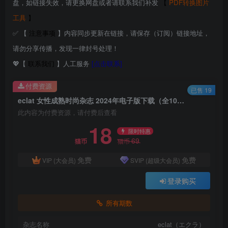
盘，如链接失效，请更换网盘或者请联系我们补发
【
PDF转换图片
工具
】
✅ 【
注意事项
】内容同步更新在链接，请保存（订阅）链接地址，
请勿分享传播，发现一律封号处理！
💖【
联系我们
】人工服务
[点击联系]
付费资源
已售 19
eclat 女性成熟时尚杂志 2024年电子版下载（全10期）
此内容为付费资源，请付费后查看
18
限时特惠
69
猫币
猫币
免费
免费
VIP (大会员)
SVIP (超级大会员)
登录购买
所有期数
杂志名称
eclat（エクラ）