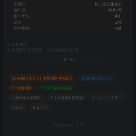
出版社
株式会社集英社
发刊日
每月1号
期刊类型
月刊
语言
日文
文件格式
PDF
©
版权声明
文章版权归作者所有，未经允许请勿转载。
THE END
eclat（エクラ）女性成熟时尚杂志
eclat（エクラ）
女性时尚
株式会社集英社
# 株式会社集英社
# 女性成熟时尚杂志
# eclat（エクラ）
# eclat
# エクラ
喜欢就支持一下吧