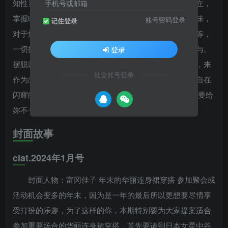
知性灵感与美好事物的成长意识。举手投足都是优雅自在，
手机号或邮箱
掌握时尚元素的穿着打扮、亦完美流露出独特的个人品味，
账号密码登录
记住登录
对于旅行、艺术、美容、美食、室内装饰、设计、文学等，
一切提升身心灵之美的领域，都维持着积极的关注和参与。
登录
摆脱以往将四、五十年龄层女性，一味定位于家庭主妇，来
社交账号登录
作为出版方向的旧思维；以活出知性与自信、气质优雅自在
闪耀的Age Free女性为诉求，每月出刊的「eclat 」，想要给
妳不一样的选择！
封面故事
clat.2024年1月号
封面人物：富冈佳子 年末的华丽连身裙穿搭 参加聚会或
活动机会变多的年末，因为是一年的最后所以更想要尽情享
受打扮的乐趣，为了这样的你，本期特别要为大家提案适合
参加重要场合的华丽连身裙穿搭，首先要请到日本女星中谷