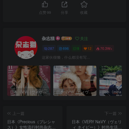
点赞
99
分享
收藏
杂志猫
关注
287
696
9
12
70.3W+
这家伙很懒，什么都没有写...
日本《ViVi（ヴィヴィ）》女性流行时尚杂志 PDF电子版【2025年·全年订阅】
日本《ViVi（ヴィヴィ）》女性流行时尚杂志 PDF电子版【2024年·全年订阅】
上一篇
下一篇
日本《Precious（プレシャ
日本《VERY NaVY（ヴェリ
ス）》女性流行时尚杂志
ィ ネイビー）》时尚生活情