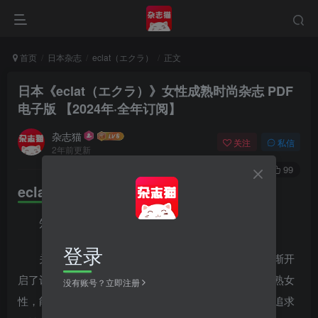
首页
日本杂志
eclat（エクラ）
正文
日本《eclat（エクラ）》女性成熟时尚杂志 PDF
电子版
【2024年·全年订阅】
杂志猫
关注
私信
2年前更新
0
1267
99
eclat（エクラ）内容简介
知性熟女的新选择
登录
关心时尚脉动、却不随波逐流，届满不惑之龄而逐渐开
启了认知天命的智慧之眼，愈来愈展现出自信光采的成熟女
没有账号？立即注册
性，能够持续散发出正向能量的生命泉源，来自于永远追求