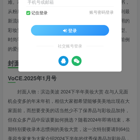
难。本志正是为着所有的女性们特别精心特制的彩妆专书，
手机号或邮箱
从粉底、美白、保养、指甲彩绘、肌肤问题解决之道，到最
账号密码登录
记住登录
新流行彩妆术、季节心动彩妆新品等，每期都有相当实用的
彩妆资讯与技巧提供给妳，并搭配小物、流行服装、发型、
登录
时尚等话题情报揭载，现在就和我们一同进行一场史无前例
社交账号登录
的爱美大作战吧！
封面故事
VoCE.2025年1月号
封面人物：滨边美波 2024下半年美妆大赏 在与人见面
机会变多的年末年初，相信大家都希望能够美美地出现在大
家面前，而想要变美的话当然少不了保养品与彩妆品加持，
但在众多产品中应该要如何挑选？随着2024年即将结束，本
期特别要收录本志惯例的美妆大赏，这一次特别要请到64位
美容专家来为大家介绍2024下半年的优秀保养品与彩妆品，