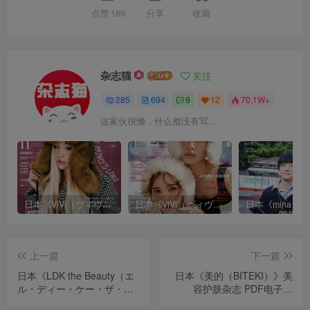
点赞
189
分享
收藏
杂志猫
关注
285
694
9
12
70.1W+
这家伙很懒，什么都没有写...
日本《ViVi（ヴィヴィ）》女性流行时尚杂志 PDF电子版【2025年·全年订阅】
日本《ViVi（ヴィヴィ）》女性流行时尚杂志 PDF电子版【2024年·全年订阅】
上一篇
下一篇
日本《LDK the Beauty（エ
日本《美的（BITEKI）》美
ル・ディー・ケー・ザ・ビ
容护肤杂志 PDF电子版
ューティー）》美妆美容资
【2025年·全年订阅】