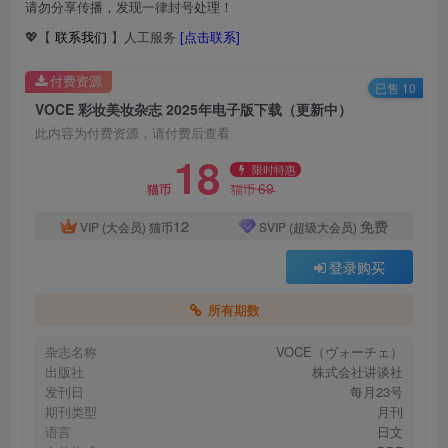
请勿分享传播，发现一律封号处理！
💖【
联系我们
】人工服务
[点击联系]
付费资源
已售 10
VOCE 彩妆美妆杂志 2025年电子版下载（更新中）
此内容为付费资源，请付费后查看
18
限时特惠
69
猫币
猫币
12
免费
VIP (大会员)
猫币
SVIP (超级大会员)
登录购买
所有期数
杂志名称
VOCE（ヴォーチェ）
出版社
株式会社讲谈社
发刊日
每月23号
期刊类型
月刊
语言
日文