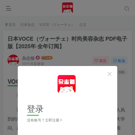
首页
日本杂志
VOCE（ヴォーチェ）
正文
日本VOCE（ヴォーチェ）时尚美容杂志 PDF电子
版【2025年·全年订阅】
杂志猫
关注
私信
10个月前更新
1
764
189
VOCE（ヴォーチェ）内容简介
美丽大变身的最佳武器
登录
彩妆是让女人更加美丽的秘诀，也是能表现女人迷人风
韵的利器。如何拥有一个自然不造作的彩妆，可是一门大学
没有账号？立即注册
问。虽说如此，只要掌握技巧，一切并没有想像中那样困