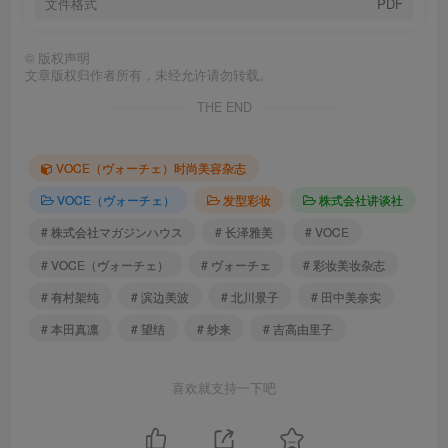
文件格式
PDF
©
版权声明
文章版权归作者所有，未经允许请勿转载。
THE END
VOCE（ヴォーチェ）时尚美容杂志
VOCE（ヴォーチェ）
发型彩妆
株式会社讲谈社
# 株式会社マガジンハウス
# 长泽雅美
# VOCE
# VOCE（ヴォーチェ）
# ヴォーチェ
# 彩妆美妆杂志
# 有村架纯
# 滨边美波
# 北川景子
# 田中美奈实
# 本田真凛
# 望结
# 纱来
# 吉高由里子
喜欢就支持一下吧