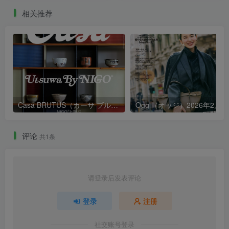
讯杂志 PDF电子版【2025年
相关推荐
·全年订阅】
Casa BRUTUS（カーサ ブルータス）2026年度合集
Oggi（オッジ）2026年2月号
评论
共1条
请登录后发表评论
登录
注册
社交账号登录