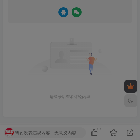
请登录后查看评论内容
189
杂志猫
请勿发表违规内容，无意义内容。~~o( =∩ω∩= )m